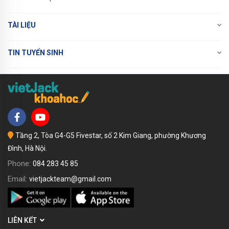
TÀI LIỆU
TIN TUYỂN SINH
Tầng 2, Tòa G4-G5 Fivestar, số 2 Kim Giang, phường Khương
Đình, Hà Nội.
Phone:
084 283 45 85
Email:
vietjackteam@gmail.com
LIÊN KẾT