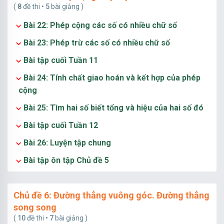
(
8
đề thi •
5
bài giảng )
Bài 22: Phép cộng các số có nhiều chữ số
Bài 23: Phép trừ các số có nhiều chữ số
Bài tập cuối Tuần 11
Bài 24: Tính chất giao hoán và kết hợp của phép
cộng
Bài 25: Tìm hai số biết tổng và hiệu của hai số đó
Bài tập cuối Tuần 12
Bài 26: Luyện tập chung
Bài tập ôn tập Chủ đề 5
Chủ đề 6: Đường thẳng vuông góc. Đường thẳng
song song
(
10
đề thi •
7
bài giảng )