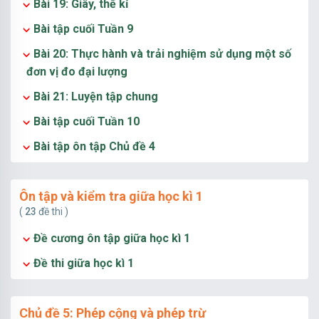
Bài 19: Giây, thế kỉ
Bài tập cuối Tuần 9
Bài 20: Thực hành và trải nghiệm sử dụng một số
đơn vị đo đại lượng
Bài 21: Luyện tập chung
Bài tập cuối Tuần 10
Bài tập ôn tập Chủ đề 4
Ôn tập và kiểm tra giữa học kì 1
(
23
đề thi )
Đề cương ôn tập giữa học kì 1
Đề thi giữa học kì 1
Chủ đề 5: Phép cộng và phép trừ