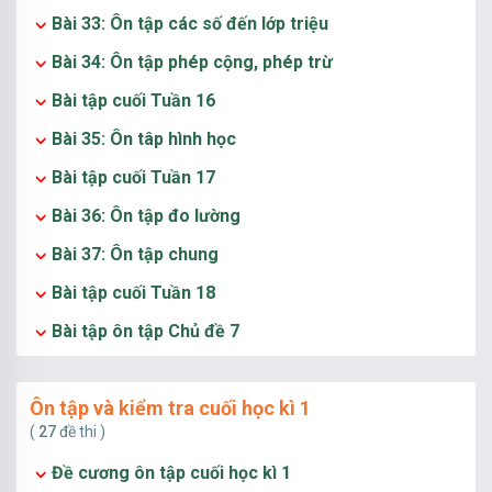
Bài 33: Ôn tập các số đến lớp triệu
Bài 34: Ôn tập phép cộng, phép trừ
Bài tập cuối Tuần 16
Bài 35: Ôn tâp hình học
Bài tập cuối Tuần 17
Bài 36: Ôn tập đo lường
Bài 37: Ôn tập chung
Bài tập cuối Tuần 18
Bài tập ôn tập Chủ đề 7
Ôn tập và kiểm tra cuối học kì 1
(
27
đề thi )
Đề cương ôn tập cuối học kì 1