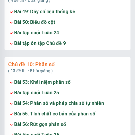
(
4
đề thi •
2
bài giảng )
Bài 49: Dãy số liệu thống kê
Bài 50: Biểu đồ cột
Bài tập cuối Tuần 24
Bài tập ôn tập Chủ đề 9
Chủ đề 10: Phân số
(
13
đề thi •
8
bài giảng )
Bài 53: Khái niệm phân số
Bài tập cuối Tuần 25
Bài 54: Phân số và phép chia số tự nhiên
Bài 55: Tính chất cơ bản của phân số
Bài 56: Rút gọn phân số
Bài tập cuối Tuần 26