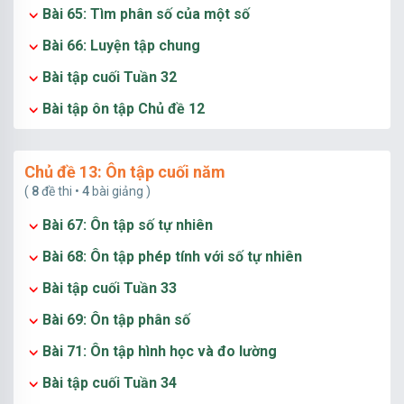
Bài 65: Tìm phân số của một số
Bài 66: Luyện tập chung
Bài tập cuối Tuần 32
Bài tập ôn tập Chủ đề 12
Chủ đề 13: Ôn tập cuối năm
(
8
đề thi •
4
bài giảng )
Bài 67: Ôn tập số tự nhiên
Bài 68: Ôn tập phép tính với số tự nhiên
Bài tập cuối Tuần 33
Bài 69: Ôn tập phân số
Bài 71: Ôn tập hình học và đo lường
Bài tập cuối Tuần 34