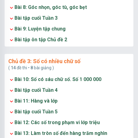
Bài 8: Góc nhọn, góc tù, góc bẹt
Bài tập cuối Tuần 3
Bài 9: Luyện tập chung
Bài tập ôn tập Chủ đề 2
Chủ đề 3: Số có nhiều chữ số
(
14
đề thi •
8
bài giảng )
Bài 10: Số có sáu chữ số. Số 1 000 000
Bài tập cuối Tuần 4
Bài 11: Hàng và lớp
Bài tập cuối Tuần 5
Bài 12: Các số trong phạm vi lớp triệu
Bài 13: Làm tròn số đến hàng trăm nghìn