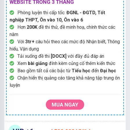
WEBSITE TRONG 3 THÁNG
Phòng luyện thi cấp tốc:
ĐGNL - ĐGTD, Tốt
nghiệp THPT, Ôn vào 10, Ôn vào 6
Hơn
200K
đề thi thử, đề minh hoạ, chính thức các
năm
Với
3tr+
câu hỏi theo các mức độ Nhận biết, Thông
hiểu, Vận dụng
Tải xuống đề thi
[DOCX]
với đầy đủ đáp án
Xem
bài giảng
đính kèm củng cố thêm kiến thức
Bao gồm tất cả các bậc từ
Tiểu học
đến
Đại học
Chặn hiển thị quảng cáo tăng khả năng tập trung ôn
luyện
MUA NGAY