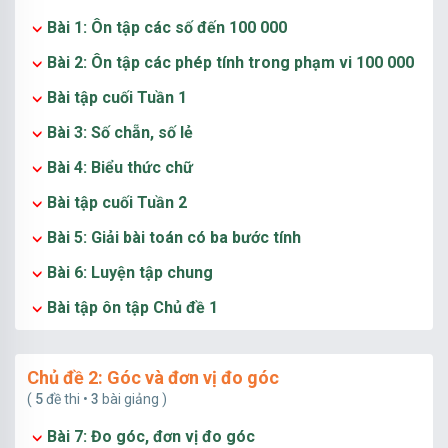
Bài 1: Ôn tập các số đến 100 000
Bài 2: Ôn tập các phép tính trong phạm vi 100 000
Bài tập cuối Tuần 1
Bài 3: Số chẵn, số lẻ
Bài 4: Biểu thức chữ
Bài tập cuối Tuần 2
Bài 5: Giải bài toán có ba bước tính
Bài 6: Luyện tập chung
Bài tập ôn tập Chủ đề 1
Chủ đề 2: Góc và đơn vị đo góc
(
5
đề thi •
3
bài giảng )
Bài 7: Đo góc, đơn vị đo góc