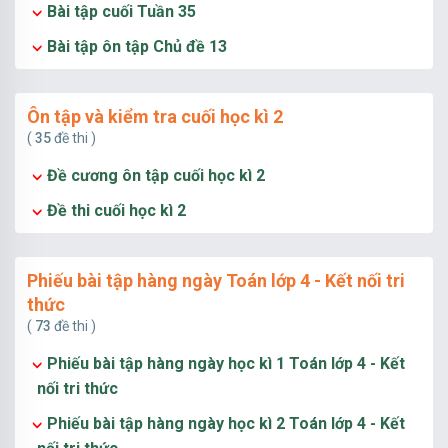
Bài tập cuối Tuần 35
Bài tập ôn tập Chủ đề 13
Ôn tập và kiểm tra cuối học kì 2
(
35
đề thi )
Đề cương ôn tập cuối học kì 2
Đề thi cuối học kì 2
Phiếu bài tập hàng ngày Toán lớp 4 - Kết nối tri
thức
(
73
đề thi )
Phiếu bài tập hàng ngày học kì 1 Toán lớp 4 - Kết
nối tri thức
Phiếu bài tập hàng ngày học kì 2 Toán lớp 4 - Kết