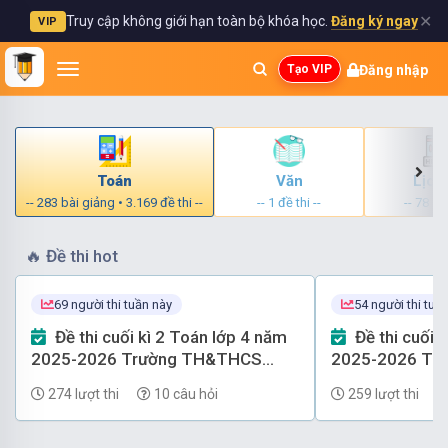
✕
Truy cập không giới hạn toàn bộ khóa học.
Đăng ký ngay
VIP
Đăng nhập
Tạo VIP
Toán
Văn
Lịch
-- 283 bài giảng • 3.169 đề thi --
-- 1 đề thi --
-- 78 đề 
🔥
Đề thi hot
69 người thi tuần này
54 người thi tuầ
Đề thi cuối kì 2 Toán lớp 4 năm
Đề thi cuối kì 2 Toán lớp 4 năm
2025-2026 Trường TH&THCS
2025-2026 Trư
Quang Trung (Hưng Yên) có đáp án
(Hải Phòng) có
274 lượt thi
10 câu hỏi
259 lượt thi