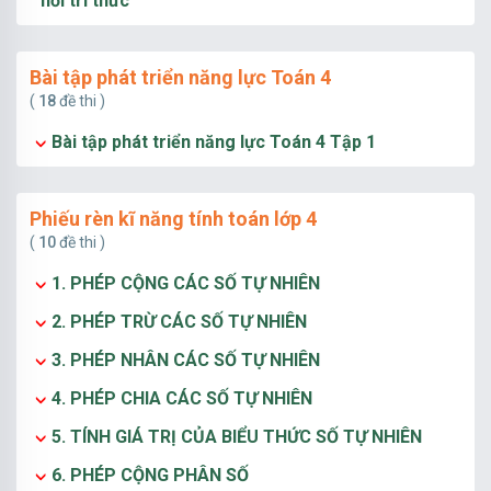
nối tri thức
Bài tập phát triển năng lực Toán 4
(
18
đề thi )
Bài tập phát triển năng lực Toán 4 Tập 1
Phiếu rèn kĩ năng tính toán lớp 4
(
10
đề thi )
1. PHÉP CỘNG CÁC SỐ TỰ NHIÊN
2. PHÉP TRỪ CÁC SỐ TỰ NHIÊN
3. PHÉP NHÂN CÁC SỐ TỰ NHIÊN
4. PHÉP CHIA CÁC SỐ TỰ NHIÊN
5. TÍNH GIÁ TRỊ CỦA BIỂU THỨC SỐ TỰ NHIÊN
6. PHÉP CỘNG PHÂN SỐ