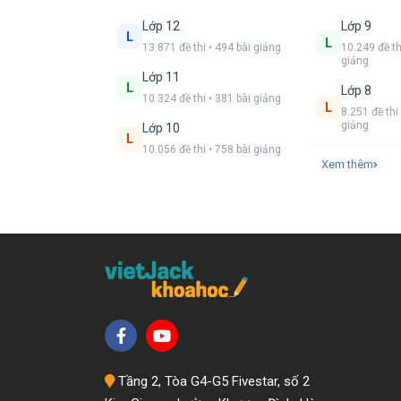
Lớp 12
Lớp 9
L
L
13.871 đề thi • 494 bài giảng
10.249 đề th
giảng
Lớp 11
L
Lớp 8
10.324 đề thi • 381 bài giảng
L
8.251 đề thi 
giảng
Lớp 10
L
10.056 đề thi • 758 bài giảng
Xem thêm
Tầng 2, Tòa G4-G5 Fivestar, số 2