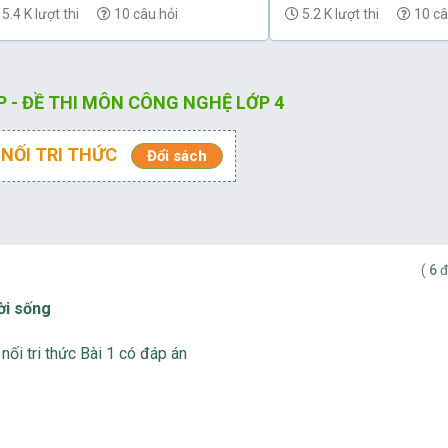
5.4 K lượt thi
10 câu hỏi
5.2 K lượt thi
10 câ
P - ĐỀ THI MÔN CÔNG NGHỆ LỚP 4
 NỐI TRI THỨC
Đổi sách
(
6
đ
đời sống
ối tri thức Bài 1 có đáp án
g