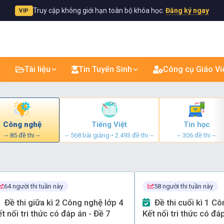
Truy cập không giới hạn toàn bộ khóa học.
Đăng ký ngay
VIP
Tài liệu
Tin Tuyển Sinh
Công cụ Giáo Vi
Công nghệ
Tiếng Việt
Tin học
-- 85 đề thi --
-- 568 bài giảng • 2.493 đề thi --
-- 306 đề thi --
64 người thi tuần này
58 người thi tuần này
Đề thi giữa kì 2 Công nghệ lớp 4
Đề thi cuối kì 1 Công nghệ lớp 4
t nối tri thức có đáp án - Đề 7
Kết nối tri thức có đá