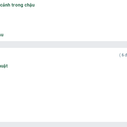
y cảnh trong chậu
ậu
(
6
đ
huật