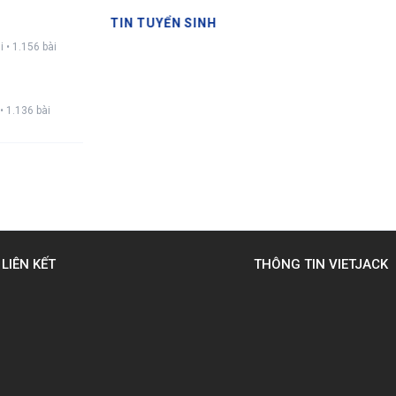
TIN TUYỂN SINH
i • 1.156 bài
• 1.136 bài
LIÊN KẾT
THÔNG TIN VIETJACK