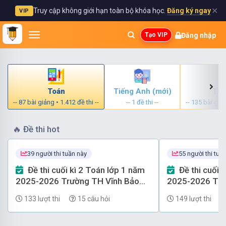
✕
Truy cập không giới hạn toàn bộ khóa học.
Đăng ký ngay
VIP
Đăng nhập
Tạo VIP
Toán
Tiếng Anh (mới)
Tiế
-- 87 bài giảng • 1.412 đề thi --
-- 1 đề thi --
-- 135 bài giản
🔥
Đề thi hot
39 người thi tuần này
55 người thi tuầ
Đề thi cuối kì 2 Toán lớp 1 năm
Đề thi cuối kì 2 Toán lớp 1 năm
2025-2026 Trường TH Vĩnh Bảo
2025-2026 Tr
(Hải Phòng) có đáp án
(Hải Phòng) có
133 lượt thi
15 câu hỏi
149 lượt thi