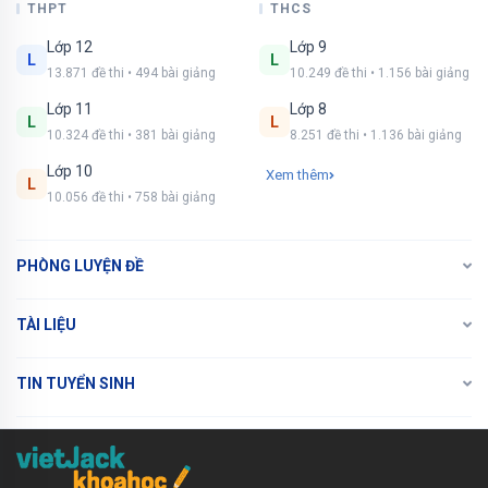
THPT
THCS
Lớp 12
Lớp 9
L
L
13.871 đề thi • 494 bài giảng
10.249 đề thi • 1.156 bài giảng
Lớp 11
Lớp 8
L
L
10.324 đề thi • 381 bài giảng
8.251 đề thi • 1.136 bài giảng
Lớp 10
Xem thêm
L
10.056 đề thi • 758 bài giảng
PHÒNG LUYỆN ĐỀ
TÀI LIỆU
TIN TUYỂN SINH