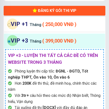
ĐĂNG KÝ GÓI THI VIP
VIP +1
( 250,000 VNĐ )
Tháng
VIP +3
( 399,000 VNĐ )
Tháng
VIP +3 - LUYỆN THI TẤT CẢ CÁC ĐỀ CÓ TRÊN
WEBSITE TRONG 3 THÁNG
Phòng luyện thi cấp tốc:
ĐGNL - ĐGTD, Tốt
nghiệp THPT, Ôn vào 10, Ôn vào 6
Hơn
200K
đề thi thử, đề minh hoạ, chính thức các
năm
Với
3tr+
câu hỏi theo các mức độ Nhận biết, Thông
hiểu, Vận dụng
Tải xuống đề thi
[DOCX]
với đầy đủ đáp án