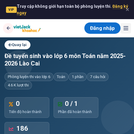
Truy cập không giới hạn toàn bộ phòng luyện thi.
Đăng ký
✕
VIP
ngay
Đăng nhập
Quay lại
Đề tuyển sinh vào lớp 6 môn Toán năm 2025-
2026 Lào Cai
Phòng luyện thi vào lớp 6
Toán
1 phần
7 câu hỏi
4.6 K lượt thi
0
0 / 1
Tiến độ hoàn thành
Phần đã hoàn thành
186