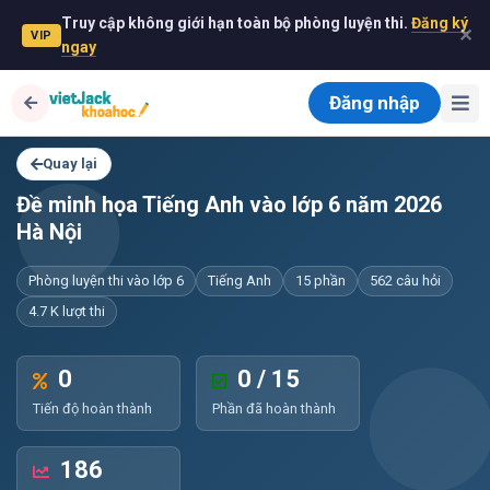
Truy cập không giới hạn toàn bộ phòng luyện thi.
Đăng ký
✕
VIP
ngay
Đăng nhập
Quay lại
Đề minh họa Tiếng Anh vào lớp 6 năm 2026
Hà Nội
Phòng luyện thi vào lớp 6
Tiếng Anh
15 phần
562 câu hỏi
4.7 K lượt thi
0
0 / 15
Tiến độ hoàn thành
Phần đã hoàn thành
186