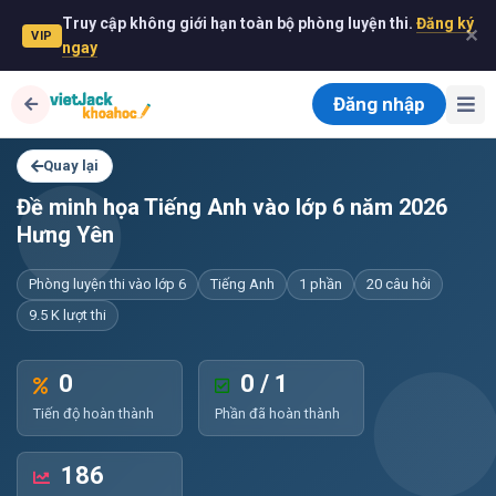
Truy cập không giới hạn toàn bộ phòng luyện thi.
Đăng ký
✕
VIP
ngay
Đăng nhập
Quay lại
Đề minh họa Tiếng Anh vào lớp 6 năm 2026
Hưng Yên
Phòng luyện thi vào lớp 6
Tiếng Anh
1 phần
20 câu hỏi
9.5 K lượt thi
0
0 / 1
Tiến độ hoàn thành
Phần đã hoàn thành
186