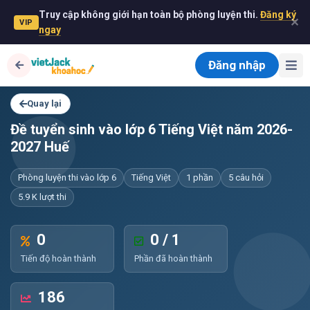
Truy cập không giới hạn toàn bộ phòng luyện thi.
Đăng ký
✕
VIP
ngay
Đăng nhập
Quay lại
Đề tuyển sinh vào lớp 6 Tiếng Việt năm 2026-
2027 Huế
Phòng luyện thi vào lớp 6
Tiếng Việt
1 phần
5 câu hỏi
5.9 K lượt thi
0
0 / 1
Tiến độ hoàn thành
Phần đã hoàn thành
186