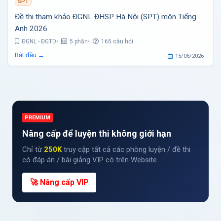
SPT
Đề thi tham khảo ĐGNL ĐHSP Hà Nội (SPT) môn Tiếng
Anh 2026
ĐGNL - ĐGTD
5 phần
165 câu hỏi
Bắt đầu →
15/06/2026
PREMIUM
Nâng cấp để luyện thi không giới hạn
Chỉ từ
250K
truy cập tất cả các phòng luyện / đề thi
có đáp án / bài giảng VIP có trên Website
🚀 Nâng cấp VIP