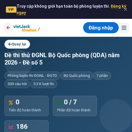
Truy cập không giới hạn toàn bộ phòng luyện thi.
Đăng ký
✕
VIP
ngay
Đăng nhập
Quay lại
Đề thi thử ĐGNL Bộ Quốc phòng (QDA) năm
2026 - Đề số 5
Phòng luyện thi ĐGNL - ĐGTD
Bộ Quốc phòng
7 phần
300 câu hỏi
5.3 K lượt thi
0
0 / 7
Tiến độ hoàn thành
Phần đã hoàn thành
186