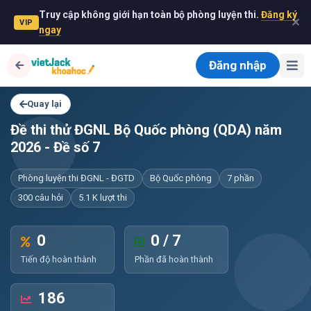
Truy cập không giới hạn toàn bộ phòng luyện thi.
Đăng ký
✕
VIP
ngay
Đăng nhập
Quay lại
Đề thi thử ĐGNL Bộ Quốc phòng (QDA) năm
2026 - Đề số 7
Phòng luyện thi ĐGNL - ĐGTD
Bộ Quốc phòng
7 phần
300 câu hỏi
5.1 K lượt thi
0
0 / 7
Tiến độ hoàn thành
Phần đã hoàn thành
186