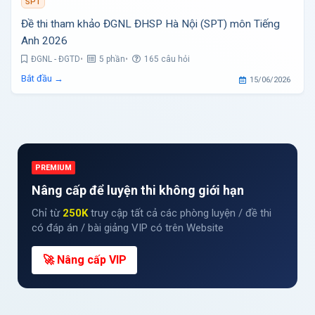
SPT
Đề thi tham khảo ĐGNL ĐHSP Hà Nội (SPT) môn Tiếng
Anh 2026
ĐGNL - ĐGTD
5 phần
165 câu hỏi
Bắt đầu →
15/06/2026
PREMIUM
Nâng cấp để luyện thi không giới hạn
Chỉ từ
250K
truy cập tất cả các phòng luyện / đề thi
có đáp án / bài giảng VIP có trên Website
🚀 Nâng cấp VIP