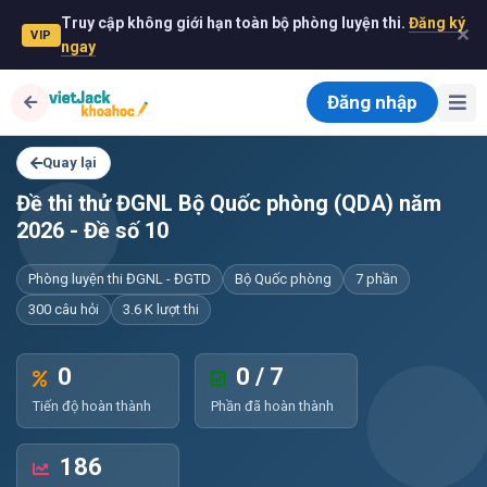
Truy cập không giới hạn toàn bộ phòng luyện thi.
Đăng ký
✕
VIP
ngay
Đăng nhập
Quay lại
Đề thi thử ĐGNL Bộ Quốc phòng (QDA) năm
2026 - Đề số 10
Phòng luyện thi ĐGNL - ĐGTD
Bộ Quốc phòng
7 phần
300 câu hỏi
3.6 K lượt thi
0
0 / 7
Tiến độ hoàn thành
Phần đã hoàn thành
186