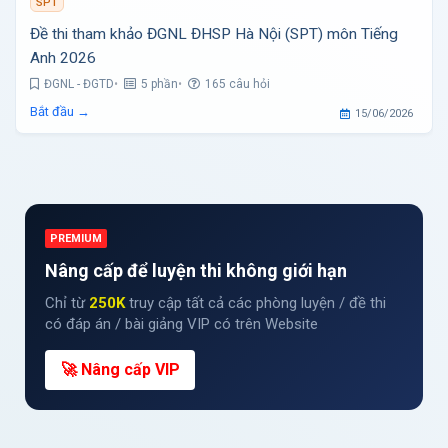
SPT
Đề thi tham khảo ĐGNL ĐHSP Hà Nội (SPT) môn Tiếng
Anh 2026
ĐGNL - ĐGTD
5 phần
165 câu hỏi
Bắt đầu →
15/06/2026
PREMIUM
Nâng cấp để luyện thi không giới hạn
Chỉ từ
250K
truy cập tất cả các phòng luyện / đề thi
có đáp án / bài giảng VIP có trên Website
🚀 Nâng cấp VIP