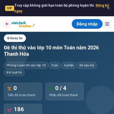
Truy cập không giới hạn toàn bộ phòng luyện thi.
Đăng ký
✕
VIP
ngay
Đăng nhập
Quay lại
Đề thi thử vào lớp 10 môn Toán năm 2026
Thanh Hóa
Phòng Luyện thi vào lớp 10
Toán
4 phần
60 câu hỏi
8 K lượt thi
0
0 / 4
Tiến độ hoàn thành
Phần đã hoàn thành
186