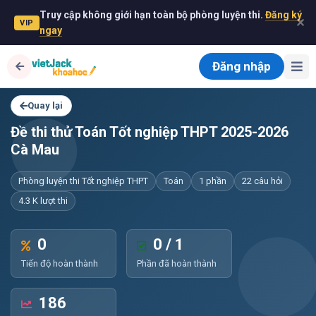
Truy cập không giới hạn toàn bộ phòng luyện thi.
Đăng ký
✕
VIP
ngay
Đăng nhập
Quay lại
Đề thi thử Toán Tốt nghiệp THPT 2025-2026
Cà Mau
Phòng luyện thi Tốt nghiệp THPT
Toán
1 phần
22 câu hỏi
4.3 K lượt thi
0
0 / 1
Tiến độ hoàn thành
Phần đã hoàn thành
186