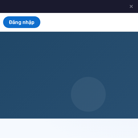
✕
Đăng nhập