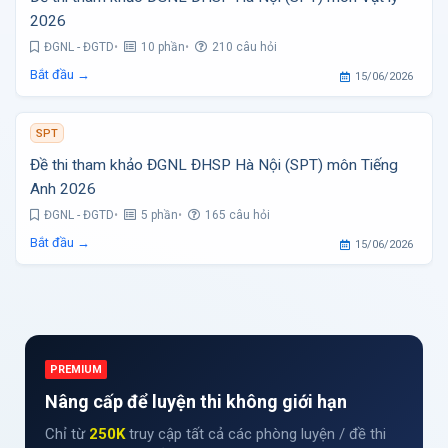
2026
ĐGNL - ĐGTD
10 phần
210 câu hỏi
Bắt đầu →
15/06/2026
SPT
Đề thi tham khảo ĐGNL ĐHSP Hà Nội (SPT) môn Tiếng
Anh 2026
ĐGNL - ĐGTD
5 phần
165 câu hỏi
Bắt đầu →
15/06/2026
PREMIUM
Nâng cấp để luyện thi không giới hạn
Chỉ từ
250K
truy cập tất cả các phòng luyện / đề thi