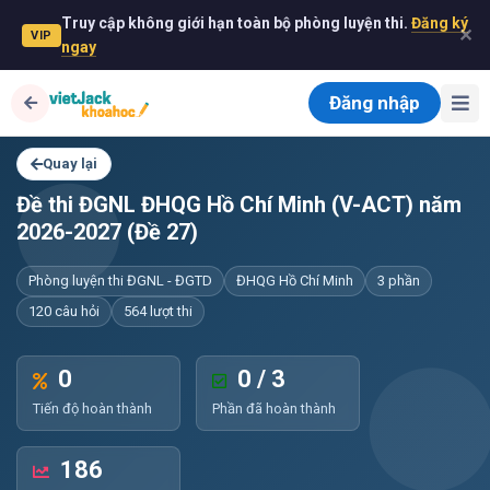
Truy cập không giới hạn toàn bộ phòng luyện thi.
Đăng ký
✕
VIP
ngay
Đăng nhập
Quay lại
Đề thi ĐGNL ĐHQG Hồ Chí Minh (V-ACT) năm
2026-2027 (Đề 27)
Phòng luyện thi ĐGNL - ĐGTD
ĐHQG Hồ Chí Minh
3 phần
120 câu hỏi
564 lượt thi
0
0 / 3
Tiến độ hoàn thành
Phần đã hoàn thành
186