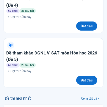
(Đề 4)
60 phút
25 câu hỏi
5 lượt thi tuần này
Bắt đầu
Đề tham khảo ĐGNL V-SAT môn Hóa học 2026
(Đề 5)
60 phút
25 câu hỏi
7 lượt thi tuần này
Bắt đầu
Đề thi mới nhất
Xem tất cả »