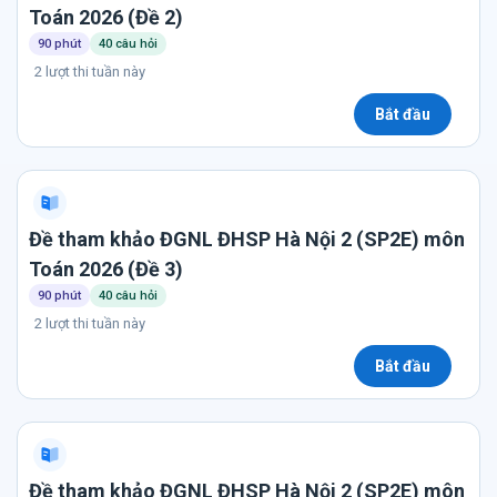
Toán 2026 (Đề 2)
90 phút
40 câu hỏi
2 lượt thi tuần này
Bắt đầu
Đề tham khảo ĐGNL ĐHSP Hà Nội 2 (SP2E) môn
Toán 2026 (Đề 3)
90 phút
40 câu hỏi
2 lượt thi tuần này
Bắt đầu
Đề tham khảo ĐGNL ĐHSP Hà Nội 2 (SP2E) môn