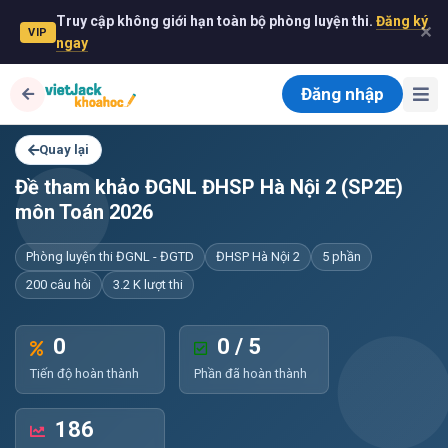
Truy cập không giới hạn toàn bộ phòng luyện thi.
Đăng ký
✕
VIP
ngay
Đăng nhập
Quay lại
Đề tham khảo ĐGNL ĐHSP Hà Nội 2 (SP2E)
môn Toán 2026
Phòng luyện thi ĐGNL - ĐGTD
ĐHSP Hà Nội 2
5 phần
200 câu hỏi
3.2 K lượt thi
0
0 / 5
Tiến độ hoàn thành
Phần đã hoàn thành
186