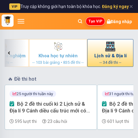
✕
Truy cập không giới hạn toàn bộ khóa học.
Đăng ký ngay
VIP
Đăng nhập
Tạo VIP
 trải nghiệm
Khoa học tự nhiên
Lịch sử & Địa lí
đề thi --
-- 103 bài giảng • 835 đề thi --
-- 34 đề thi --
🔥
Đề thi hot
25 người thi tuần này
31 người thi tuầ
Bộ 2 đề thi cuối kì 2 Lịch sử &
Bộ 2 đề thi cuối kì 2 Lịch sử &
Địa lí 9 Cánh diều cấu trúc mới có
Địa lí 9 Cánh d
đáp án - Đề số 2
đáp án - Đề số 
595 lượt thi
23 câu hỏi
601 lượt thi