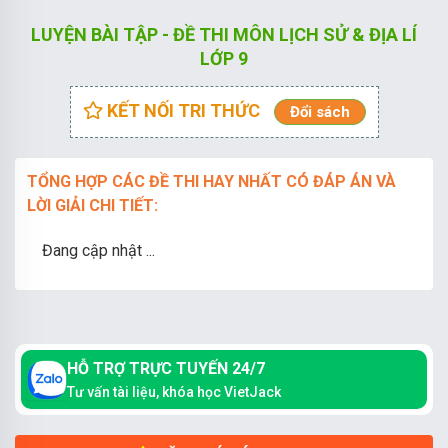
LUYỆN BÀI TẬP - ĐỀ THI MÔN LỊCH SỬ & ĐỊA LÍ
LỚP 9
KẾT NỐI TRI THỨC
Đổi sách
TỔNG HỢP CÁC ĐỀ THI HAY NHẤT CÓ ĐÁP ÁN VÀ
LỜI GIẢI CHI TIẾT:
Đang cập nhật ...
HỖ TRỢ TRỰC TUYẾN 24/7
Tư vấn tài liệu, khóa học VietJack