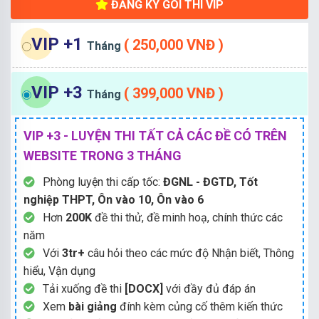
ĐĂNG KÝ GÓI THI VIP
VIP +1
( 250,000 VNĐ )
Tháng
VIP +3
( 399,000 VNĐ )
Tháng
VIP +3 - LUYỆN THI TẤT CẢ CÁC ĐỀ CÓ TRÊN
WEBSITE TRONG 3 THÁNG
Phòng luyện thi cấp tốc:
ĐGNL - ĐGTD, Tốt
nghiệp THPT, Ôn vào 10, Ôn vào 6
Hơn
200K
đề thi thử, đề minh hoạ, chính thức các
năm
Với
3tr+
câu hỏi theo các mức độ Nhận biết, Thông
hiểu, Vận dụng
Tải xuống đề thi
[DOCX]
với đầy đủ đáp án
Xem
bài giảng
đính kèm củng cố thêm kiến thức