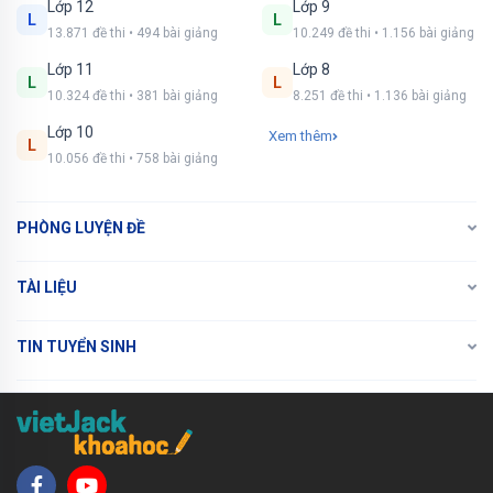
Lớp 12
Lớp 9
L
L
13.871 đề thi • 494 bài giảng
10.249 đề thi • 1.156 bài giảng
Lớp 11
Lớp 8
L
L
10.324 đề thi • 381 bài giảng
8.251 đề thi • 1.136 bài giảng
Lớp 10
Xem thêm
L
10.056 đề thi • 758 bài giảng
PHÒNG LUYỆN ĐỀ
TÀI LIỆU
TIN TUYỂN SINH