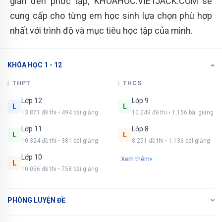
giản đến phức tạp; KHOAHOC.VIETJACK.COM sẽ
cung cấp cho từng em học sinh lựa chọn phù hợp
nhất với trình độ và mục tiêu học tập của mình.
KHÓA HỌC 1 - 12
THPT
THCS
Lớp 12
Lớp 9
L
L
13.871 đề thi • 494 bài giảng
10.249 đề thi • 1.156 bài giảng
Lớp 11
Lớp 8
L
L
10.324 đề thi • 381 bài giảng
8.251 đề thi • 1.136 bài giảng
Lớp 10
Xem thêm
L
10.056 đề thi • 758 bài giảng
PHÒNG LUYỆN ĐỀ