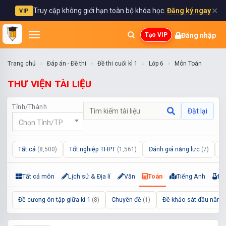
✕
Truy cập không giới hạn toàn bộ khóa học.
Đăng ký ngay
VIP
Đăng nhập
Tạo VIP
Trang chủ
Đáp án - Đề thi
Đề thi cuối kì 1
Lớp 6
Môn Toán
THƯ VIỆN TÀI LIỆU
Tỉnh/Thành
Đặt lại
Chọn Tỉnh/TP
Tất cả
Tốt nghiệp THPT
Đánh giá năng lực
L
(8,500)
(1,561)
(7)
Tất cả môn
Lịch sử & Địa lí
Văn
Toán
Tiếng Anh
Kh
Đề cương ôn tập giữa kì 1
Chuyên đề
Đề khảo sát đầu năm
(8)
(1)