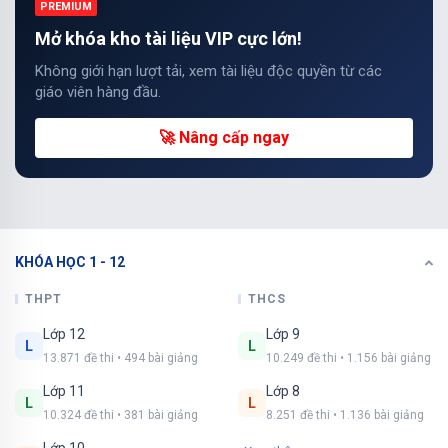
PREMIUM
Mở khóa kho tài liệu VIP cực lớn!
Không giới hạn lượt tải, xem tài liệu độc quyền từ các
giáo viên hàng đầu.
🚀 Nâng cấp ngay
KHÓA HỌC 1 - 12
THPT
THCS
Lớp 12
Lớp 9
L
L
13.871 đề thi • 494 bài giảng
10.249 đề thi • 1.156 bài giảng
Lớp 11
Lớp 8
L
L
10.324 đề thi • 381 bài giảng
8.251 đề thi • 1.136 bài giảng