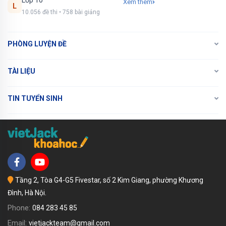
Lớp 10
Xem thêm
L
10.056 đề thi • 758 bài giảng
PHÒNG LUYỆN ĐỀ
TÀI LIỆU
TIN TUYỂN SINH
Tầng 2, Tòa G4-G5 Fivestar, số 2 Kim Giang, phường Khương
Đình, Hà Nội.
Phone:
084 283 45 85
Email:
vietjackteam@gmail.com