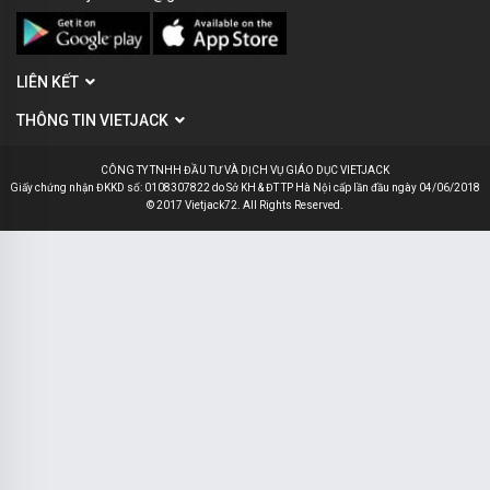
LIÊN KẾT
THÔNG TIN VIETJACK
CÔNG TY TNHH ĐẦU TƯ VÀ DỊCH VỤ GIÁO DỤC VIETJACK
Giấy chứng nhận ĐKKD số: 0108307822 do Sở KH & ĐT TP Hà Nội cấp lần đầu ngày 04/06/2018
© 2017 Vietjack72. All Rights Reserved.