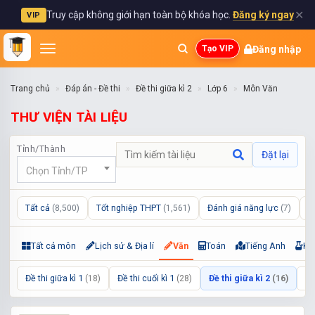
✕
Truy cập không giới hạn toàn bộ khóa học.
Đăng ký ngay
VIP
Đăng nhập
Tạo VIP
Trang chủ
Đáp án - Đề thi
Đề thi giữa kì 2
Lớp 6
Môn Văn
THƯ VIỆN TÀI LIỆU
Tỉnh/Thành
Đặt lại
Chọn Tỉnh/TP
Tất cả
Tốt nghiệp THPT
Đánh giá năng lực
L
(8,500)
(1,561)
(7)
Tất cả môn
Lịch sử & Địa lí
Văn
Toán
Tiếng Anh
Kh
Đề thi giữa kì 1
Đề thi cuối kì 1
Đề thi giữa kì 2
Đề
(18)
(28)
(16)