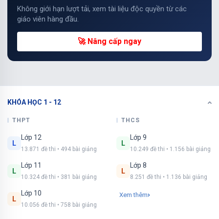
Không giới hạn lượt tải, xem tài liệu độc quyền từ các
giáo viên hàng đầu.
🚀 Nâng cấp ngay
KHÓA HỌC 1 - 12
THPT
THCS
Lớp 12
Lớp 9
L
L
13.871 đề thi • 494 bài giảng
10.249 đề thi • 1.156 bài giảng
Lớp 11
Lớp 8
L
L
10.324 đề thi • 381 bài giảng
8.251 đề thi • 1.136 bài giảng
Lớp 10
Xem thêm
L
10.056 đề thi • 758 bài giảng