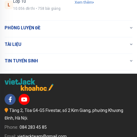
Lớp 10
Xem thêm
L
10.056 đề thi • 758 bài giảng
PHÒNG LUYỆN ĐỀ
TÀI LIỆU
TIN TUYỂN SINH
Tầng 2, Tòa G4-G5 Fivestar, số 2 Kim Giang, phường Khương
Đình, Hà Nội.
Phone:
084 283 45 85
Email:
vietjackteam@gmail.com