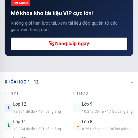
PREMIUM
Mở khóa kho tài liệu VIP cực lớn!
Không giới hạn lượt tải, xem tài liệu độc quyền từ các
giáo viên hàng đầu.
🚀 Nâng cấp ngay
KHÓA HỌC 1 - 12
THPT
THCS
Lớp 12
Lớp 9
L
L
13.871 đề thi • 494 bài giảng
10.249 đề thi • 1.156 bài giảng
Lớp 11
Lớp 8
L
L
10.324 đề thi • 381 bài giảng
8.251 đề thi • 1.136 bài giảng