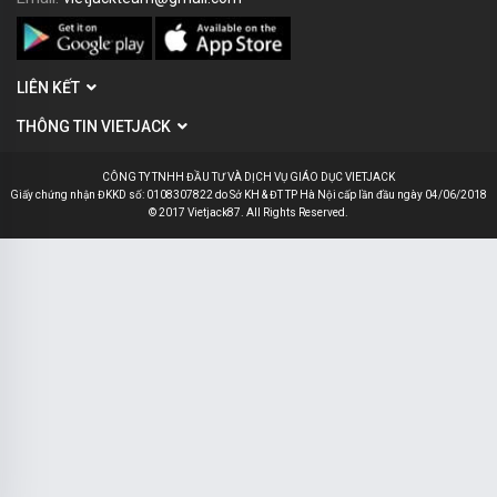
LIÊN KẾT
THÔNG TIN VIETJACK
CÔNG TY TNHH ĐẦU TƯ VÀ DỊCH VỤ GIÁO DỤC VIETJACK
Giấy chứng nhận ĐKKD số: 0108307822 do Sở KH & ĐT TP Hà Nội cấp lần đầu ngày 04/06/2018
© 2017 Vietjack87. All Rights Reserved.