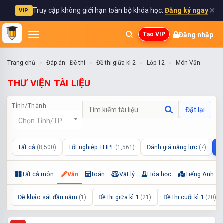
✕
Truy cập không giới hạn toàn bộ khóa học.
Đăng ký ngay
VIP
Đăng nhập
Tạo VIP
Trang chủ
Đáp án - Đề thi
Đề thi giữa kì 2
Lớp 12
Môn Văn
THƯ VIỆN TÀI LIỆU
Tỉnh/Thành
Đặt lại
Chọn Tỉnh/TP
Tất cả
Tốt nghiệp THPT
Đánh giá năng lực
L
(8,500)
(1,561)
(7)
Tất cả môn
Văn
Toán
Vật lý
Hóa học
Tiếng Anh
Đề khảo sát đầu năm
Đề thi giữa kì 1
Đề thi cuối kì 1
(1)
(21)
(20)