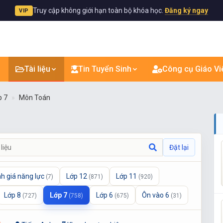
Truy cập không giới hạn toàn bộ khóa học.
Đăng ký ngay
VIP
Tài liệu
Tin Tuyển Sinh
Công cụ Giáo Vi
p 7
Môn Toán
Đặt lại
h giá năng lực
Lớp 12
Lớp 11
(7)
(871)
(920)
Lớp 8
Lớp 7
Lớp 6
Ôn vào 6
(727)
(758)
(675)
(31)