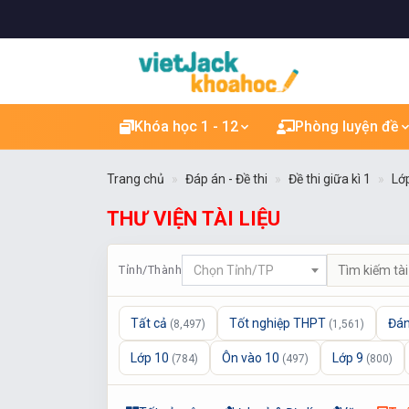
Khóa học 1 - 12
Phòng luyện đề
Trang chủ
Đáp án - Đề thi
Đề thi giữa kì 1
Lớ
THƯ VIỆN TÀI LIỆU
Tỉnh/Thành
Chọn Tỉnh/TP
Tất cả
Tốt nghiệp THPT
Đán
(8,497)
(1,561)
Lớp 10
Ôn vào 10
Lớp 9
(784)
(497)
(800)