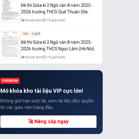
Đề thi Giữa kì 2 Ngữ văn 8 năm 2025-
2026 trường THCS Quế Thuận (Đà
Nẵng)
8 lượt xem
19 giờ trước
Văn
Lớp 8
Đề thi Giữa kì 2 Ngữ văn 8 năm 2025-
2026 trường THCS Ngọc Lâm (Hà Nội)
8 lượt xem
19 giờ trước
PREMIUM
Mở khóa kho tài liệu VIP cực lớn!
Không giới hạn lượt tải, xem tài liệu độc quyền
từ các giáo viên hàng đầu.
🚀 Nâng cấp ngay