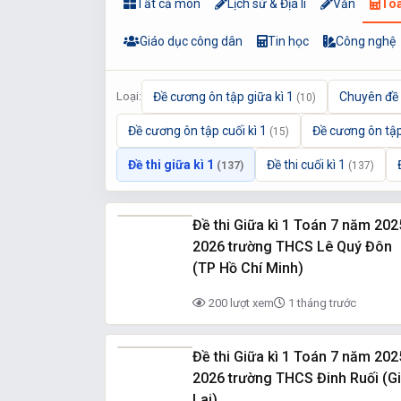
Tất cả môn
Lịch sử & Địa lí
Văn
To
Giáo dục công dân
Tin học
Công nghệ
Loại:
Đề cương ôn tập giữa kì 1
Chuyên đề
(10)
Đề cương ôn tập cuối kì 1
Đề cương ôn tập
(15)
Đề thi giữa kì 1
Đề thi cuối kì 1
(137)
(137)
Đề thi Giữa kì 1 Toán 7 năm 202
2026 trường THCS Lê Quý Đôn
(TP Hồ Chí Minh)
200 lượt xem
1 tháng trước
Đề thi Giữa kì 1 Toán 7 năm 202
2026 trường THCS Đinh Ruối (G
Lai)