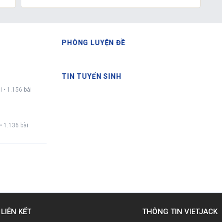
PHÒNG LUYỆN ĐỀ
TIN TUYỂN SINH
i • 1.156 bài
• 1.136 bài
LIÊN KẾT
THÔNG TIN VIETJACK