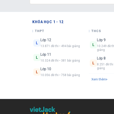
KHÓA HỌC 1 - 12
THPT
THCS
Lớp 12
Lớp 9
L
L
13.871 đề thi • 494 bài giảng
10.249 đề th
giảng
Lớp 11
L
Lớp 8
10.324 đề thi • 381 bài giảng
L
8.251 đề thi 
giảng
Lớp 10
L
10.056 đề thi • 758 bài giảng
Xem thêm