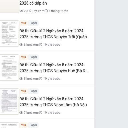
2026 có đáp án
2.3 K lượt xem
4 tháng trước
Văn
Lớp 8
Đề thi Giữa kì 2 Ngữ văn 8 năm 2024-
2025 trường THCS Nguyễn Trãi (Quảng
Nam)
6 lượt xem
19 giờ trước
Văn
Lớp 8
Đề thi Giữa kì 2 Ngữ văn 8 năm 2024-
2025 trường THCS Nguyễn Huệ (Bà Rịa
- Vũng Tàu)
5 lượt xem
19 giờ trước
Văn
Lớp 8
Đề thi Giữa kì 2 Ngữ văn 8 năm 2024-
2025 trường THCS Ngọc Lâm (Hà Nội)
7 lượt xem
19 giờ trước
Văn
Lớp 8