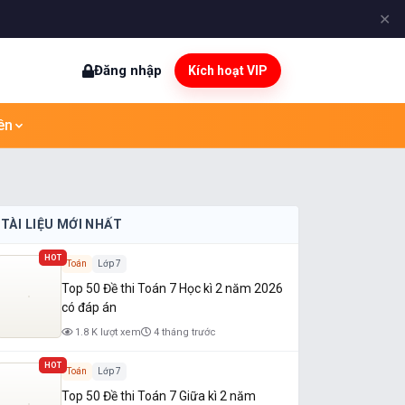
✕
Đăng nhập
Kích hoạt VIP
ên
TÀI LIỆU MỚI NHẤT
HOT
Toán
Lớp 7
Top 50 Đề thi Toán 7 Học kì 2 năm 2026
có đáp án
1.8 K lượt xem
4 tháng trước
HOT
Toán
Lớp 7
Top 50 Đề thi Toán 7 Giữa kì 2 năm