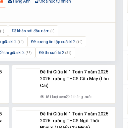
án
Tiếng Anh
Khoa học tự nhiên
Đề khảo sát đầu năm
(1)
(3)
 giữa kì 2
Đề cương ôn tập cuối kì 2
(13)
(10)
Đề thi giữa kì 2
Đề thi cuối kì 2
(55)
(31)
5-
Đề thi Giữa kì 1 Toán 7 năm 2025-
2026 trường THCS Cầu Mây (Lào
Cai)
181 lượt xem
1 tháng trước
5-
Đề thi Giữa kì 1 Toán 7 năm 2025-
ia
2026 trường THCS Ngô Thời
Nhiệm (TP Hồ Chí Minh)