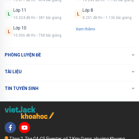
13.871 đề thi • 494 bài giảng
10.249 đề thi • 1.156 bài giảng
Lớp 11
Lớp 8
L
L
10.324 đề thi • 381 bài giảng
8.251 đề thi • 1.136 bài giảng
Lớp 10
Xem thêm
L
10.056 đề thi • 758 bài giảng
PHÒNG LUYỆN ĐỀ
TÀI LIỆU
TIN TUYỂN SINH
Tầng 2, Tòa G4-G5 Fivestar, số 2 Kim Giang, phường Khương