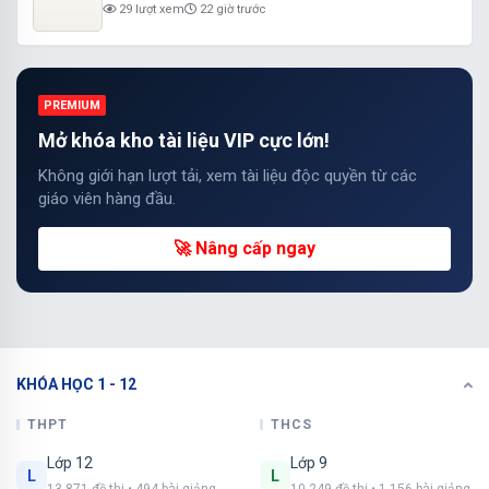
29 lượt xem
22 giờ trước
PREMIUM
Mở khóa kho tài liệu VIP cực lớn!
Không giới hạn lượt tải, xem tài liệu độc quyền từ các
giáo viên hàng đầu.
🚀 Nâng cấp ngay
KHÓA HỌC 1 - 12
THPT
THCS
Lớp 12
Lớp 9
L
L