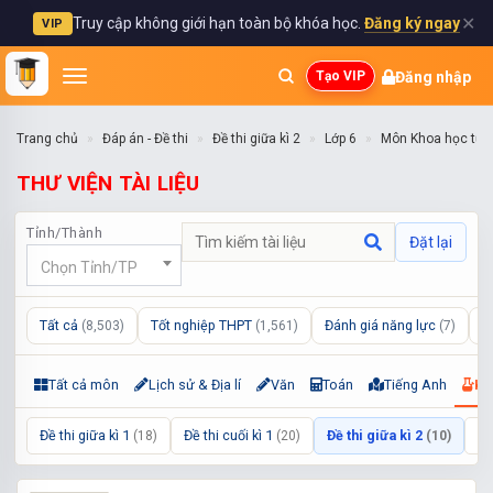
✕
Truy cập không giới hạn toàn bộ khóa học.
Đăng ký ngay
VIP
Đăng nhập
Tạo VIP
Trang chủ
Đáp án - Đề thi
Đề thi giữa kì 2
Lớp 6
Môn Khoa học tự 
THƯ VIỆN TÀI LIỆU
Tỉnh/Thành
Đặt lại
Chọn Tỉnh/TP
Tất cả
Tốt nghiệp THPT
Đánh giá năng lực
L
(8,503)
(1,561)
(7)
Tất cả môn
Lịch sử & Địa lí
Văn
Toán
Tiếng Anh
Kh
Đề thi giữa kì 1
Đề thi cuối kì 1
Đề thi giữa kì 2
Đề
(18)
(20)
(10)