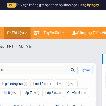
Truy cập không giới hạn toàn bộ khóa học.
Đăng ký ngay
VIP
Tài liệu
Tin Tuyển Sinh
Công cụ Giáo Vi
hiệp THPT
Môn Văn
Đặt lại
nh giá năng lực
Lớp 12
Lớp 11
(7)
(871)
(920)
Lớp 8
Lớp 7
Lớp 6
Ôn vào 6
(727)
(758)
(675)
(31)