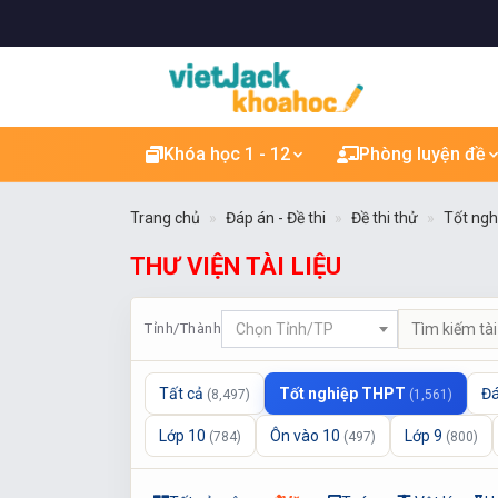
Khóa học 1 - 12
Phòng luyện đề
Trang chủ
Đáp án - Đề thi
Đề thi thử
Tốt ng
THƯ VIỆN TÀI LIỆU
Tỉnh/Thành
Chọn Tỉnh/TP
Tất cả
Tốt nghiệp THPT
Đá
(8,497)
(1,561)
Lớp 10
Ôn vào 10
Lớp 9
(784)
(497)
(800)