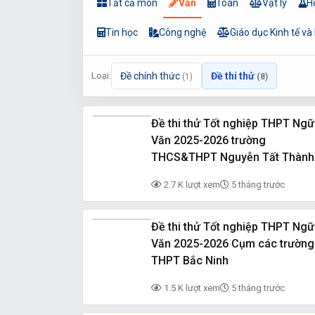
Tất cả môn
Văn
Toán
Vật lý
H
Tin học
Công nghệ
Giáo dục Kinh tế và
Loại:
Đề chính thức
Đề thi thử
(1)
(8)
Đề thi thử Tốt nghiệp THPT Ngữ
Văn 2025-2026 trường
THCS&THPT Nguyễn Tất Thành
(Hà Nam)
2.7 K lượt xem
5 tháng trước
Đề thi thử Tốt nghiệp THPT Ngữ
Văn 2025-2026 Cụm các trường
THPT Bắc Ninh
1.5 K lượt xem
5 tháng trước