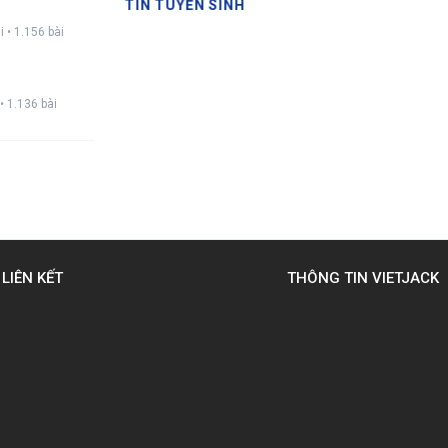
TIN TUYỂN SINH
i • 1.156 bài
• 1.136 bài
LIÊN KẾT
THÔNG TIN VIETJACK