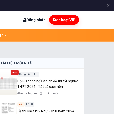
✕
Đăng nhập
Kích hoạt VIP
ên
TÀI LIỆU MỚI NHẤT
HOT
Tốt nghiệp THPT
Bộ GD công bố Đáp án đề thi tốt nghiệp
THPT 2024 - Tất cả các môn
6.1 K lượt xem
1 năm trước
Văn
Lớp 8
Đề thi Giữa kì 2 Ngữ văn 8 năm 2024-