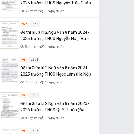
2025 trường THCS Nguyễn Trãi (Quảng
Nam)
6 lượt xem
1 ngày trước
Văn
Lớp 8
Đề thi Giữa kì 2 Ngữ văn 8 năm 2024-
2025 trường THCS Nguyễn Huệ (Bà Rịa
- Vũng Tàu)
5 lượt xem
1 ngày trước
Văn
Lớp 8
Đề thi Giữa kì 2 Ngữ văn 8 năm 2024-
2025 trường THCS Ngọc Lâm (Hà Nội)
7 lượt xem
1 ngày trước
Văn
Lớp 8
Đề thi Giữa kì 2 Ngữ văn 8 năm 2025-
2026 trường THCS Quế Thuận (Đà
Nẵng)
8 lượt xem
1 ngày trước
Văn
Lớp 8