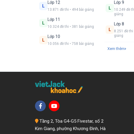
Lớp 12
Lớp 9
L
L
13.871 đề thi • 494 bài giảng
10.249 đề th
giảng
Lớp 11
L
Lớp 8
10.324 đề thi • 381 bài giảng
L
8.251 đề thi 
giảng
Lớp 10
L
10.056 đề thi • 758 bài giảng
Xem thêm
Tầng 2, Tòa G4-G5 Fivestar, số 2
Kim Giang, phường Khương Đình, Hà