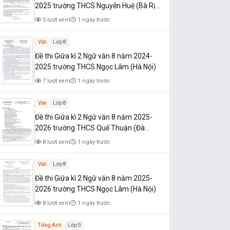
2025 trường THCS Nguyễn Huệ (Bà Rịa
- Vũng Tàu)
5 lượt xem
1 ngày trước
Văn
Lớp 8
Đề thi Giữa kì 2 Ngữ văn 8 năm 2024-
2025 trường THCS Ngọc Lâm (Hà Nội)
7 lượt xem
1 ngày trước
Văn
Lớp 8
Đề thi Giữa kì 2 Ngữ văn 8 năm 2025-
2026 trường THCS Quế Thuận (Đà
Nẵng)
8 lượt xem
1 ngày trước
Văn
Lớp 8
Đề thi Giữa kì 2 Ngữ văn 8 năm 2025-
2026 trường THCS Ngọc Lâm (Hà Nội)
8 lượt xem
1 ngày trước
Tiếng Anh
Lớp 9