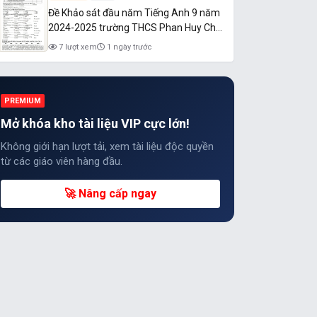
Đề Khảo sát đầu năm Tiếng Anh 9 năm
2024-2025 trường THCS Phan Huy Chú
(Hà Tĩnh)
7 lượt xem
1 ngày trước
PREMIUM
Mở khóa kho tài liệu VIP cực lớn!
Không giới hạn lượt tải, xem tài liệu độc quyền
từ các giáo viên hàng đầu.
🚀 Nâng cấp ngay