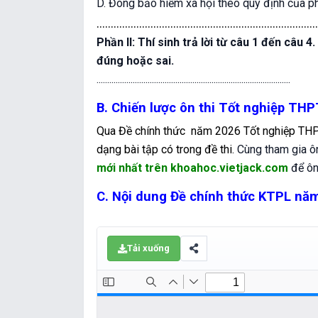
D. Đóng bảo hiểm xã hội theo quy định của ph
..............................................................................
Phần II: Thí sinh trả lời từ câu 1 đến câu 4.
đúng hoặc sai.
...........................................................................................
B. Chiến lược ôn thi Tốt nghiệp TH
Qua
Đề chính thức năm 2026 Tốt nghiệp THP
dạng bài tập có trong đề thi.
Cùng tham gia ô
mới nhất trên khoahoc.vietjack.com
để ôn
C. Nội dung Đề chính thức KTPL nă
Tải xuống