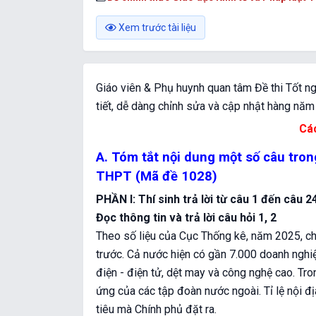
Xem trước tài liệu
Giáo viên & Phụ huynh quan tâm Đề thi Tốt n
tiết, dễ dàng chỉnh sửa và cập nhật hàng nă
Cá
A. Tóm tắt nội dung một số câu tr
THPT (Mã đề 1028)
PHẦN I: Thí sinh trả lời từ câu 1 đến câu 2
Đọc thông tin và trả lời câu hỏi 1, 2
Theo số liệu của Cục Thống kê, năm 2025, ch
trước. Cả nước hiện có gần 7.000 doanh nghiệp
điện - điện tử, dệt may và công nghệ cao. Tr
ứng của các tập đoàn nước ngoài. Tỉ lệ nội đ
tiêu mà Chính phủ đặt ra.