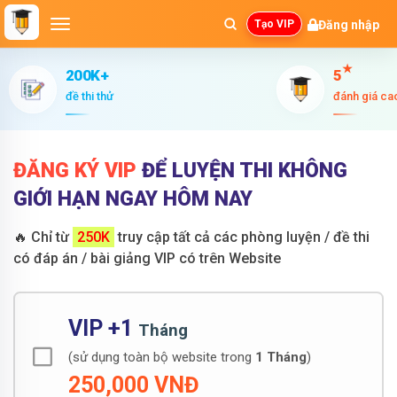
Đăng nhập
Tạo VIP
★
200K+
5
đề thi thử
đánh giá ca
ĐĂNG KÝ VIP
ĐỂ LUYỆN THI KHÔNG
GIỚI HẠN NGAY HÔM NAY
🔥
Chỉ từ
250K
truy cập tất cả các phòng luyện / đề thi
có đáp án / bài giảng VIP có trên Website
VIP +1
Tháng
(sử dụng toàn bộ website trong
1 Tháng
)
250,000 VNĐ