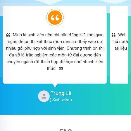
Mình là sinh viên nên chỉ cần đăng kí 1 thời gian
Web update đề thi thử, minh họa các trường trên
ngắn để ôn thi kết thúc môn nên tìm thấy web có
cả nước 
nhiều gói phù hợp với sinh viên. Chương trình ôn thi
tài liệu
đa số là trắc nghiệm các môn từ đại cương đến
chuyên ngành rất thích hợp để học nhớ nhanh kiến
thức.
Trung Lê
( Sinh viên )