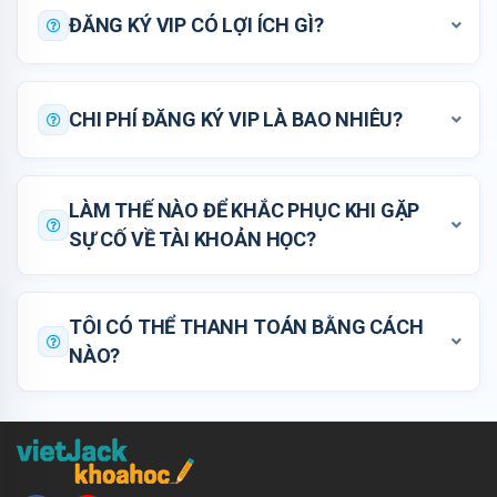
ĐĂNG KÝ VIP CÓ LỢI ÍCH GÌ?
CHI PHÍ ĐĂNG KÝ VIP LÀ BAO NHIÊU?
LÀM THẾ NÀO ĐỂ KHẮC PHỤC KHI GẶP
SỰ CỐ VỀ TÀI KHOẢN HỌC?
TÔI CÓ THỂ THANH TOÁN BẰNG CÁCH
NÀO?