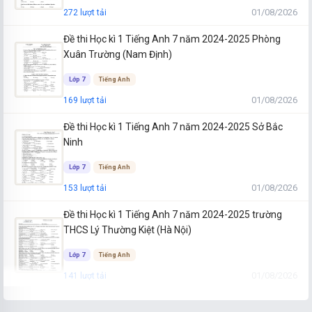
Đề tuyển sinh vào lớp 10 Tiếng Anh năm 2026-2027 Hưng Yên
01/08/2026
272 lượt tải
40 câu
1.5 K lượt thi
Hưng Yên
Đề thi Học kì 1 Tiếng Anh 7 năm 2024-2025 Phòng
31/07/2026
Thi ngay →
Xuân Trường (Nam Định)
Đề tuyển sinh vào lớp 10 Tiếng Anh năm 2026-2027 Hà Tĩnh
Lớp 7
Tiếng Anh
40 câu
149 lượt thi
Hà Tĩnh
01/08/2026
169 lượt tải
31/07/2026
Thi ngay →
Đề thi Học kì 1 Tiếng Anh 7 năm 2024-2025 Sở Bắc
Ninh
Lớp 7
Tiếng Anh
01/08/2026
153 lượt tải
Đề thi Học kì 1 Tiếng Anh 7 năm 2024-2025 trường
THCS Lý Thường Kiệt (Hà Nội)
Lớp 7
Tiếng Anh
01/08/2026
141 lượt tải
Đề thi Học kì 1 Tiếng Anh 7 năm 2024-2025 trường