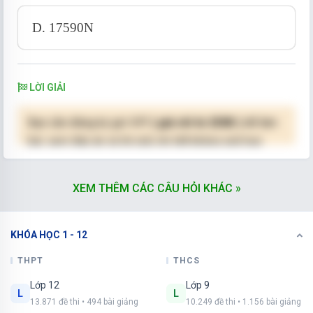
D. 17590N
LỜI GIẢI
Bạn cần đăng ký gói VIP
( giá chỉ từ 250K )
để làm
bài, xem đáp án và lời giải chi tiết không giới hạn.
NÂNG CẤP VIP
XEM THÊM CÁC CÂU HỎI KHÁC »
KHÓA HỌC 1 - 12
THPT
THCS
Lớp 12
Lớp 9
L
L
13.871 đề thi • 494 bài giảng
10.249 đề thi • 1.156 bài giảng