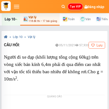
Đăng nhập
Tạo VIP
Vật lý
Lớp 10
Toán
Văn
Tiến
118 đề thi • 17 bài giảng
Lớp 10
Vật lý
CÂU HỎI:
Lưu
05/11/2021
57,933
Người đi xe đạp (khối lượng tổng cộng 60kg) trên
vòng xiếc bán kính 6,4m phải đi qua điểm cao nhất
với vận tốc tối thiểu bao nhiêu để không rơi.Cho g =
2
10m/s
.
QUẢNG CÁO