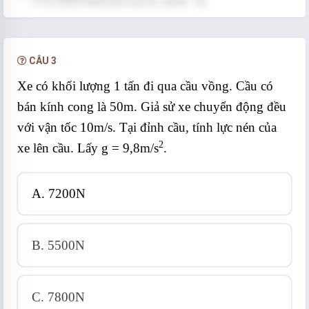
→ Góc hợp bởi hợp lực F với F
là:
1
o
tan α = F
/F
= 4/3 → α = 53
2
1
→ Góc hợp bởi hợp lực F với F
là:
2
o
o
o
β = 90
– 53
= 37
.
CÂU 3
Xe có khối lượng 1 tấn đi qua cầu vồng. Cầu có
bán kính cong là 50m. Giả sử xe chuyển động đều
với vận tốc 10m/s. Tại đỉnh cầu, tính lực nén của
2
xe lên cầu. Lấy g = 9,8m/s
.
A. 7200N
B. 5500N
C. 7800N