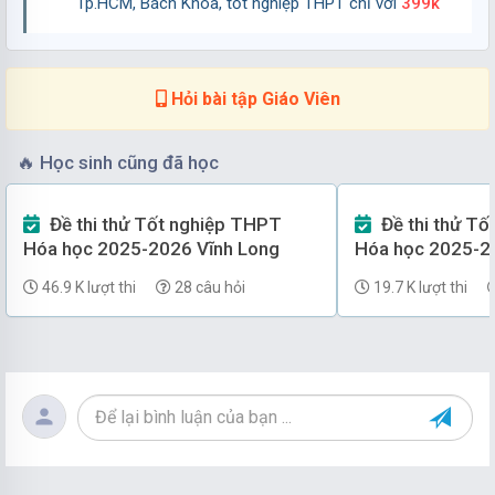
Tp.HCM, Bách Khoa, tốt nghiệp THPT chỉ với
399k
THPT Gio Linh (Quảng Trị)
Lớp 10
Tin học
23/07/2026
60 lượt tải
Hỏi bài tập Giáo Viên
Đề thi Học kì 1 Tin học 10 năm 2025 - 2026 trường
🔥
Học sinh cũng đã học
THPT Nguyễn Trãi (Đà Nẵng)
Lớp 10
Tin học
Đề thi thử Tốt nghiệp THPT
Đề thi thử Tốt nghiệp THPT
23/07/2026
84 lượt tải
Hóa học 2025-2026 Vĩnh Long
Hóa học 2025-2
46.9 K lượt thi
28 câu hỏi
19.7 K lượt thi