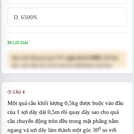
D. 6500N
LỜI GIẢI
Bạn cần đăng ký gói VIP
( giá chỉ từ 250K )
để làm
bài, xem đáp án và lời giải chi tiết không giới hạn.
NÂNG CẤP VIP
CÂU 4
Một quả cầu khối lượng 0,5kg được buộc vào đầu
của 1 sợi dây dài 0,5m rồi quay dây sao cho quả
cầu chuyển động tròn đều trong mặt phẳng nằm
0
ngang và sợi dây làm thành một góc 30
so với