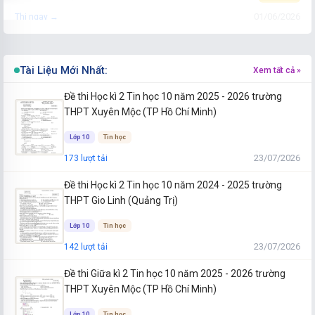
01/06/2026
Thi ngay →
Đề thi thử Tốt nghiệp THPT Địa lý 2025-2026 Gia Lai
28 câu
5.3 K lượt thi
Tài Liệu Mới Nhất:
Gia Lai
Xem tất cả »
01/06/2026
Thi ngay →
Đề thi Học kì 2 Tin học 10 năm 2025 - 2026 trường
THPT Xuyên Mộc (TP Hồ Chí Minh)
Đề thi thử Tốt nghiệp THPT Địa lý 2025-2026 Đắk Lắk
Lớp 10
Tin học
28 câu
4.9 K lượt thi
Đắk Lắk
23/07/2026
173 lượt tải
01/06/2026
Thi ngay →
Đề thi Học kì 2 Tin học 10 năm 2024 - 2025 trường
Đề thi thử Tốt nghiệp THPT Địa lý 2025-2026 Vĩnh Long
THPT Gio Linh (Quảng Trị)
28 câu
1.5 K lượt thi
Vĩnh Long
Lớp 10
Tin học
01/06/2026
Thi ngay →
23/07/2026
142 lượt tải
Đề thi Giữa kì 2 Tin học 10 năm 2025 - 2026 trường
THPT Xuyên Mộc (TP Hồ Chí Minh)
Lớp 10
Tin học