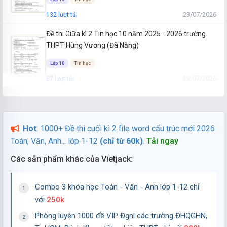
23/07/2026
132 lượt tải
Đề thi Giữa kì 2 Tin học 10 năm 2025 - 2026 trường
THPT Hùng Vương (Đà Nẵng)
Lớp 10
Tin học
23/07/2026
87 lượt tải
Đề thi Giữa kì 2 Tin học 10 năm 2024 - 2025 trường
THPT Bố Hạ (Bắc Giang)
Hot
: 1000+ Đề thi cuối kì 2 file word cấu trúc mới 2026
Lớp 10
Tin học
Toán, Văn, Anh... lớp 1-12
(chỉ từ 60k)
.
Tải ngay
23/07/2026
63 lượt tải
Các sản phẩm khác của Vietjack:
Đề thi Giữa kì 2 Tin học 10 năm 2024 - 2025 trường
THPT Hồ Nghinh (Quảng Nam)
Combo 3 khóa học Toán - Văn - Anh lớp 1-12 chỉ
Lớp 10
Tin học
với
250k
23/07/2026
67 lượt tải
Phòng luyện 1000 đề VIP Đgnl các trường ĐHQGHN,
Đề thi Giữa kì 2 Tin học 10 năm 2024 - 2025 trường