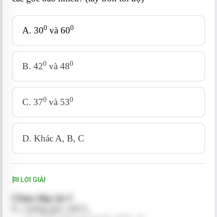
0
0
A. 30
và 60
0
0
B. 42
và 48
0
0
C. 37
và 53
D. Khác A, B, C
LỜI GIẢI
Chọn đáp án C
F
vuông góc với F
1
2