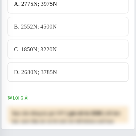
A. 2775N; 3975N
B. 2552N; 4500N
C. 1850N; 3220N
D. 2680N; 3785N
LỜI GIẢI
Bạn cần đăng ký gói VIP
( giá chỉ từ 250K )
để làm
bài, xem đáp án và lời giải chi tiết không giới hạn.
NÂNG CẤP VIP