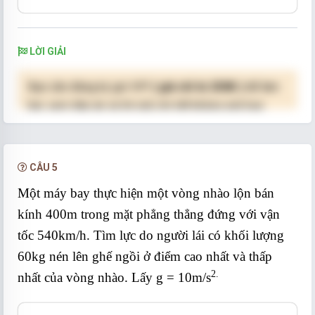
LỜI GIẢI
Bạn cần đăng ký gói VIP
( giá chỉ từ 250K )
để làm
bài, xem đáp án và lời giải chi tiết không giới hạn.
NÂNG CẤP VIP
CÂU 5
Một máy bay thực hiện một vòng nhào lộn bán
kính 400m trong mặt phẳng thẳng đứng với vận
tốc 540km/h. Tìm lực do người lái có khối lượng
60kg nén lên ghế ngồi ở điểm cao nhất và thấp
2.
nhất của vòng nhào. Lấy g = 10m/s