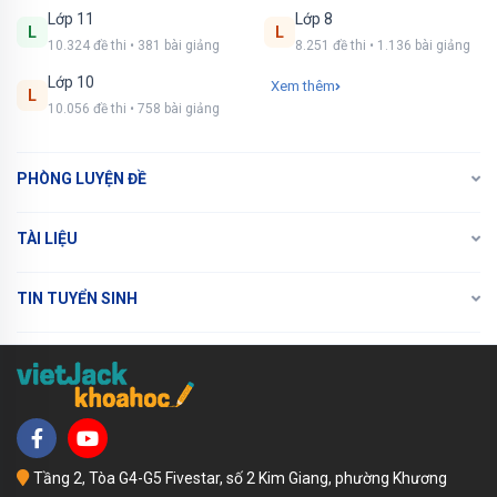
Lớp 11
Lớp 8
L
L
10.324 đề thi • 381 bài giảng
8.251 đề thi • 1.136 bài giảng
Lớp 10
Xem thêm
L
10.056 đề thi • 758 bài giảng
PHÒNG LUYỆN ĐỀ
TÀI LIỆU
TIN TUYỂN SINH
Tầng 2, Tòa G4-G5 Fivestar, số 2 Kim Giang, phường Khương