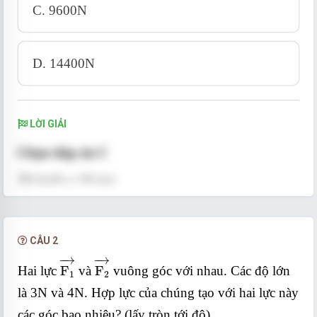
C. 9600N
D. 14400N
LỜI GIẢI
Chọn đáp án C
36 km/h = 10 m/s.
Một phần trọng lực đóng vai trò là lực hướng tâm.
Tại điểm cao nhất áp lực ô tô lên mặt đường là
:
CÂU 2
F
1
→
F
2
→
−
→
−
→
N = P - F
Hai lực
F
và
F
vuông góc với nhau. Các độ lớn
ht
1
2
là 3N và 4N. Hợp lực của chúng tạo với hai lực này
các góc bao nhiêu? (lấy tròn tới độ)