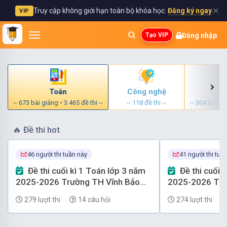
✕
Truy cập không giới hạn toàn bộ khóa học.
Đăng ký ngay
VIP
Đăng nhập
Tạo VIP
Toán
Công nghệ
Ti
-- 673 bài giảng • 3.465 đề thi --
-- 118 đề thi --
-- 304 bài giả
🔥
Đề thi hot
46 người thi tuần này
41 người thi tuầ
Đề thi cuối kì 1 Toán lớp 3 năm
Đề thi cuối kì 1 Toán lớp 3 năm
2025-2026 Trường TH Vĩnh Bảo
2025-2026 Trư
(Hải Phòng) có đáp án
(Phú Thọ) có đ
279 lượt thi
14 câu hỏi
274 lượt thi