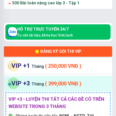
500 Bài toán nâng cao lớp 3 - Tập 1
HỖ TRỢ TRỰC TUYẾN 24/7
Tư vấn tài liệu, khóa học VietJack
ĐĂNG KÝ GÓI THI VIP
VIP +1
( 250,000 VNĐ )
Tháng
VIP +3
( 399,000 VNĐ )
Tháng
VIP +3 - LUYỆN THI TẤT CẢ CÁC ĐỀ CÓ TRÊN
WEBSITE TRONG 3 THÁNG
Phòng luyện thi cấp tốc:
ĐGNL - ĐGTD, Tốt