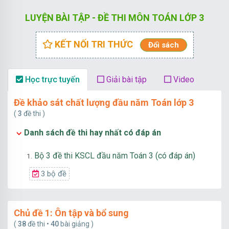
LUYỆN BÀI TẬP - ĐỀ THI MÔN TOÁN LỚP 3
KẾT NỐI TRI THỨC
Đổi sách
Học trực tuyến
Giải bài tập
Video
Đề khảo sát chất lượng đầu năm Toán lớp 3
(
3
đề thi )
Danh sách đề thi hay nhất có đáp án
Bộ 3 đề thi KSCL đầu năm Toán 3 (có đáp án)
1.
3 bộ đề
Chủ đề 1: Ôn tập và bổ sung
(
38
đề thi •
40
bài giảng )