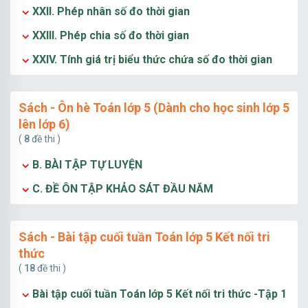
XXII. Phép nhân số đo thời gian
XXIII. Phép chia số đo thời gian
XXIV. Tính giá trị biểu thức chứa số đo thời gian
Sách - Ôn hè Toán lớp 5 (Dành cho học sinh lớp 5
lên lớp 6)
(
8
đề thi )
B. BÀI TẬP TỰ LUYỆN
C. ĐỀ ÔN TẬP KHẢO SÁT ĐẦU NĂM
Sách - Bài tập cuối tuần Toán lớp 5 Kết nối tri
thức
(
18
đề thi )
Bài tập cuối tuần Toán lớp 5 Kết nối tri thức -Tập 1