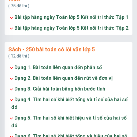
(
75
đề thi )
Bài tập hàng ngày Toán lớp 5 Kết nối tri thức Tập 1
Bài tập hàng ngày Toán lớp 5 Kết nối tri thức Tập 2
Sách - 250 bài toán có lời văn lớp 5
(
12
đề thi )
Dạng 1. Bài toán liên quan đến phân số
Dạng 2. Bài toán liên quan đến rút về đơn vị
Dạng 3. Giải bài toán bằng bốn bước tính
Dạng 4. Tìm hai số khi biết tổng và tỉ số của hai số
đó
Dạng 5. Tìm hai số khi biết hiệu và tỉ số của hai số
đó
Dạng 6. Tìm hai số khi biết tổng và hiệu của hai số