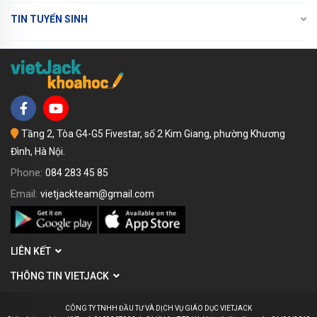
TIN TUYỂN SINH
Tầng 2, Tòa G4-G5 Fivestar, số 2 Kim Giang, phường Khương
Đình, Hà Nội.
Phone:
084 283 45 85
Email:
vietjackteam@gmail.com
LIÊN KẾT
THÔNG TIN VIETJACK
CÔNG TY TNHH ĐẦU TƯ VÀ DỊCH VỤ GIÁO DỤC VIETJACK