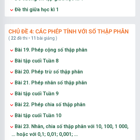
Đề thi giữa học kì 1
CHỦ ĐỀ 4: CÁC PHÉP TÍNH VỚI SỐ THẬP PHÂN
(
22
đề thi •
11
bài giảng )
Bài 19. Phép cộng số thập phân
Bài tập cuối Tuần 8
Bài 20. Phép trừ số thập phân
Bài 21. Phép nhân số thập phân
Bài tập cuối Tuần 9
Bài 22. Phép chia số thập phân
Bài tập cuối Tuần 10
Bài 23. Nhân, chia số thập phân với 10, 100, 1 000,
... hoặc với 0,1; 0,01; 0,001; ...