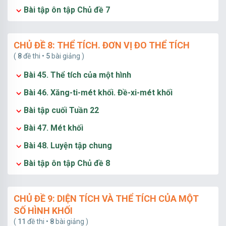
Bài tập ôn tập Chủ đề 7
CHỦ ĐỀ 8: THỂ TÍCH. ĐƠN VỊ ĐO THỂ TÍCH
(
8
đề thi •
5
bài giảng )
Bài 45. Thể tích của một hình
Bài 46. Xăng-ti-mét khối. Đề-xi-mét khối
Bài tập cuối Tuần 22
Bài 47. Mét khối
Bài 48. Luyện tập chung
Bài tập ôn tập Chủ đề 8
CHỦ ĐỀ 9: DIỆN TÍCH VÀ THỂ TÍCH CỦA MỘT
SỐ HÌNH KHỐI
(
11
đề thi •
8
bài giảng )