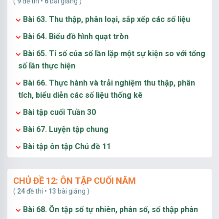
(
9
đề thi •
6
bài giảng )
Bài 63. Thu thập, phân loại, sắp xếp các số liệu
Bài 64. Biểu đồ hình quạt tròn
Bài 65. Tỉ số của số lần lặp một sự kiện so với tổng
số lần thực hiện
Bài 66. Thực hành và trải nghiệm thu thập, phân
tích, biểu diễn các số liệu thống kê
Bài tập cuối Tuần 30
Bài 67. Luyện tập chung
Bài tập ôn tập Chủ đề 11
CHỦ ĐỀ 12: ÔN TẬP CUỐI NĂM
(
24
đề thi •
13
bài giảng )
Bài 68. Ôn tập số tự nhiên, phân số, số thập phân