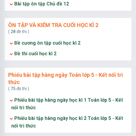
Bài tập ôn tập Chủ đề 12
ÔN TẬP VÀ KIỂM TRA CUỐI HỌC KÌ 2
(
28
đề thi )
Đề cương ôn tập cuối học kì 2
Đề thi cuối học kì 2
Phiếu bài tập hàng ngày Toán lớp 5 - Kết nối tri
thức
(
75
đề thi )
Phiếu bài tập hàng ngày học kì 1 Toán lớp 5 - Kết
nối tri thức
Phiếu bài tập hàng ngày học kì 2 Toán lớp 5 - Kết
nối tri thức