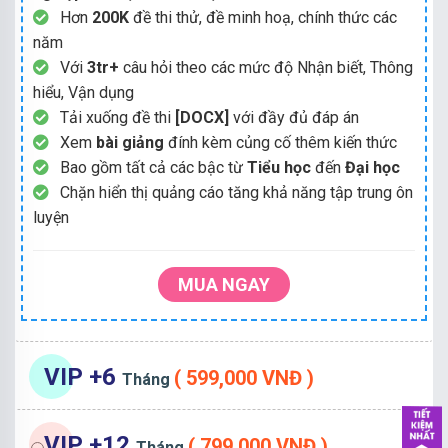
Hơn
200K
đề thi thử, đề minh hoạ, chính thức các
năm
Với
3tr+
câu hỏi theo các mức độ Nhận biết, Thông
hiểu, Vận dụng
Tải xuống đề thi
[DOCX]
với đầy đủ đáp án
Xem
bài giảng
đính kèm củng cố thêm kiến thức
Bao gồm tất cả các bậc từ
Tiểu học
đến
Đại học
Chặn hiển thị quảng cáo tăng khả năng tập trung ôn
luyện
MUA NGAY
VIP +6
( 599,000 VNĐ )
Tháng
VIP +12
( 799,000 VNĐ )
Tháng