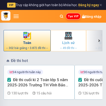
✕
Truy cập không giới hạn toàn bộ khóa học.
Đăng ký ngay
VIP
Đăng nhập
Tạo VIP
Toán
Lịch sử
Địa 
-- 302 bài giảng • 3.872 đề thi --
-- 49 đề thi --
-- 24 đề 
🔥
Đề thi hot
34 người thi tuần này
30 người thi tuầ
Đề thi cuối kì 2 Toán lớp 5 năm
Đề thi cuối kì 2 Toán lớp 5 năm
2025-2026 Trường TH Vĩnh Bảo
2025-2026 Tr
(Hải Phòng) có đáp án
(Hải Phòng) có
130 lượt thi
15 câu hỏi
126 lượt thi