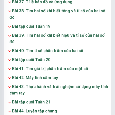
Bài 37. Tỉ lệ bản đồ và ứng dụng
Bài 38. Tìm hai số khi biết tổng và tỉ số của hai số
đó
Bài tập cuối Tuần 19
Bài 39. Tìm hai số khi biết hiệu và tỉ số của hai số
đó
Bài 40. Tìm tỉ số phần trăm của hai số
Bài tập cuối Tuần 20
Bài 41. Tìm giá trị phần trăm của một số
Bài 42. Máy tính cầm tay
Bài 43. Thực hành và trải nghiệm sử dụng máy tính
cầm tay
Bài tập cuối Tuần 21
Bài 44. Luyện tập chung