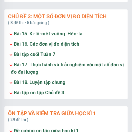
CHỦ ĐỀ 3: MỘT SỐ ĐƠN VỊ ĐO DIỆN TÍCH
(
8
đề thi •
5
bài giảng )
Bài 15. Ki-lô-mét vuông. Héc-ta
Bài 16. Các đơn vị đo diện tích
Bài tập cuối Tuần 7
Bài 17. Thực hành và trải nghiệm với một số đơn vị
đo đại lượng
Bài 18. Luyện tập chung
Bài tập ôn tập Chủ đề 3
ÔN TẬP VÀ KIỂM TRA GIỮA HỌC KÌ 1
(
29
đề thi )
Đề cương ôn tập giữa học kì 1