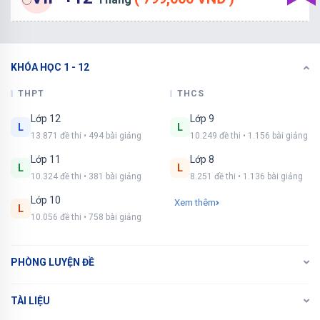
KHÓA HỌC 1 - 12
THPT
THCS
Lớp 12
Lớp 9
L
L
13.871 đề thi • 494 bài giảng
10.249 đề thi • 1.156 bài giảng
Lớp 11
Lớp 8
L
L
10.324 đề thi • 381 bài giảng
8.251 đề thi • 1.136 bài giảng
Lớp 10
Xem thêm
L
10.056 đề thi • 758 bài giảng
PHÒNG LUYỆN ĐỀ
TÀI LIỆU