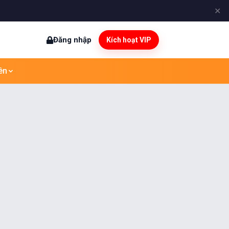
✕
Đăng nhập
Kích hoạt VIP
ên