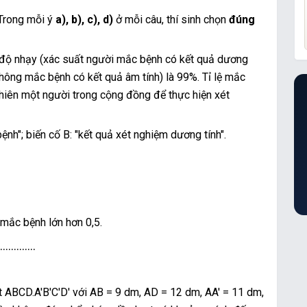
. Trong mỗi ý
a), b), c), d)
ở mỗi câu, thí sinh chọn
đúng
độ nhạy (xác suất người mắc bệnh có kết quả dương
không mắc bệnh có kết quả âm tính) là 99%. Tỉ lệ mắc
hiên một người trong cộng đồng để thực hiện xét
nh"; biến cố B: "kết quả xét nghiệm dương tính".
 mắc bệnh lớn hơn 0,5.
.............
t ABCD.A'B'C'D' với AB = 9 dm, AD = 12 dm, AA' = 11 dm,