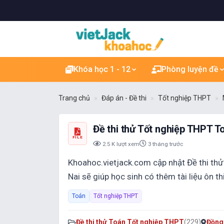
Khóa học 1 - 12
Phòng luyện đề
Trang chủ
Đáp án - Đề thi
Tốt nghiệp THPT
Đề thi thử Tốt nghiệp THPT T
FILE
2.5 K lượt xem
3 tháng trước
Khoahoc.vietjack.com cập nhật Đề thi th
Nai sẽ giúp học sinh có thêm tài liệu ôn 
Toán
Tốt nghiệp THPT
Đề thi thử Toán Tốt nghiệp THPT
(229)
Đồng