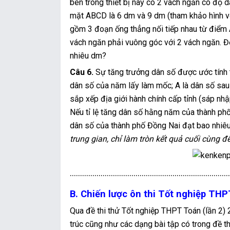
bên trong thiết bị này có 2 vách ngăn có độ 
mặt ABCD là 6 dm và 9 dm (tham khảo hình vẽ 
gồm 3 đoạn ống thẳng nối tiếp nhau từ điểm A
vách ngăn phải vuông góc với 2 vách ngăn. Độ
nhiêu dm?
Câu 6.
Sự tăng trưởng dân số được ước tính t
dân số của năm lấy làm mốc; A là dân số sau t
sắp xếp địa giới hành chính cấp tỉnh (sáp nhậ
Nếu tỉ lệ tăng dân số hằng năm của thành ph
dân số của thành phố Đồng Nai đạt bao nhiêu
trung gian, chỉ làm tròn kết quả cuối cùng 
..............................................................................
B. Chiến lược ôn thi Tốt nghiệp TH
Qua đề thi thử Tốt nghiệp THPT Toán (lần 2
trúc cũng như các dạng bài tập có trong đề th