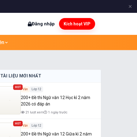
✕
Đăng nhập
Kích hoạt VIP
ên
TÀI LIỆU MỚI NHẤT
HOT
Văn
Lớp 12
200+ Đề thi Ngữ văn 12 Học kì 2 năm
2026 có đáp án
21 lượt xem
1 ngày trước
HOT
Văn
Lớp 12
200+ Đề thi Ngữ văn 12 Giữa kì 2 năm