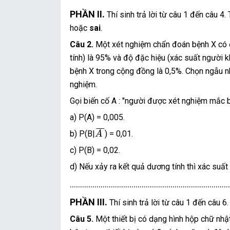
PHẦN II.
Thí sinh trả lời từ câu 1 đến câu 4
hoặc
sai
.
Câu 2.
Một xét nghiệm chẩn đoán bệnh X có 
tính) là 95% và độ đặc hiệu (xác suất người 
bệnh X trong cộng đồng là 0,5%. Chọn ngẫu n
nghiệm.
Gọi biến cố A : "người được xét nghiệm mắc bệ
a) P(A) = 0,005.
A
¯
¯
¯
¯
b) P(B|
) = 0,01.
A
c) P(B) = 0,02.
d) Nếu xảy ra kết quả dương tính thì xác suất
..............................................................................
PHẦN III.
Thí sinh trả lời từ câu 1 đến câu 6.
Câu 5.
Một thiết bị có dạng hình hộp chữ nhậ