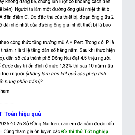
dày không đáng kể, chúng lần lượt có khoảng cách đến
bên). Người ta làm một đường ống giải nhiệt thiết bị,
 đến điểm C'. Do đặc thù của thiết bị, đoạn ống giữa 2
 dài nhỏ nhất của đường ống giải nhiệt thiết bị là bao
heo công thức tăng trưởng mũ A = Pert. Trong đó: P là
 năm; r là tỉ lệ tăng dân số hằng năm. Sau khi thực hiện
p), dân số của thành phố Đồng Nai đạt 4,5 triệu người.
ố được duy trì ổn định ở mức 1,32% thì sau 10 năm nữa
 triệu người
(không làm tròn kết quả các phép tính
đến hàng phần trăm)
?
.............
PT Toán hiệu quả
) 2025-2026 Sở Đồng Nai trên, các em đã nắm được cấu
i. Cùng tham gia ôn luyện các
Đề thi thử Tốt nghiệp