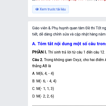
Xem trước tài liệu
Giáo viên & Phụ huynh quan tâm Đề thi Tốt n
tiết, dễ dàng chỉnh sửa và cập nhật hàng nă
A. Tóm tắt nội dung một số câu tro
PHẦN I.
Thí sinh trả lời từ câu 1 đến câu 12
Câu 2.
Trong không gian Oxyz, cho hai điểm A(
thẳng AB là
A. M(6; 4; - 4)
B. M(- 6; - 4; 4)
C. M(- 1; 1; 3)
D. M(- 2; 2; 6)
..............................................................................