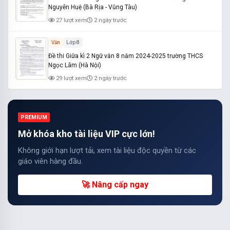
Nguyễn Huệ (Bà Rịa - Vũng Tàu)
27 lượt xem
2 ngày trước
Văn
Lớp 8
Đề thi Giữa kì 2 Ngữ văn 8 năm 2024-2025 trường THCS
Ngọc Lâm (Hà Nội)
29 lượt xem
2 ngày trước
PREMIUM
Mở khóa kho tài liệu VIP cực lớn!
Không giới hạn lượt tải, xem tài liệu độc quyền từ các
giáo viên hàng đầu.
🚀 Nâng cấp ngay