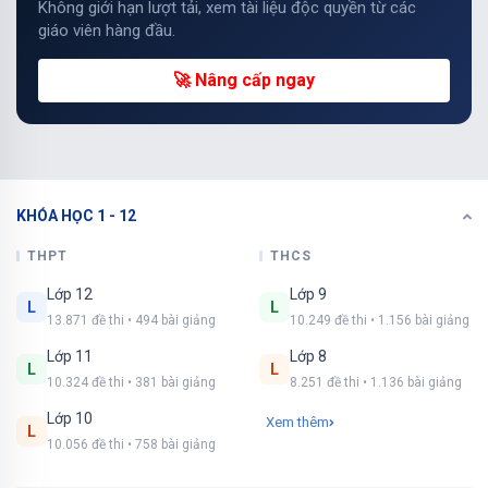
Không giới hạn lượt tải, xem tài liệu độc quyền từ các
giáo viên hàng đầu.
🚀 Nâng cấp ngay
KHÓA HỌC 1 - 12
THPT
THCS
Lớp 12
Lớp 9
L
L
13.871 đề thi • 494 bài giảng
10.249 đề thi • 1.156 bài giảng
Lớp 11
Lớp 8
L
L
10.324 đề thi • 381 bài giảng
8.251 đề thi • 1.136 bài giảng
Lớp 10
Xem thêm
L
10.056 đề thi • 758 bài giảng