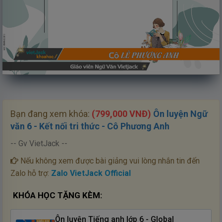
Loaded
:
Unmute
95.09%
Bạn đang xem khóa:
(799,000 VNĐ)
Ôn luyện Ngữ
văn 6 - Kết nối tri thức - Cô Phương Anh
-- Gv VietJack --
Nếu không xem được bài giảng vui lòng nhắn tin đến
Zalo hỗ trợ:
Zalo VietJack Official
KHÓA HỌC TẶNG KÈM:
Ôn luyện Tiếng anh lớp 6 - Global