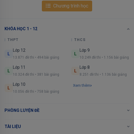
Chương trình học
KHÓA HỌC 1 - 12
THPT
THCS
Lớp 12
Lớp 9
L
L
13.871 đề thi • 494 bài giảng
10.249 đề thi • 1.156 bài giảng
Lớp 11
Lớp 8
L
L
10.324 đề thi • 381 bài giảng
8.251 đề thi • 1.136 bài giảng
Lớp 10
Xem thêm
L
10.056 đề thi • 758 bài giảng
PHÒNG LUYỆN ĐỀ
TÀI LIỆU