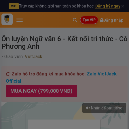
✕
Truy cập không giới hạn toàn bộ khóa học.
Đăng ký ngay
VIP
Đăng nhập
Tạo VIP
Ôn luyện Ngữ văn 6 - Kết nối tri thức - Cô
Phương Anh
- Giáo viên:
VietJack
Zalo hỗ trợ đăng ký mua khóa học:
Zalo VietJack
Official
MUA NGAY (799,000 VNĐ)
Nhấn để bật tiếng