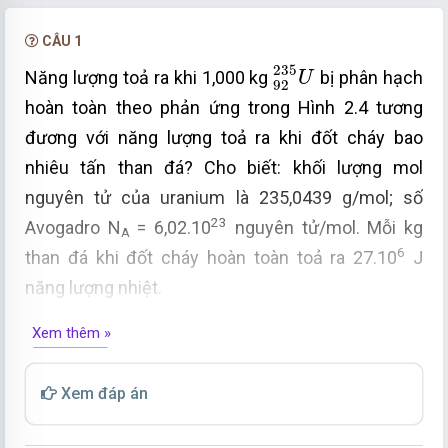
CÂU 1
92
235
U
235
Năng lượng toả ra khi 1,000 kg
bị phân hạch
U
92
hoàn toàn theo phản ứng trong Hình 2.4 tương
đương với năng lượng toả ra khi đốt cháy bao
nhiêu tấn than đá? Cho biết: khối lượng mol
nguyên tử của uranium là 235,0439 g/mol; số
23
Avogadro N
= 6,02.10
nguyên tử/mol. Mỗi kg
A
6
than đá khi đốt cháy hoàn toàn toả ra 27.10
J
năng lượng nhiệt.
Xem thêm »
Xem đáp án