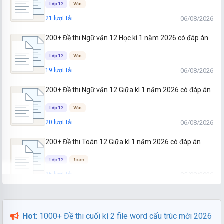
Lớp 12
Văn
28 câu
1.6 K lượt thi
Vĩnh Long
06/08/2026
21 lượt tải
01/06/2026
Thi ngay →
200+ Đề thi Ngữ văn 12 Học kì 1 năm 2026 có đáp án
Lớp 12
Văn
06/08/2026
19 lượt tải
200+ Đề thi Ngữ văn 12 Giữa kì 1 năm 2026 có đáp án
Lớp 12
Văn
06/08/2026
20 lượt tải
200+ Đề thi Toán 12 Giữa kì 1 năm 2026 có đáp án
Lớp 12
Toán
05/08/2026
35 lượt tải
200+ Đề thi Toán 12 Học kì 1 năm 2026 có đáp án
Lớp 12
Toán
Hot
: 1000+ Đề thi cuối kì 2 file word cấu trúc mới 2026