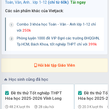
05/08/2026
102 lượt tải
Toán, Văn, Anh... lớp 1-12
(chỉ từ 60k)
.
Tải ngay
Các sản phẩm khác của Vietjack:
Đề Khảo sát đầu năm Sinh học 12 năm 2025-2026
trường THPT Thuận Thành số 1 (Bắc Ninh)
Combo 3 khóa học Toán - Văn - Anh lớp 1-12 chỉ
Lớp 12
Sinh học
với
250k
02/08/2026
253 lượt tải
Phòng luyện 1000 đề VIP Đgnl các trường ĐHQGHN,
Đề Khảo sát đầu năm Hóa học 12 năm 2025-2026
Tp.HCM, Bách Khoa, tốt nghiệp THPT chỉ với
399k
trường THPT Thuận Thành 1 (Bắc Ninh)
Lớp 12
Hóa học
01/08/2026
325 lượt tải
Hỏi bài tập Giáo Viên
🔥
Học sinh cũng đã học
Đề thi thử Tốt nghiệp THPT
Đề thi thử Tốt nghiệp THPT
Hóa học 2025-2026 Vĩnh Long
Hóa học 2025-2
48.2 K lượt thi
28 câu hỏi
20.3 K lượt thi