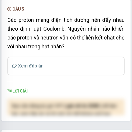
CÂU 5
Các proton mang điện tích dương nên đẩy nhau
theo định luật Coulomb. Nguyên nhân nào khiến
các proton và neutron vẫn có thể liên kết chặt chẽ
với nhau trong hạt nhân?
Xem đáp án
LỜI GIẢI
Bạn cần đăng ký gói VIP
( giá chỉ từ 250K )
để làm
bài, xem đáp án và lời giải chi tiết không giới hạn.
NÂNG CẤP VIP