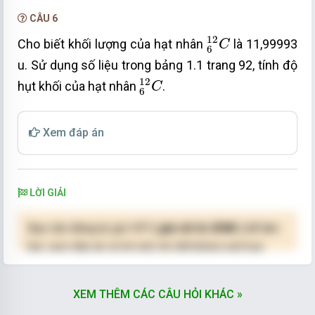
CÂU 6
6
12
C
12
Cho biết khối lượng của hạt nhân
là 11,99993
C
6
u. Sử dụng số liệu trong bảng 1.1 trang 92, tính độ
6
12
C
12
hụt khối của hạt nhân
.
C
6
Xem đáp án
LỜI GIẢI
Bạn cần đăng ký gói VIP
( giá chỉ từ 250K )
để làm
bài, xem đáp án và lời giải chi tiết không giới hạn.
NÂNG CẤP VIP
XEM THÊM CÁC CÂU HỎI KHÁC »