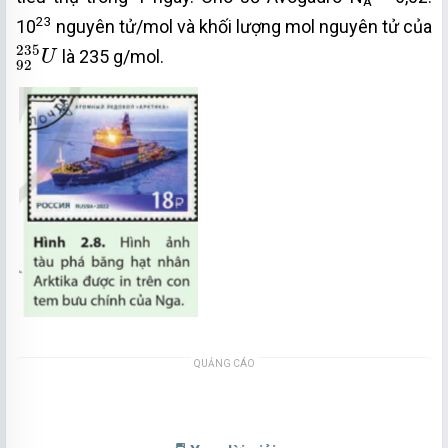
A
23
10
nguyên tử/mol và khối lượng mol nguyên tử của
92
235
U
235
là 235 g/mol.
U
92
QUẢNG CÁO