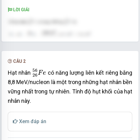
LỜI GIẢI
CÂU 2
26
56
F
e
56
Hạt nhân
có năng lượng liên kết riêng bằng
F
e
26
8,8 MeV/nucleon là một trong những hạt nhân bền
vững nhất trong tự nhiên. Tính độ hụt khối của hạt
nhân này.
Xem đáp án