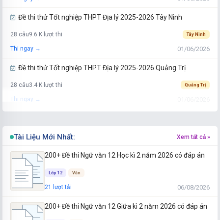
Đề thi thử Tốt nghiệp THPT Địa lý 2025-2026 Tây Ninh
28 câu
9.6 K lượt thi
Tây Ninh
01/06/2026
Thi ngay →
Đề thi thử Tốt nghiệp THPT Địa lý 2025-2026 Quảng Trị
28 câu
3.4 K lượt thi
Quảng Trị
01/06/2026
Thi ngay →
Đề thi thử Tốt nghiệp THPT Địa lý 2025-2026 Gia Lai
28 câu
5.4 K lượt thi
Tài Liệu Mới Nhất:
Gia Lai
Xem tất cả »
01/06/2026
Thi ngay →
200+ Đề thi Ngữ văn 12 Học kì 2 năm 2026 có đáp án
Đề thi thử Tốt nghiệp THPT Địa lý 2025-2026 Đắk Lắk
Lớp 12
Văn
28 câu
5 K lượt thi
06/08/2026
21 lượt tải
Đắk Lắk
01/06/2026
Thi ngay →
200+ Đề thi Ngữ văn 12 Giữa kì 2 năm 2026 có đáp án
Đề thi thử Tốt nghiệp THPT Địa lý 2025-2026 Vĩnh Long