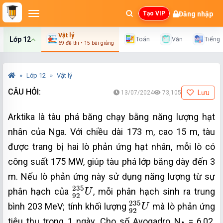
Đăng nhập
Tạo VIP
Vật lý
Lớp 12
Toán
Văn
Tiếng
69 đề thi • 15 bài giảng
Lớp 12
Vật lý
CÂU HỎI:
Lưu
13/07/2024
73,105
Arktika là tàu phá băng chạy bằng năng lượng hạt
nhân của Nga. Với chiều dài 173 m, cao 15 m, tàu
được trang bị hai lò phản ứng hạt nhân, mỗi lò có
công suất 175 MW, giúp tàu phá lớp băng dày đến 3
m. Nếu lò phản ứng này sử dụng năng lượng từ sự
92
235
U
235
phân hạch của
, mỗi phân hạch sinh ra trung
U
92
92
235
U
235
bình 203 MeV; tính khối lượng
mà lò phản ứng
U
92
tiêu thụ trong 1 ngày. Cho số Avogadro N
= 6,02.