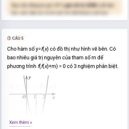
Bạn cần đăng ký gói VIP
( giá chỉ từ 250K )
để làm
bài, xem đáp án và lời giải chi tiết không giới hạn.
NÂNG CẤP VIP
CÂU 5
Cho hàm số y=
f
(
x
) có đồ thị như hình vẽ bên. Có
bao nhiêu giá trị nguyên của tham số m để
phương trình
f
(
f
(
x
)+m) = 0 có 3 nghiệm phân biệt.
Xem thêm »