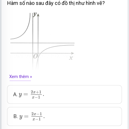
Hàm số nào sau đây có đồ thị như hình vẽ?
Xem thêm »
y
=
2
x
+
1
x
−
1
.
2
+
1
x
=
.
A.
y
−
1
x
y
=
2
x
−
1
x
−
1
.
2
−
1
x
=
.
B.
y
−
1
x