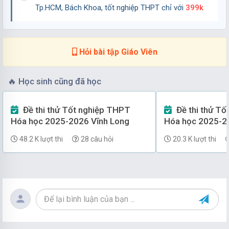
Đề chính thức Công nghệ Công nghiệp năm 2025 Tốt
Tp.HCM, Bách Khoa, tốt nghiệp THPT chỉ với
399k
nghiệp THPT (Mã đề 0642) (Có đáp án)
Tốt nghiệp THPT
Công nghệ
31/07/2026
87 lượt tải
Hỏi bài tập Giáo Viên
Đề chính thức Công nghệ Công nghiệp năm 2025 Tốt
🔥
Học sinh cũng đã học
nghiệp THPT (Mã đề 0641) (Có đáp án)
Tốt nghiệp THPT
Công nghệ
Đề thi thử Tốt nghiệp THPT
Đề thi thử Tốt nghiệp THPT
31/07/2026
75 lượt tải
Hóa học 2025-2026 Vĩnh Long
Hóa học 2025-2
48.2 K lượt thi
28 câu hỏi
20.3 K lượt thi