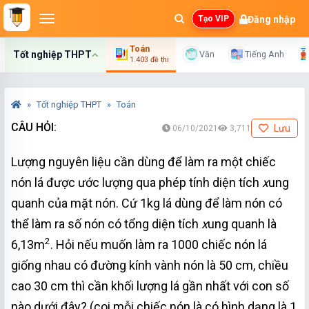
Đăng nhập
Tạo VIP
Toán
Tốt nghiệp THPT
Văn
Tiếng Anh
1.403 đề thi
Tốt nghiệp THPT
Toán
CÂU HỎI:
Lưu
06/10/2021
3,711
Lượng nguyên liệu cần dùng để làm ra một chiếc
nón lá được ước lượng qua phép tính diện tích
x
ung
quanh của mặt nón. Cứ 1kg lá dùng để làm nón có
thể làm ra số nón có tổng diện tích
x
ung quanh là
2
6,13m
. Hỏi nếu muốn làm ra 1000 chiếc nón lá
giống nhau có đường kính vành nón là 50 cm, chiều
cao 30 cm thì cần khối lượng lá gần nhất với con số
nào dưới đây? (coi mỗi chiếc nón là có hình dạng là 1