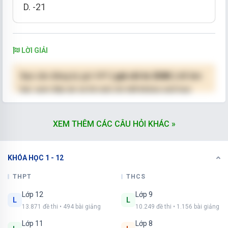
D. -21
LỜI GIẢI
Bạn cần đăng ký gói VIP
( giá chỉ từ 250K )
để làm
bài, xem đáp án và lời giải chi tiết không giới hạn.
NÂNG CẤP VIP
XEM THÊM CÁC CÂU HỎI KHÁC »
KHÓA HỌC 1 - 12
THPT
THCS
Lớp 12
Lớp 9
L
L
13.871 đề thi • 494 bài giảng
10.249 đề thi • 1.156 bài giảng
Lớp 11
Lớp 8