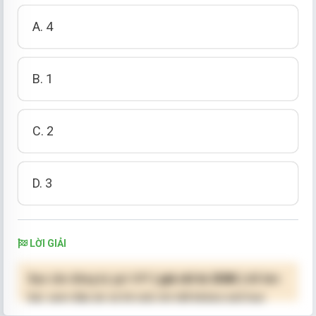
A. 4
B. 1
C. 2
D. 3
LỜI GIẢI
Bạn cần đăng ký gói VIP
( giá chỉ từ 250K )
để làm
bài, xem đáp án và lời giải chi tiết không giới hạn.