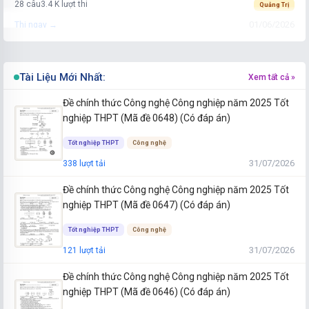
28 câu
3.4 K lượt thi
Quảng Trị
01/06/2026
Thi ngay →
Đề thi thử Tốt nghiệp THPT Địa lý 2025-2026 Gia Lai
28 câu
5.4 K lượt thi
Tài Liệu Mới Nhất:
Gia Lai
Xem tất cả »
01/06/2026
Thi ngay →
Đề chính thức Công nghệ Công nghiệp năm 2025 Tốt
nghiệp THPT (Mã đề 0648) (Có đáp án)
Đề thi thử Tốt nghiệp THPT Địa lý 2025-2026 Đắk Lắk
Tốt nghiệp THPT
Công nghệ
28 câu
5 K lượt thi
Đắk Lắk
31/07/2026
338 lượt tải
01/06/2026
Thi ngay →
Đề chính thức Công nghệ Công nghiệp năm 2025 Tốt
Đề thi thử Tốt nghiệp THPT Địa lý 2025-2026 Vĩnh Long
nghiệp THPT (Mã đề 0647) (Có đáp án)
28 câu
1.6 K lượt thi
Vĩnh Long
Tốt nghiệp THPT
Công nghệ
01/06/2026
Thi ngay →
31/07/2026
121 lượt tải
Đề chính thức Công nghệ Công nghiệp năm 2025 Tốt
nghiệp THPT (Mã đề 0646) (Có đáp án)