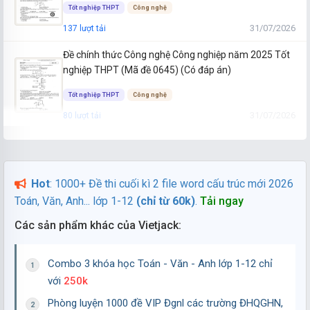
Tốt nghiệp THPT
Công nghệ
31/07/2026
137 lượt tải
Đề chính thức Công nghệ Công nghiệp năm 2025 Tốt
nghiệp THPT (Mã đề 0645) (Có đáp án)
Tốt nghiệp THPT
Công nghệ
31/07/2026
80 lượt tải
Đề chính thức Công nghệ Công nghiệp năm 2025 Tốt
nghiệp THPT (Mã đề 0644) (Có đáp án)
Hot
: 1000+ Đề thi cuối kì 2 file word cấu trúc mới 2026
Tốt nghiệp THPT
Công nghệ
Toán, Văn, Anh... lớp 1-12
(chỉ từ 60k)
.
Tải ngay
31/07/2026
77 lượt tải
Các sản phẩm khác của Vietjack:
Đề chính thức Công nghệ Công nghiệp năm 2025 Tốt
nghiệp THPT (Mã đề 0643) (Có đáp án)
Combo 3 khóa học Toán - Văn - Anh lớp 1-12 chỉ
Tốt nghiệp THPT
Công nghệ
với
250k
31/07/2026
76 lượt tải
Phòng luyện 1000 đề VIP Đgnl các trường ĐHQGHN,