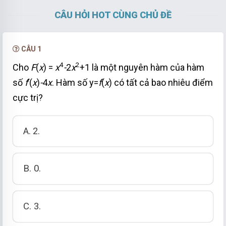
CÂU HỎI HOT CÙNG CHỦ ĐỀ
CÂU 1
4
2
Cho
F
(
x
) =
x
-
2
x
+1 là một nguyên hàm của hàm
số
f
’(
x
)
-
4
x
. Hàm số y=
f
(
x
) có tất cả bao nhiêu điểm
cực trị?
A. 2.
B. 0.
C. 3.