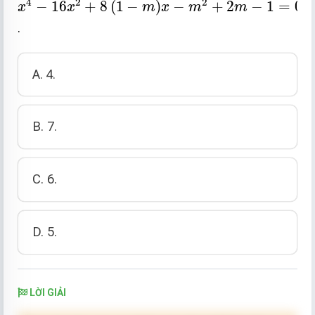
4
2
2
−
16
+
8
(
1
−
)
−
+
2
−
1
=
0
x
x
m
x
m
m
.
A. 4.
B. 7.
C. 6.
D. 5.
LỜI GIẢI