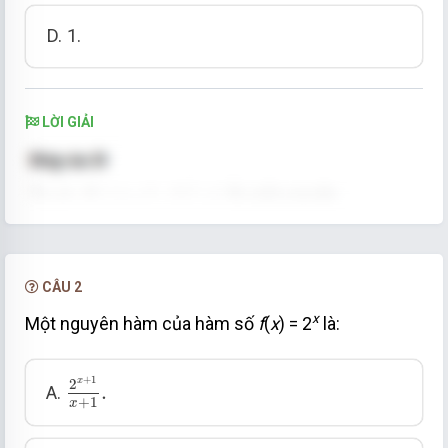
D. 1.
LỜI GIẢI
CÂU 2
x
Một nguyên hàm của hàm số
f
(
x
) = 2
là:
2
x
+
1
x
+
1
.
+
1
x
2
.
A.
+
1
x