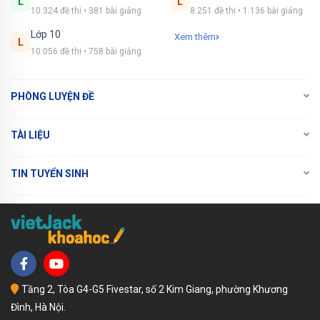
L
L
10.324 đề thi • 381 bài giảng
8.251 đề thi • 1.136 bài giảng
Lớp 10
Xem thêm
L
10.056 đề thi • 758 bài giảng
PHÒNG LUYỆN ĐỀ
TÀI LIỆU
TIN TUYỂN SINH
Tầng 2, Tòa G4-G5 Fivestar, số 2 Kim Giang, phường Khương
Đình, Hà Nội.