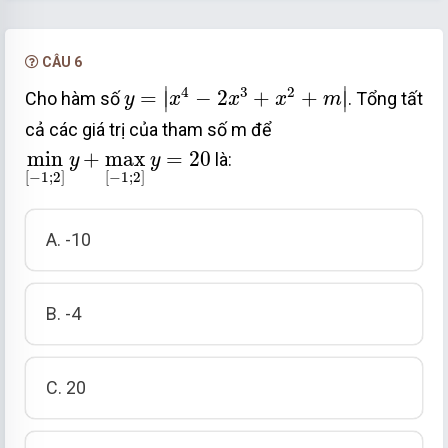
NÂNG CẤP VIP
CÂU 6
y
=
x
4
−
2
x
3
+
x
2
+
m
4
3
2
∣
∣
=
−
2
+
+
∣
∣
Cho hàm số
. Tổng tất
y
x
x
x
m
cả các giá trị của tham số m để
min
−
1
;
2
y
+
max
−
1
;
2
y
=
20
min
+
max
=
20
là:
y
y
[
−
1
;
2
]
[
−
1
;
2
]
A. -10
B. -4
C. 20