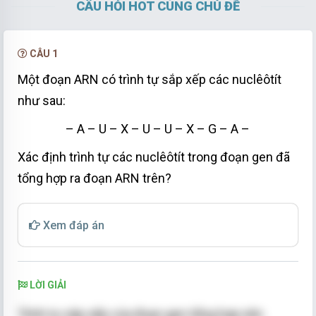
CÂU HỎI HOT CÙNG CHỦ ĐỀ
CÂU 1
Một đoạn ARN có trình tự sắp xếp các nuclêôtít
như sau:
– A – U – X – U – U – X – G – A –
Xác định trình tự các nuclêôtít trong đoạn gen đã
tổng hợp ra đoạn ARN trên?
Xem đáp án
LỜI GIẢI
Trình tự sắp xếp của đoạn gen tổng hợp nên