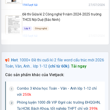
27/07/2026
194 lượt tải
Đề thi Giữa kì 2 Công nghệ 9 năm 2024-2025 trường
THCS Nội Duệ (Bắc Ninh)
Lớp 9
Công nghệ
27/07/2026
153 lượt tải
Đề thi Giữa kì 2 Công nghệ 9 năm 2024-2025 trường
THCS Nguyễn Trãi (Quảng Nam)
Hot
: 1000+ Đề thi cuối kì 2 file word cấu trúc mới 2026
Lớp 9
Công nghệ
Toán, Văn, Anh... lớp 1-12
(chỉ từ 60k)
.
Tải ngay
27/07/2026
146 lượt tải
Các sản phẩm khác của Vietjack:
Đề thi Giữa kì 2 Công nghệ 9 năm 2024-2025 trường
THCS Nguyễn Huệ (Bà Rịa Vũng Tàu)
Combo 3 khóa học Toán - Văn - Anh lớp 1-12 chỉ
Lớp 9
Công nghệ
với
250k
27/07/2026
96 lượt tải
Phòng luyện 1000 đề VIP Đgnl các trường ĐHQGHN,
Đề thi Giữa kì 2 Công nghệ 9 năm 2024-2025 trường
Tp.HCM, Bách Khoa, tốt nghiệp THPT chỉ với
399k