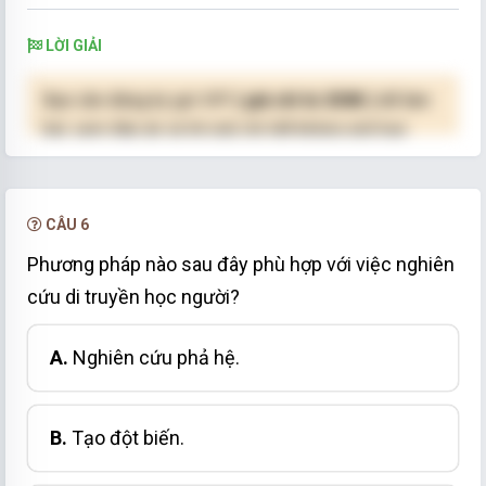
LỜI GIẢI
Bạn cần đăng ký gói VIP
( giá chỉ từ 250K )
để làm
bài, xem đáp án và lời giải chi tiết không giới hạn.
NÂNG CẤP VIP
CÂU 6
Phương pháp nào sau đây phù hợp với việc nghiên
cứu di truyền học người?
A.
Nghiên cứu phả hệ.
B.
Tạo đột biến.