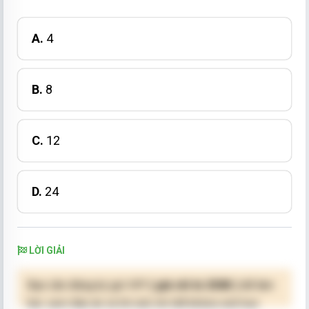
A.
4
B.
8
C.
12
D.
24
LỜI GIẢI
Bạn cần đăng ký gói VIP
( giá chỉ từ 250K )
để làm
bài, xem đáp án và lời giải chi tiết không giới hạn.