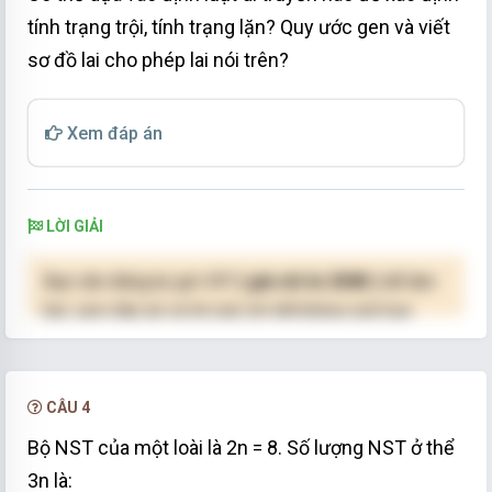
tính trạng trội, tính trạng lặn? Quy ước gen và viết
sơ đồ lai cho phép lai nói trên?
Xem đáp án
LỜI GIẢI
Bạn cần đăng ký gói VIP
( giá chỉ từ 250K )
để làm
bài, xem đáp án và lời giải chi tiết không giới hạn.
NÂNG CẤP VIP
CÂU 4
Bộ NST của một loài là 2n = 8. Số lượng NST ở thể
3n là: