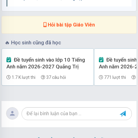
THCS Ngọc Lâm (Hà Nội)
Lớp 9
Công nghệ
27/07/2026
100 lượt tải
Hỏi bài tập Giáo Viên
Đề thi Giữa kì 2 Công nghệ 9 năm 2025-2026 trường
🔥
Học sinh cũng đã học
THCS Quế Thuận (Đà Nẵng)
Lớp 9
Công nghệ
Đề tuyển sinh vào lớp 10 Tiếng
Đề tuyển sinh vào lớp 10 Tiếng
27/07/2026
100 lượt tải
Anh năm 2026-2027 Quảng Trị
Anh năm 2026-2
1.7 K lượt thi
37 câu hỏi
771 lượt thi
3