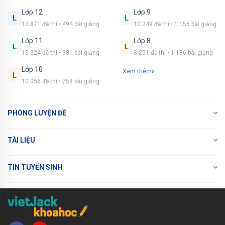
Lớp 12
Lớp 9
L
L
13.871 đề thi • 494 bài giảng
10.249 đề thi • 1.156 bài giảng
Lớp 11
Lớp 8
L
L
10.324 đề thi • 381 bài giảng
8.251 đề thi • 1.136 bài giảng
Lớp 10
Xem thêm
L
10.056 đề thi • 758 bài giảng
PHÒNG LUYỆN ĐỀ
TÀI LIỆU
TIN TUYỂN SINH