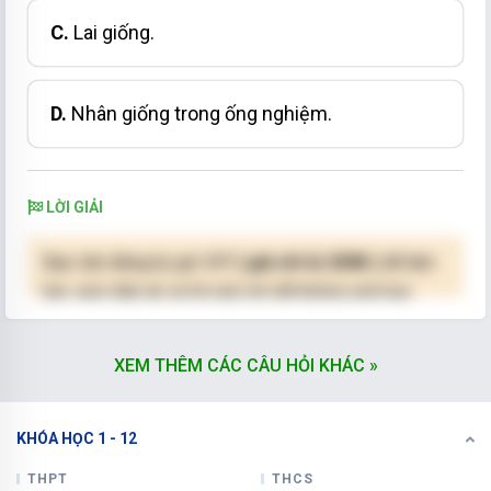
C.
Lai giống.
D.
Nhân giống trong ống nghiệm.
LỜI GIẢI
Bạn cần đăng ký gói VIP
( giá chỉ từ 250K )
để làm
bài, xem đáp án và lời giải chi tiết không giới hạn.
NÂNG CẤP VIP
XEM THÊM CÁC CÂU HỎI KHÁC »
KHÓA HỌC 1 - 12
THPT
THCS