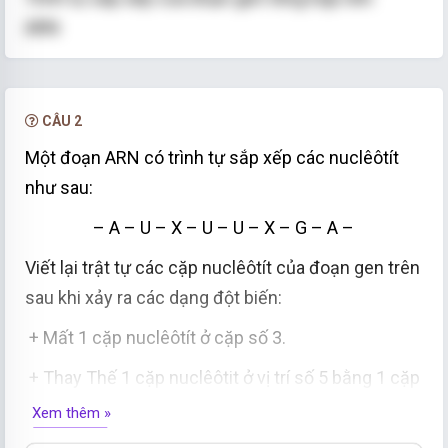
ARN
Mạch ARN: - A - U - X - U - U - X - G
- A -
CÂU 2
Mạch Khuôn taọ ra ARN trên - T - A - G - A - A -
Một đoạn ARN có trình tự sắp xếp các nuclêôtít
G - X - T -
như sau:
– A – U – X – U – U – X – G – A –
Viết lại trật tự các cặp nuclêôtít của đoạn gen trên
sau khi xảy ra các dạng đột biến:
+ Mất 1 cặp nuclêôtít ở cặp số 3.
+ Thay Thế 1 cặp nuclêôtit ở vị trí số 5 bằng 1 cặp
nuclêôtít khác loại.
Xem thêm »