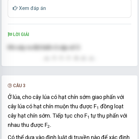
Xem đáp án
LỜI GIẢI
Khi xảy ra đột biến ở cặp số 3:
CÂU 3
Thay cặp nuclêôtit số 5 bằng cặp nuclêôtít khác
loại:
Ở lúa, cho cây lúa có hạt chín sớm giao phấn với
cây lúa có hạt chín muộn thu được F
đồng loạt
1
cây hạt chín sớm. Tiếp tục cho F
tự thụ phấn với
1
nhau thu được F
.
2
Có thể dựa vào định luật di truyền nào để xác định