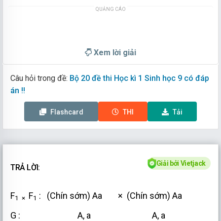
QUẢNG CÁO
Xem lời giải
Câu hỏi trong đề:
Bộ 20 đề thi Học kì 1 Sinh học 9 có đáp
án !!
Flashcard
THI
Tải
Giải bởi Vietjack
TRẢ LỜI:
F
F
: (Chín sớm) Aa × (Chín sớm) Aa
1 ×
1
G : A, a A, a