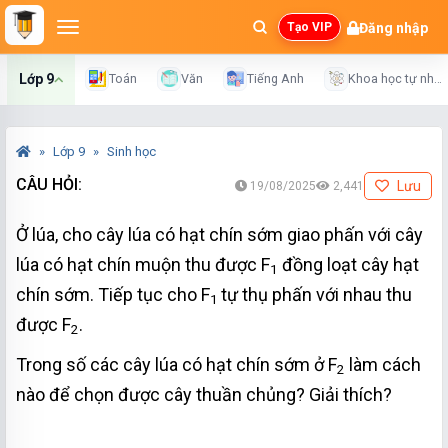
Đăng nhập
Tạo VIP
Lớp 9
Toán
Văn
Tiếng Anh
Khoa học tự nhiên
Lớp 9
Sinh học
CÂU HỎI:
Lưu
19/08/2025
2,441
Ở lúa, cho cây lúa có hạt chín sớm giao phấn với cây
lúa có hạt chín muộn thu được F
đồng loạt cây hạt
1
chín sớm. Tiếp tục cho F
tự thụ phấn với nhau thu
1
được F
.
2
Trong số các cây lúa có hạt chín sớm ở F
làm cách
2
nào để chọn được cây thuần chủng? Giải thích?