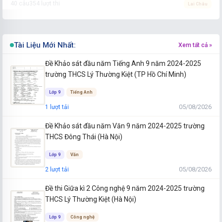
40 câu
354 lượt thi
Lai Châu
31/07/2026
Thi ngay →
Đề tuyển sinh vào lớp 10 Tiếng Anh năm 2026-2027 Khánh
Tài Liệu Mới Nhất:
Xem tất cả »
Hòa
Đề Khảo sát đầu năm Tiếng Anh 9 năm 2024-2025
40 câu
203 lượt thi
Khánh Hòa
trường THCS Lý Thường Kiệt (TP Hồ Chí Minh)
31/07/2026
Thi ngay →
Lớp 9
Tiếng Anh
Đề tuyển sinh vào lớp 10 Tiếng Anh năm 2026-2027 Hưng Yên
05/08/2026
1 lượt tải
40 câu
120 lượt thi
Hưng Yên
Đề Khảo sát đầu năm Văn 9 năm 2024-2025 trường
31/07/2026
Thi ngay →
THCS Đông Thái (Hà Nội)
Đề tuyển sinh vào lớp 10 Tiếng Anh năm 2026-2027 Hà Tĩnh
Lớp 9
Văn
40 câu
100 lượt thi
Hà Tĩnh
05/08/2026
2 lượt tải
31/07/2026
Thi ngay →
Đề thi Giữa kì 2 Công nghệ 9 năm 2024-2025 trường
THCS Lý Thường Kiệt (Hà Nội)
Lớp 9
Công nghệ