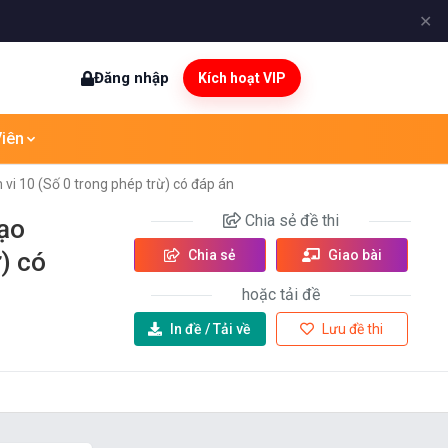
✕
Đăng nhập
Kích hoạt VIP
iên
vi 10 (Số 0 trong phép trừ) có đáp án
Chia sẻ
đề thi
tạo
) có
Chia sẻ
Giao bài
hoặc tải đề
In đề /
Tải về
Lưu đề thi