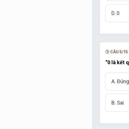
D. 0
CÂU 5/15
“0 là kết 
A. Đún
B. Sai