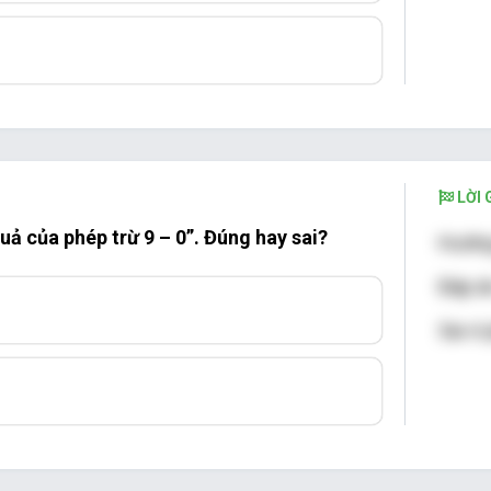
LỜI G
quả của phép trừ 9 – 0”. Đúng hay sai?
Hướng
Đáp án
g
Sai vì