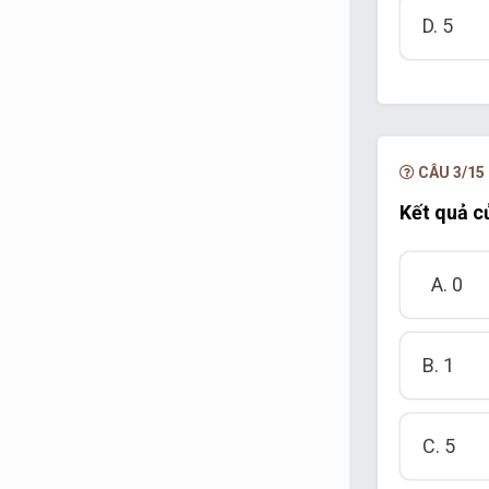
D. 5
CÂU 3/15
Kết quả củ
A. 0
B. 1
C. 5