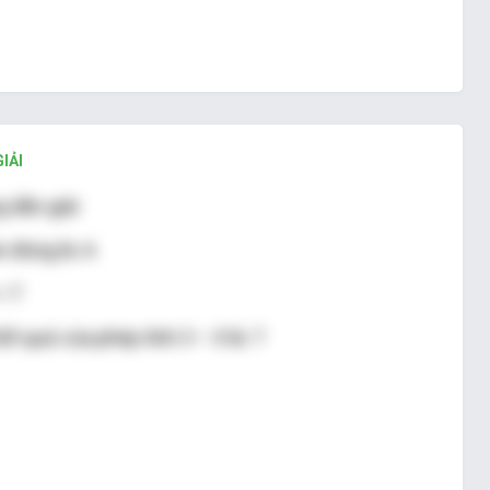
IẢI
 dẫn giải
 đúng là: A
= 7
ết quả của phép tính 3 – 0 là: 7