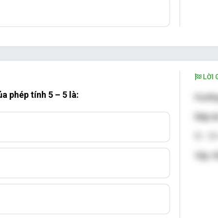
LỜI G
a phép tính 5 – 5 là:
Hướng
Đáp án
5 – 5 
Vậy: K