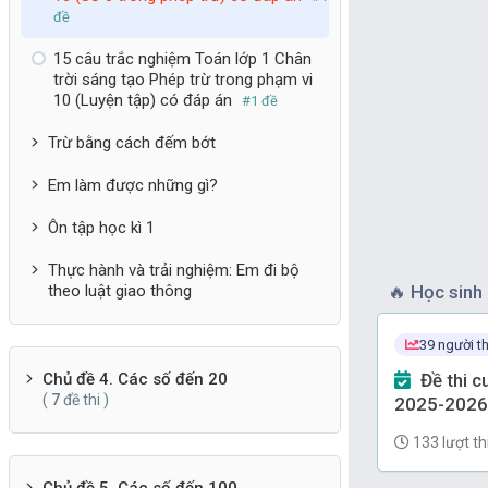
đề
15 câu trắc nghiệm Toán lớp 1 Chân
trời sáng tạo Phép trừ trong phạm vi
10 (Luyện tập) có đáp án
#1 đề
Trừ bằng cách đếm bớt
Em làm được những gì?
Ôn tập học kì 1
Thực hành và trải nghiệm: Em đi bộ
🔥
Học sinh 
theo luật giao thông
39 người th
Đề thi cuối kì 2 Toán lớp 1 năm
Chủ đề 4. Các số đến 20
(
7
đề thi )
2025-2026
(Hải Phòng
133 lượt th