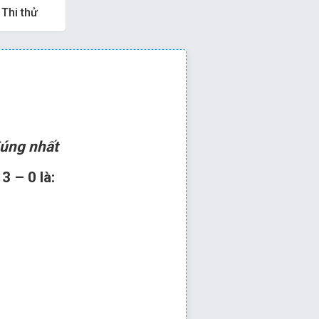
Thi thử
 hoặc
để qua câu tiếp
úng nhất
3 – 0 là:
 3 – 0 là: 3