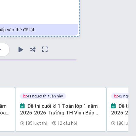
ấp vào thẻ để lật
41 người thi tuần này
42 người t
Đề thi cuối kì 1 Toán lớp 1 năm
Đề thi cuối kì 1 Toán lớp 1 năm
Hòa
2025-2026 Trường TH Vĩnh Bảo
2025-2026
(Hải Phòng) có đáp án
Trỗi (Hải 
185 lượt thi
12 câu hỏi
186 lượt th