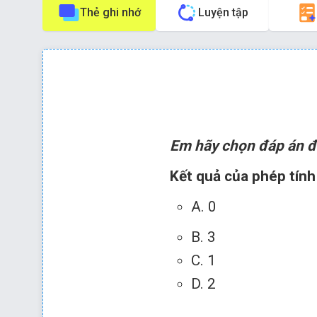
Thẻ ghi nhớ
Luyện tập
Phím tắt:
Nhấn phím
để về câu trước
Em hãy chọn đáp án đ
Kết quả của phép tính 
Vậy: Kết quả của phép tính
A. 0
3 – 0 = 3
B. 3
Đáp án đúng là: B
C. 1
D. 2
Hướng dẫn giải