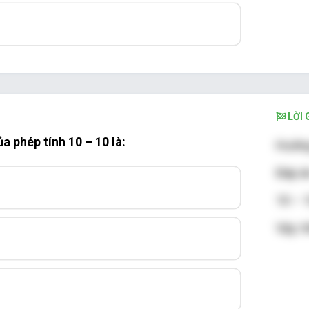
LỜI G
a phép tính 10 – 10 là:
Hướng
Đáp án
10 – 1
Vậy: K