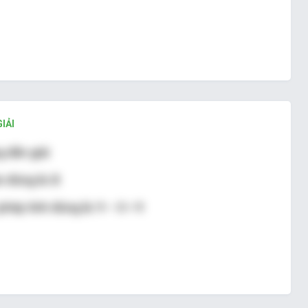
IẢI
 dẫn giải
 đúng là: B
 phép tính đúng là: 9 – 0 = 9