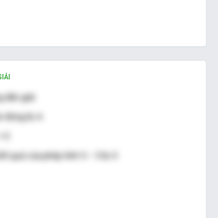
IẢI
 dẫn giải
 đúng là: A
= 0
ết quả của phép tính 5 – 5 là: 0