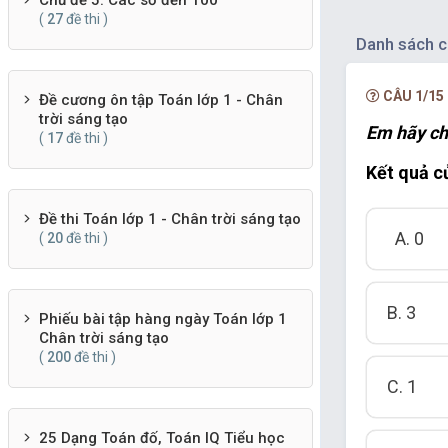
Chủ đề 5. Các số đến 100
(
27
đề thi )
Danh sách c
CÂU 1/15
Đề cương ôn tập Toán lớp 1 - Chân
trời sáng tạo
Em hãy ch
(
17
đề thi )
Kết quả củ
Đề thi Toán lớp 1 - Chân trời sáng tạo
A. 0
(
20
đề thi )
B. 3
Phiếu bài tập hàng ngày Toán lớp 1
Chân trời sáng tạo
(
200
đề thi )
C. 1
25 Dạng Toán đố, Toán IQ Tiểu học