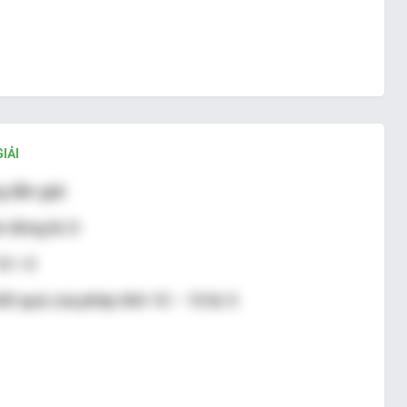
IẢI
 dẫn giải
 đúng là: D
0 = 0
ết quả của phép tính 10 – 10 là: 0