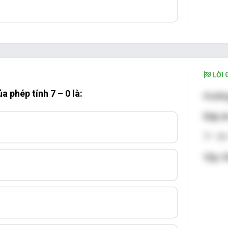
LỜI G
a phép tính 7 – 0 là:
Hướng
Đáp án
7 – 0 
Vậy: K