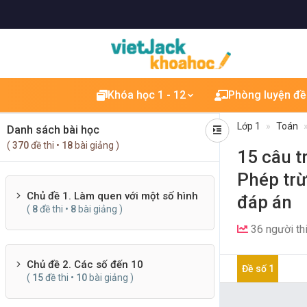
Khóa học 1 - 12
Phòng luyện đề
Lớp 1
Toán
Danh sách bài học
(
370
đề thi •
18
bài giảng )
15 câu t
Phép trừ
Chủ đề 1. Làm quen với một số hình
đáp án
(
8
đề thi •
8
bài giảng )
36 người th
Chủ đề 2. Các số đến 10
Đề số 1
(
15
đề thi •
10
bài giảng )