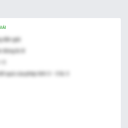
IẢI
 dẫn giải
 đúng là: B
= 3
ết quả của phép tính 3 – 0 là: 3