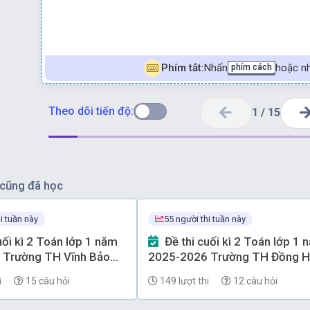
Phím tắt:
Nhấn
hoặc nh
phím cách
Theo dõi tiến độ:
1
/
15
cũng đã học
i tuần này
55 người thi tuần này
Đề thi cuối kì 2 Toán lớp 1 năm
 Trường TH Vĩnh Bảo
2025-2026 Trường TH Đồng 
) có đáp án
(Hải Phòng) có đáp án
i
15 câu hỏi
149 lượt thi
12 câu hỏi