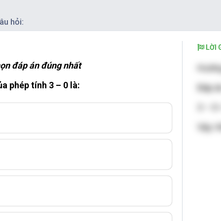
âu hỏi:
LỜI G
ọn đáp án đúng nhất
Hướng
a phép tính 3 – 0 là:
Đáp án
3 – 0 
Vậy: K