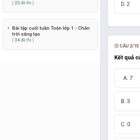
(
25
đề thi )
D. 2
Bài tập cuối tuần Toán lớp 1 - Chân
trời sáng tạo
(
34
đề thi )
CÂU 2/15
Kết quả củ
A. 7
B. 3
C. 0