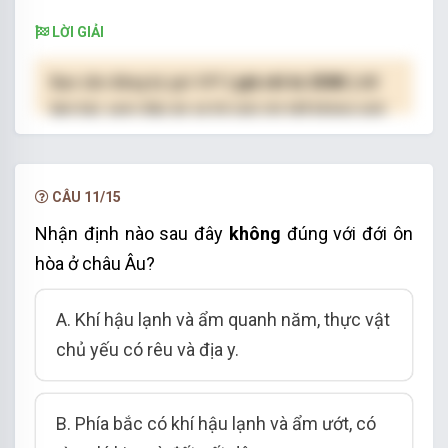
LỜI GIẢI
Bạn cần đăng ký gói VIP
( giá chỉ từ 250K )
để
làm bài, xem đáp án và lời giải chi tiết không giới
hạn.
NÂNG CẤP VIP
CÂU 11/15
Nhận định nào sau đây
không
đúng với đới ôn
hòa ở châu Âu?
A. Khí hậu lạnh và ẩm quanh năm, thực vật
chủ yếu có rêu và địa y.
B. Phía bắc có khí hậu lạnh và ẩm ướt, có