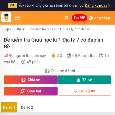
✕
Truy cập không giới hạn toàn bộ khóa học.
Đăng ký ngay
VIP
Đăng nhập
Tạo VIP
Lớp 7
Địa lý
Đề kiểm tra Giữa học kì 1 Địa lý 7 có đáp án
Đề kiểm tra Giữa học kì 1 Địa lý 7 có đáp án -
Đề 1
90 người thi tuần này
3.0
3.8 K lượt thi
15
câu hỏi
45 phút
Chia sẻ
đề thi
Chia sẻ
Tải về
Giao bài
Lưu đề thi
Đề số 1
Đề số 2