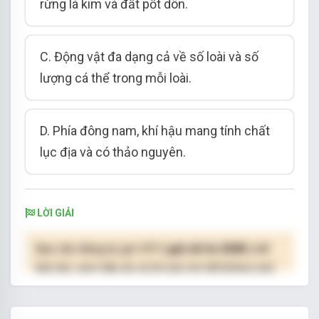
rừng lá kim và đất pốt dôn.
C. Động vật đa dạng cả về số loài và số
lượng cá thể trong mỗi loài.
D. Phía đông nam, khí hậu mang tính chất
lục địa và có thảo nguyên.
LỜI GIẢI
Bạn cần đăng ký gói VIP
( giá chỉ từ 250K )
để
làm bài, xem đáp án và lời giải chi tiết không giới
hạn.
NÂNG CẤP VIP