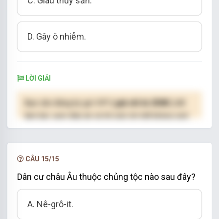
C. Giàu thủy sản.
D. Gây ô nhiễm.
LỜI GIẢI
Bạn cần đăng ký gói VIP
( giá chỉ từ 250K )
để
làm bài, xem đáp án và lời giải chi tiết không giới
hạn.
NÂNG CẤP VIP
CÂU 15/15
Dân cư châu Âu thuộc chủng tộc nào sau đây?
A. Nê-grô-it.