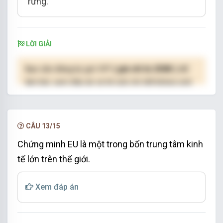
rừng.
LỜI GIẢI
Bạn cần đăng ký gói VIP
( giá chỉ từ 250K )
để
làm bài, xem đáp án và lời giải chi tiết không giới
hạn.
NÂNG CẤP VIP
CÂU 13/15
Chứng minh EU là một trong bốn trung tâm kinh
tế lớn trên thế giới.
Xem đáp án