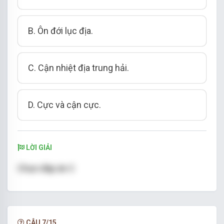
B. Ôn đới lục địa.
C. Cận nhiệt địa trung hải.
D. Cực và cận cực.
LỜI GIẢI
Chọn đáp án C
CÂU 7/15