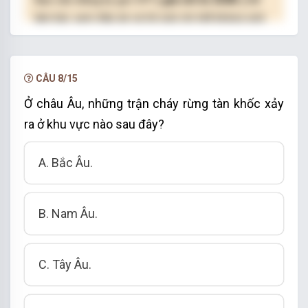
làm bài, xem đáp án và lời giải chi tiết không giới
hạn.
NÂNG CẤP VIP
CÂU 8/15
Ở châu Âu, những trận cháy rừng tàn khốc xảy
ra ở khu vực nào sau đây?
A. Bắc Âu.
B. Nam Âu.
C. Tây Âu.