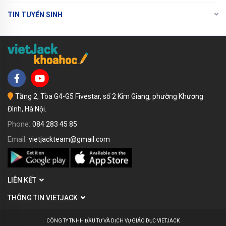
TIN TUYỂN SINH
Tầng 2, Tòa G4-G5 Fivestar, số 2 Kim Giang, phường Khương
Đình, Hà Nội.
Phone:
084 283 45 85
Email:
vietjackteam@gmail.com
LIÊN KẾT
THÔNG TIN VIETJACK
CÔNG TY TNHH ĐẦU TƯ VÀ DỊCH VỤ GIÁO DỤC VIETJACK