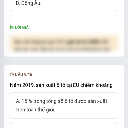
D. Đông Âu.
LỜI GIẢI
Bạn cần đăng ký gói VIP
( giá chỉ từ 250K )
để
làm bài, xem đáp án và lời giải chi tiết không giới
hạn.
NÂNG CẤP VIP
CÂU 9/15
Năm 2019, sản xuất ô tô tại EU chiếm khoảng
A. 15 % trong tổng số ô tô được sản xuất
trên toàn thế giới.