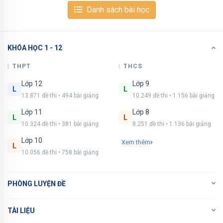
Danh sách bài học
KHÓA HỌC 1 - 12
Xem tiếp với tài khoản VIP
Còn 9/15 câu hỏi, đáp án và lời giải chi tiết.
THPT
THCS
Lớp 12
Lớp 9
Bạn cần đăng ký gói VIP
( giá chỉ từ 250K )
để
L
L
13.871 đề thi • 494 bài giảng
10.249 đề thi • 1.156 bài giảng
làm bài, xem đáp án và lời giải chi tiết không giới
hạn.
Lớp 11
Lớp 8
L
L
10.324 đề thi • 381 bài giảng
8.251 đề thi • 1.136 bài giảng
NÂNG CẤP VIP
Lớp 10
Xem thêm
L
10.056 đề thi • 758 bài giảng
PHÒNG LUYỆN ĐỀ
TÀI LIỆU