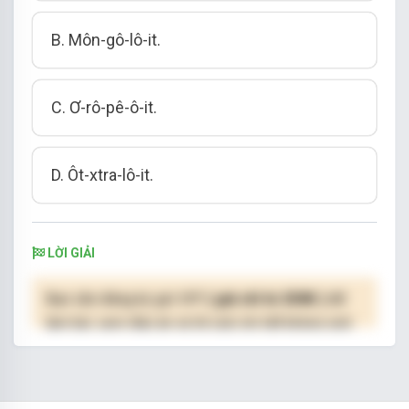
B. Môn-gô-lô-it.
C. Ơ-rô-pê-ô-it.
D. Ôt-xtra-lô-it.
LỜI GIẢI
Bạn cần đăng ký gói VIP
( giá chỉ từ 250K )
để
làm bài, xem đáp án và lời giải chi tiết không giới
hạn.
NÂNG CẤP VIP