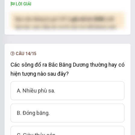
LỜI GIẢI
Bạn cần đăng ký gói VIP
( giá chỉ từ 250K )
để
làm bài, xem đáp án và lời giải chi tiết không giới
hạn.
NÂNG CẤP VIP
CÂU 14/15
Các sông đổ ra Bắc Băng Dương thường hay có
hiện tượng nào sau đây?
A. Nhiều phù sa.
B. Đóng băng.