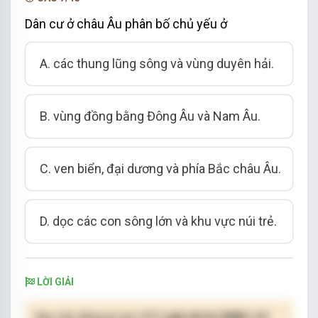
Dân cư ở châu Âu phân bố chủ yếu ở
A. các thung lũng sông và vùng duyên hải.
B. vùng đồng bằng Đông Âu và Nam Âu.
C. ven biển, đại dương và phía Bắc châu Âu.
D. dọc các con sông lớn và khu vực núi trẻ.
LỜI GIẢI
Bạn cần đăng ký gói VIP
( giá chỉ từ 250K )
để