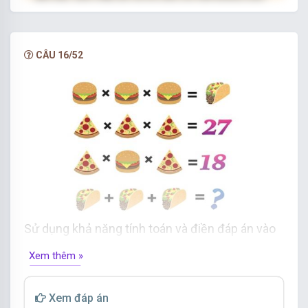
hạn.
NÂNG CẤP VIP
CÂU 16/52
Sử dụng khả năng tính toán và điền đáp án vào
dấu hỏi chấm.
Xem thêm »
Xem đáp án