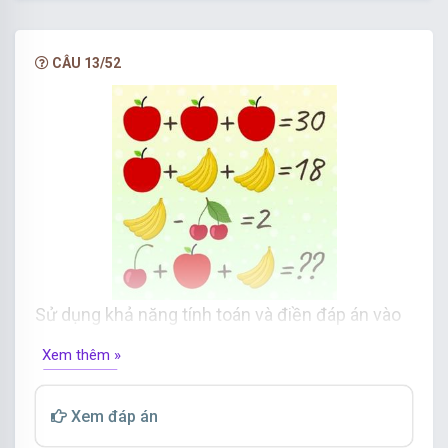
hạn.
NÂNG CẤP VIP
CÂU 13/52
Sử dụng khả năng tính toán và điền đáp án vào
dấu hỏi chấm.
Xem thêm »
Xem đáp án