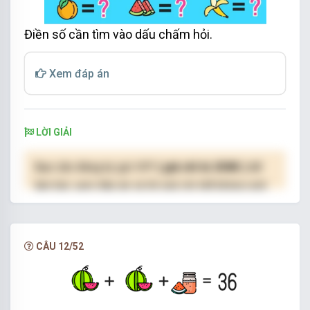
Điền số cần tìm vào dấu chấm hỏi.
Xem đáp án
LỜI GIẢI
Bạn cần đăng ký gói VIP
( giá chỉ từ 250K )
để
làm bài, xem đáp án và lời giải chi tiết không giới
hạn.
NÂNG CẤP VIP
CÂU 12/52