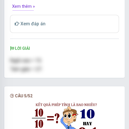
Xem thêm »
Xem đáp án
LỜI GIẢI
Ngôi sao = 15.
Tam giác = 27.
Hình vuông = 18.
Trái tim = 1
CÂU 5/52