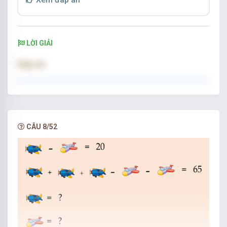
Điền số thích hợp vào dấu hỏi chấm.
LỜI GIẢI
Đáp án:
27
Đáp án: 27
CÂU 8/52
Báo = 12; Sư Tử = 7, Vượn = 4.
Sư tử + 2 vượn + báo = 7 + 2 × 4 + 12 = 27