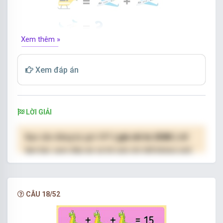
Xem thêm »
Điền số thích hợp vào vị trí dấu hỏi chấm.
Xem đáp án
LỜI GIẢI
Bạn cần đăng ký gói VIP
( giá chỉ từ 250K )
để
làm bài, xem đáp án và lời giải chi tiết không giới
hạn.
NÂNG CẤP VIP
CÂU 18/52