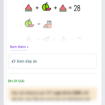
Xem thêm »
Xem đáp án
Điền số cần tìm vào dấu chấm hỏi.
LỜI GIẢI
Bạn cần đăng ký gói VIP
( giá chỉ từ 250K )
để
làm bài, xem đáp án và lời giải chi tiết không giới