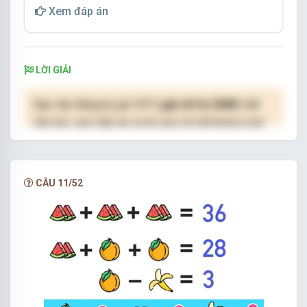
Xem đáp án
Số cần điền vào dấu chấm là: …?...
LỜI GIẢI
Bạn cần đăng ký gói VIP
( giá chỉ từ 250K )
để
làm bài, xem đáp án và lời giải chi tiết không giới
hạn.
NÂNG CẤP VIP
CÂU 11/52