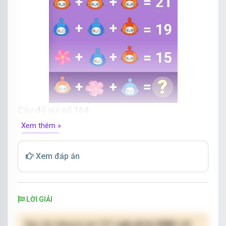
Câu đố vui số 164
Xem thêm »
Xem đáp án
LỜI GIẢI
Bạn cần đăng ký gói VIP
( giá chỉ từ 250K )
để