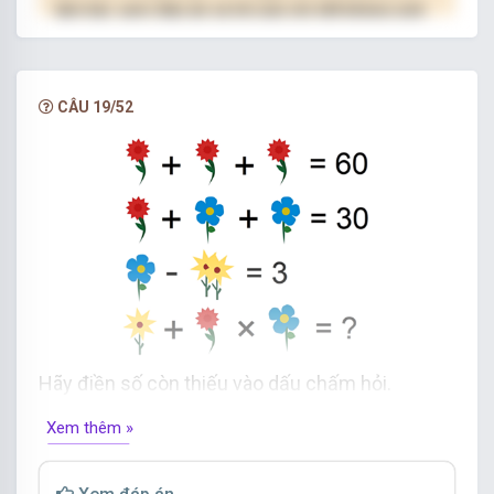
làm bài, xem đáp án và lời giải chi tiết không giới
hạn.
NÂNG CẤP VIP
CÂU 19/52
Hãy điền số còn thiếu vào dấu chấm hỏi.
Xem thêm »