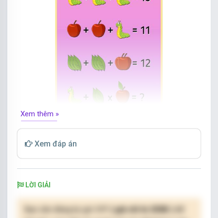
Xem thêm »
Hãy điền số còn thiếu vào dấu chấm hỏi.
Xem đáp án
LỜI GIẢI
Bạn cần đăng ký gói VIP
( giá chỉ từ 250K )
để