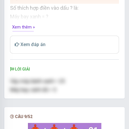
Số thích hợp điền vào dấu ? là:
Máy bay xanh = ?
Máy bay cánh = ?
Xem thêm »
Xem đáp án
LỜI GIẢI
Vậy máy bánh xanh = 25
Máy bay cánh đỏ = 5
CÂU 9/52