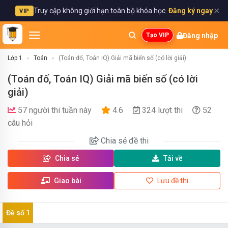
✕
Truy cập không giới hạn toàn bộ khóa học.
Đăng ký ngay
VIP
Đăng nhập
Tạo VIP
Lớp 1
Toán
(Toán đố, Toán IQ) Giải mã biến số (có lời giải)
(Toán đố, Toán IQ) Giải mã biến số (có lời
giải)
57 người thi tuần này
4.6
324 lượt thi
52
câu hỏi
Chia sẻ
đề thi
Chia sẻ
Tải về
Giao bài
Lưu đề thi
Đề số 1