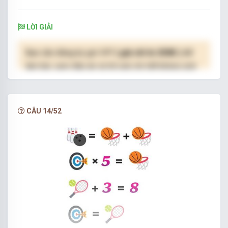
LỜI GIẢI
Bạn cần đăng ký gói VIP
( giá chỉ từ 250K )
để
làm bài, xem đáp án và lời giải chi tiết không giới
hạn.
NÂNG CẤP VIP
CÂU 14/52