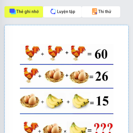
Thẻ ghi nhớ
Luyện tập
Thi thử