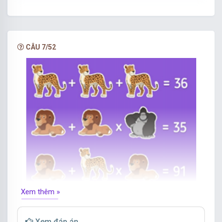
11
Đáp án: 11
CÂU 7/52
Dòng 1 hình màu tím có 8 cạnh, ta có: 8 + 8 + 8 =
24
Dòng 2 mỗi chùm táo có 3 quả, ta có: 3 + 3 + 8 =
14
Dòng 3 mỗi đồng hồ chỉ hai giờ ta có: 3 + 2 + 2 =
7
Dòng 4 đồng hồ chỉ 1 giờ, mỗi chùm táo có 2
quả, hình màu tím có 6 cạnh
ta có: 1 + 2 + 2 + 6 = 11
Xem thêm »
Xem đáp án