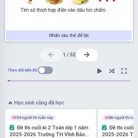
Tìm số thích hợp điền vào dấu hỏi chấm.
Nhấn vào thẻ để lật
1
/
52
Theo dõi tiến độ:
🔥
Học sinh cũng đã học
Khi đó đáp án của bài toán là: 20 + 3 × 5 = 35.
54 người thi tuần này
86 người thi tuầ
Từ dòng ba ta sẽ tìm được giá trị 1 quả chuối sẽ là: 1
Từ dòng hai ta sẽ tìm được giá trị 1 quả trứng sẽ là: 1
Đề thi cuối kì 2 Toán lớp 1 năm
Đề thi cuối kì 2 Toán lớp 1 năm
2025-2026 Trường TH Vĩnh Bảo
2025-2026 Tr
Từ dòng một ta sẽ tìm được giá trị 1 con gà là: 20