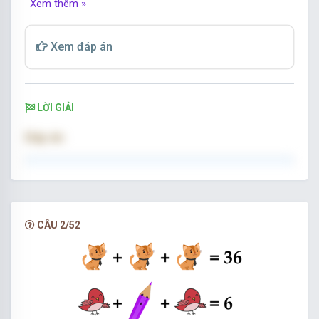
Xem thêm »
Xem đáp án
Tìm số thích hợp điền vào dấu hỏi chấm.
LỜI GIẢI
Đáp án:
35
Từ dòng một ta sẽ tìm được giá trị 1 con gà là:
CÂU 2/52
20
Từ dòng hai ta sẽ tìm được giá trị 1 quả trứng sẽ
là: 1
Từ dòng ba ta sẽ tìm được giá trị 1 quả chuối sẽ