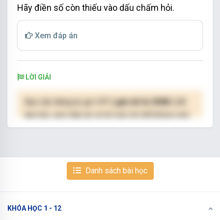
Hãy điền số còn thiếu vào dấu chấm hỏi.
Xem đáp án
LỜI GIẢI
Bạn cần đăng ký gói VIP
( giá chỉ từ 250K )
để
làm bài, xem đáp án và lời giải chi tiết không giới
hạn.
NÂNG CẤP VIP
Danh sách bài học
KHÓA HỌC 1 - 12
Xem tiếp với tài khoản VIP