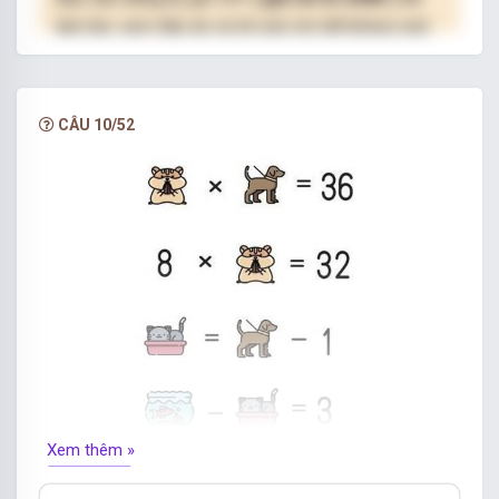
làm bài, xem đáp án và lời giải chi tiết không giới
hạn.
NÂNG CẤP VIP
CÂU 10/52
Xem thêm »