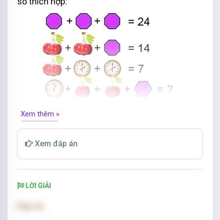
số thích hợp:
Xem thêm »
Xem đáp án
LỜI GIẢI
Đáp án: