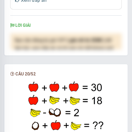
Xem đáp án
LỜI GIẢI
Bạn cần đăng ký gói VIP
( giá chỉ từ 250K )
để
làm bài, xem đáp án và lời giải chi tiết không giới
hạn.
NÂNG CẤP VIP
CÂU 20/52