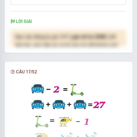
LỜI GIẢI
Bạn cần đăng ký gói VIP
( giá chỉ từ 250K )
để
làm bài, xem đáp án và lời giải chi tiết không giới
hạn.
NÂNG CẤP VIP
CÂU 17/52