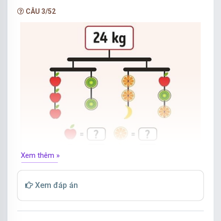
Từ dòng thứ nhất ta xác định được: Con chó =
CÂU 3/52
12,
Từ dòng thứ ba ta xác định được: Con chim = 0,
Từ dòng thứ hai ta xác định được: Cái bút chì = 6
Số thích hợp điền vào dấu hỏi chấm là: (12 × 2)
× 0 + 6 = 6
Đáp án: 6
Xem thêm »
Tìm khối lượng của từng loại quả.
Xem đáp án