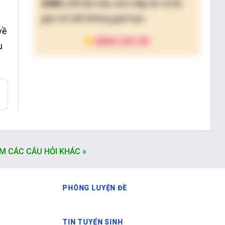
250K )
để làm bài, xem đáp án và lời
giải chi tiết không giới hạn.
về
NÂNG CẤP VIP
u
à
o
,
M CÁC CÂU HỎI KHÁC »
PHÒNG LUYỆN ĐỀ
TIN TUYỂN SINH