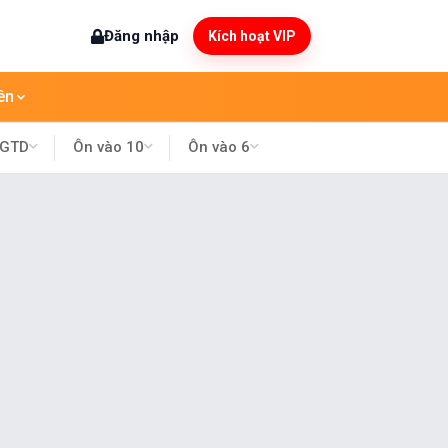
Đăng nhập
Kích hoạt VIP
ên
ĐGTD
Ôn vào 10
Ôn vào 6