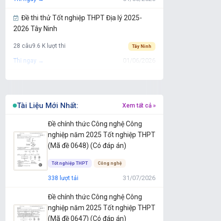
Đề thi thử Tốt nghiệp THPT Địa lý 2025-
2026 Tây Ninh
28 câu
9.6 K lượt thi
Tây Ninh
01/06/2026
Thi ngay →
Đề thi thử Tốt nghiệp THPT Địa lý 2025-
2026 Quảng Trị
Tài Liệu Mới Nhất:
Xem tất cả »
28 câu
3.4 K lượt thi
Quảng Trị
01/06/2026
Thi ngay →
Đề chính thức Công nghệ Công
nghiệp năm 2025 Tốt nghiệp THPT
Đề thi thử Tốt nghiệp THPT Địa lý 2025-
(Mã đề 0648) (Có đáp án)
2026 Gia Lai
Tốt nghiệp THPT
Công nghệ
28 câu
5.4 K lượt thi
Gia Lai
31/07/2026
338 lượt tải
01/06/2026
Thi ngay →
Đề chính thức Công nghệ Công
Đề thi thử Tốt nghiệp THPT Địa lý 2025-
nghiệp năm 2025 Tốt nghiệp THPT
2026 Đắk Lắk
(Mã đề 0647) (Có đáp án)