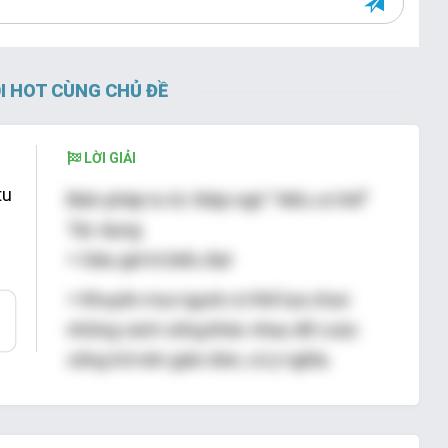
I HOT CÙNG CHỦ ĐỀ
LỜI GIẢI
tu
Biện pháp tu từ: Điệp ngữ “
Nếu có thể
”
Tác dụng:
+ Giàu giá trị biểu đạt
+ Khuyên mọi người có thể lựa chọn
những cách sống khác nhau để cuộc
sống trở nên giản đơn, có ý nghĩa.