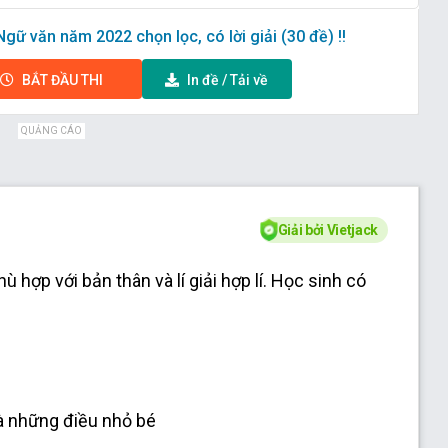
ữ văn năm 2022 chọn lọc, có lời giải (30 đề) !!
BẮT ĐẦU
THI
In đề /
Tải
về
QUẢNG CÁO
Giải bởi Vietjack
 hợp với bản thân và lí giải hợp lí. Học sinh có
là những điều nhỏ bé