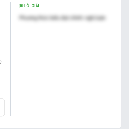
LỜI GIẢI
Phương thức biểu đạt chính: nghị luận
ủ