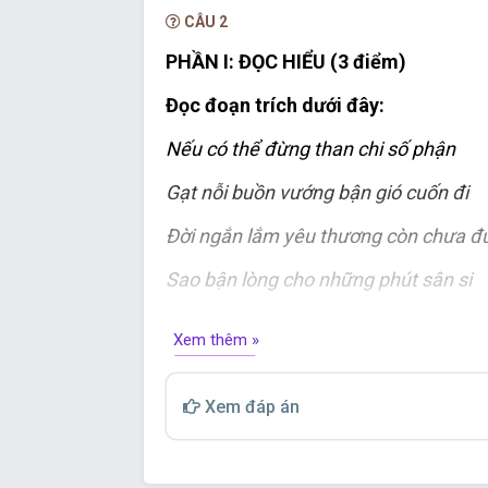
CÂU 2
PHẦN I: ĐỌC HIỂU (3 điểm)
Đọc đoạn trích dưới đây:
Nếu có thể đừng than chi số phận
Gạt nỗi buồn vướng bận gió cuốn đi
Đời ngắn lắm yêu thương còn chưa đ
Sao bận lòng cho những phút sân si
Xem thêm »
Nếu có thể hãy thả lòng mình nhé
Xem đáp án
Sống vị tha mạnh mẽ giữa cuộc đời
Bởi vẫn biết cho đi là còn mãi