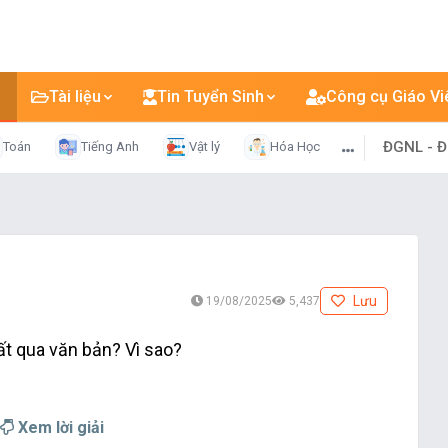
Tài liệu
Tin Tuyển Sinh
Công cụ Giáo Vi
ĐGNL - 
Toán
Tiếng Anh
Vật lý
Hóa Học
Lưu
19/08/2025
5,437
t qua văn bản? Vì sao?
Xem lời giải