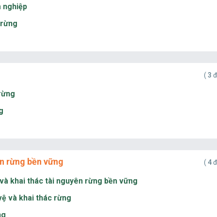
m nghiệp
 rừng
(
3
đ
 rừng
g
ên rừng bền vững
(
4
đ
 và khai thác tài nguyên rừng bền vững
vệ và khai thác rừng
ng