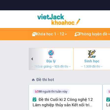
Khóa học 1 - 12
Phòng luyện đề
Lịch sử
Địa lý
Sinh học
giảng • 957 đề thi --
-- 74 bài giảng • 926 đề thi --
-- 1.309 đề thi --
🔥
Đề thi hot
88 người thi tuần này
Đề thi Cuối kì 2 Công nghệ 12
Lâm nghiệp thủy sản Kết nối tri
Lâ