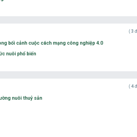
(
3
đ
 trong bối cảnh cuộc cách mạng công nghiệp 4.0
ức nuôi phổ biến
(
4
đ
rường nuôi thuỷ sản