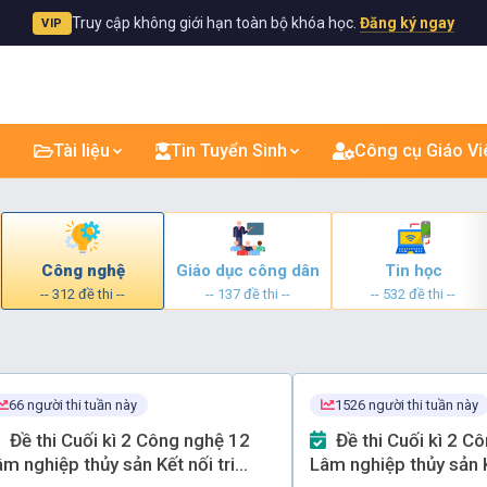
Truy cập không giới hạn toàn bộ khóa học.
Đăng ký ngay
VIP
Tài liệu
Tin Tuyển Sinh
Công cụ Giáo Vi
Công nghệ
Giáo dục công dân
Tin học
-- 312 đề thi --
-- 137 đề thi --
-- 532 đề thi --
66 người thi tuần này
1526 người thi tuần này
Đề thi Cuối kì 2 Công nghệ 12
Đề thi Cuối kì 2 Công nghệ 12
m nghiệp thủy sản Kết nối tri
Lâm nghiệp thủy sản K