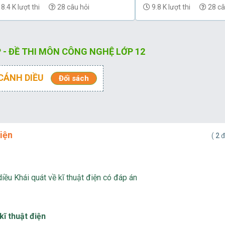
hức cấu trúc mới có đáp án - Đề 2
thức cấu trúc mới có 
8.4 K lượt thi
28 câu hỏi
9.8 K lượt thi
28 câ
 - ĐỀ THI MÔN CÔNG NGHỆ LỚP 12
CÁNH DIỀU
Đổi sách
điện
(
2
đ
ều Khái quát về kĩ thuật điện có đáp án
kĩ thuật điện