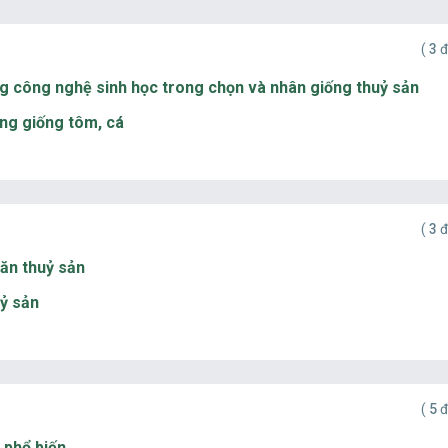
(
3
đ
ng công nghệ sinh học trong chọn và nhân giống thuỷ sản
ong giống tôm, cá
(
3
đ
 ăn thuỷ sản
uỷ sản
(
5
đ
n phổ biến