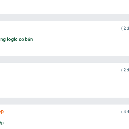
(
2
đ
ổng logic cơ bản
(
2
đ
ệp
(
4
đ
ệp