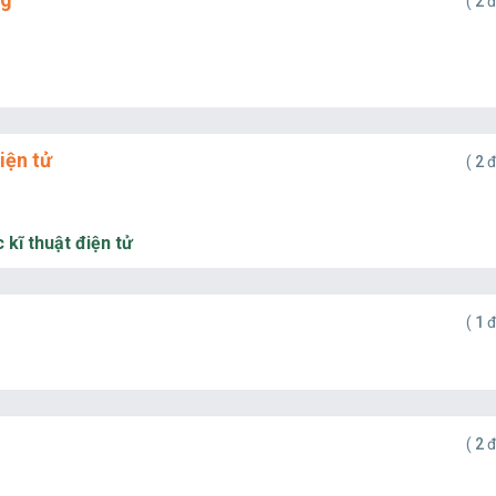
(
2
đ
iện tử
(
2
đ
 kĩ thuật điện tử
(
1
đ
(
2
đ