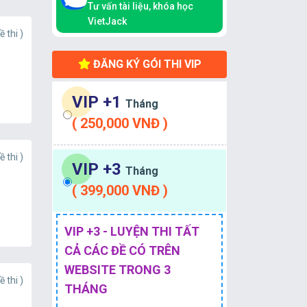
Tư vấn tài liệu, khóa học
VietJack
ề thi )
ĐĂNG KÝ GÓI THI VIP
VIP +1
Tháng
( 250,000 VNĐ )
ề thi )
VIP +3
Tháng
( 399,000 VNĐ )
VIP +3 - LUYỆN THI TẤT
CẢ CÁC ĐỀ CÓ TRÊN
WEBSITE TRONG 3
ề thi )
THÁNG