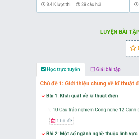
thức cấu trúc mới có đáp án - Đề 3
t
8.4 K lượt thi
28 câu hỏi
LUYỆN BÀI TẬP
Học trực tuyến
Giải bài tập
Chủ đề 1: Giới thiệu chung về kĩ thuật 
Bài 1: Khái quát về kĩ thuật điện
10 Câu trắc nghiệm Công nghệ 12 Cánh di
1.
1 bộ đề
Bài 2: Một số ngành nghề thuộc lĩnh vực 