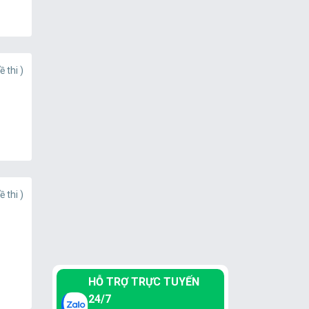
ề thi )
ề thi )
HỖ TRỢ TRỰC TUYẾN
24/7