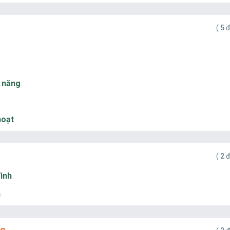
(
5
đ
n năng
hoạt
(
2
đ
đình
h
ng