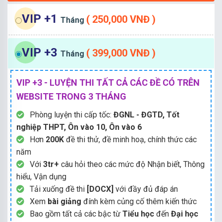
VIP +1
( 250,000 VNĐ )
Tháng
VIP +3
( 399,000 VNĐ )
Tháng
VIP +3 - LUYỆN THI TẤT CẢ CÁC ĐỀ CÓ TRÊN
WEBSITE TRONG 3 THÁNG
Phòng luyện thi cấp tốc:
ĐGNL - ĐGTD, Tốt
nghiệp THPT, Ôn vào 10, Ôn vào 6
Hơn
200K
đề thi thử, đề minh hoạ, chính thức các
năm
Với
3tr+
câu hỏi theo các mức độ Nhận biết, Thông
hiểu, Vận dụng
Tải xuống đề thi
[DOCX]
với đầy đủ đáp án
Xem
bài giảng
đính kèm củng cố thêm kiến thức
Bao gồm tất cả các bậc từ
Tiểu học
đến
Đại học