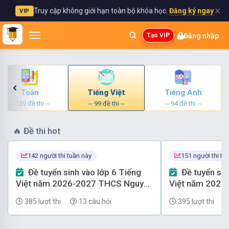
✕
Truy cập không giới hạn toàn bộ khóa học.
Đăng ký ngay
VIP
Đăng nhập
Tạo VIP
Toán
Tiếng Việt
Tiếng Anh
-- 139 đề thi --
-- 99 đề thi --
-- 94 đề thi --
🔥
Đề thi hot
142 người thi tuần này
151 người thi tu
Đề tuyển sinh vào lớp 6 Tiếng
Đề tuyển sinh vào lớp 6 Tiếng
Việt năm 2026-2027 THCS Nguyễn
Việt năm 2026
Huệ (Tứ Minh-Hải Phòng) (có đáp
Đôn (Hải Phòng
385 lượt thi
13 câu hỏi
395 lượt thi
án)