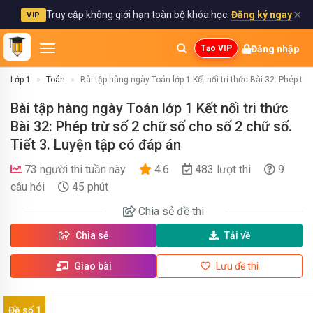
✕
Truy cập không giới hạn toàn bộ khóa học.
Đăng ký ngay
VIP
Đăng nhập
Tạo VIP
Lớp 1
Toán
Bài tập hàng ngày Toán lớp 1 Kết nối tri thức Bài 32: Phép tr
Bài tập hàng ngày Toán lớp 1 Kết nối tri thức
Bài 32: Phép trừ số 2 chữ số cho số 2 chữ số.
Tiết 3. Luyện tập có đáp án
73 người thi tuần này
4.6
483 lượt thi
9
câu hỏi
45 phút
Chia sẻ
đề thi
Chia sẻ
Tải về
Giao bài
Lưu đề thi
Đề số 1