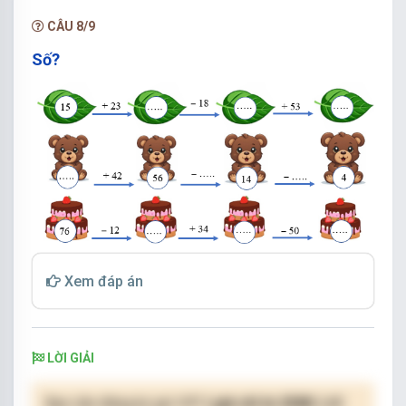
NÂNG CẤP VIP
CÂU 8/9
Số?
Xem đáp án
LỜI GIẢI
Bạn cần đăng ký gói VIP
( giá chỉ từ 250K )
để