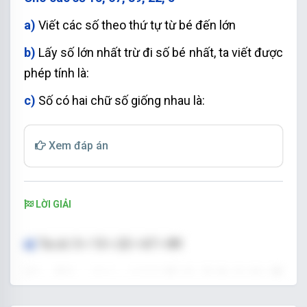
a)
Viết các số theo thứ tự từ bé đến lớn
b)
Lấy số lớn nhất trừ đi số bé nhất, ta viết được
phép tính là:
c)
Số có hai chữ số giống nhau là:
Xem đáp án
LỜI GIẢI
a) 
Ta có: 5 < 13 < 22 < 67 < 89
Các số theo thứ tự từ bé đến lớn là:,5, 13, 22, 67, 
89