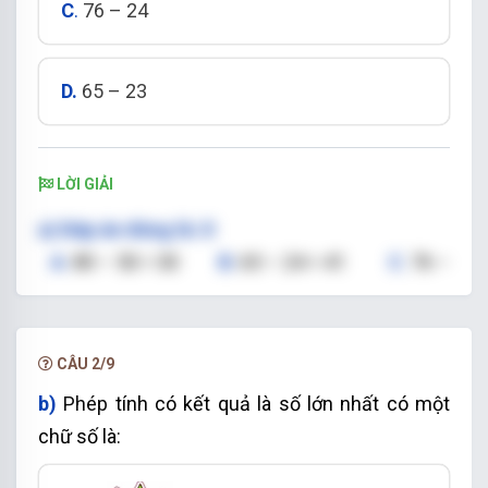
C
.
76 – 24
D.
65 – 23
LỜI GIẢI
a)
Đáp án đúng là: D
A
.
80 – 50 = 30
B
.
65 – 24 = 41
C
.
76 –
24 = 52
D.
65 – 23 = 42
Vậy:
Phép tính có kết quả bằng 42 là:
65 – 23
CÂU 2/9
b)
P
hép
tính có kết quả là số lớn nhất có một
chữ số là: