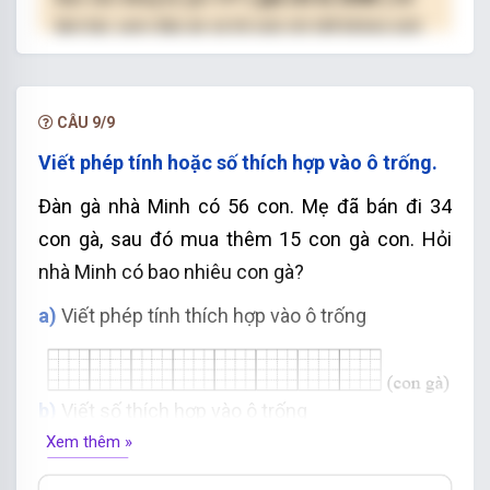
làm bài, xem đáp án và lời giải chi tiết không giới
hạn.
NÂNG CẤP VIP
CÂU 9/9
Viết phép tính hoặc số thích hợp vào ô trống.
Đàn gà nhà Minh có 56 con. Mẹ đã bán đi 34
con gà, sau đó mua thêm 15 con gà con. Hỏi
nhà Minh có bao nhiêu con gà?
a)
Viết phép tính thích hợp vào ô trống
b)
Viết số thích hợp vào ô trống
Xem thêm »
Nhà Minh có
...
con gà.