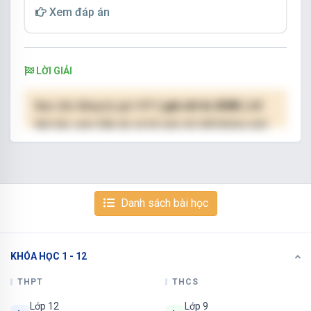
Xem đáp án
LỜI GIẢI
Bạn cần đăng ký gói VIP
( giá chỉ từ 250K )
để
làm bài, xem đáp án và lời giải chi tiết không giới
hạn.
NÂNG CẤP VIP
Danh sách bài học
KHÓA HỌC 1 - 12
Xem tiếp với tài khoản VIP
Còn 3/9 câu hỏi, đáp án và lời giải chi tiết.
THPT
THCS
Lớp 12
Lớp 9
Bạn cần đăng ký gói VIP
( giá chỉ từ 250K )
để