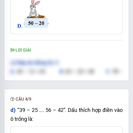
LỜI GIẢI
c) Đáp án đúng là: C
A
.
45 – 12 = 33
B
.
63 – 23 = 40
C
.
78 –
68 = 10
D
.
50 – 20 = 30
So sánh: 10 < 30 < 33 < 40
CÂU 4/9
Vậy:
Phép
tính có kết quả bé nhất là:
d)
“39 – 25 ....
56 – 42”.
Dấu thích hợp điền vào
ô trống là: