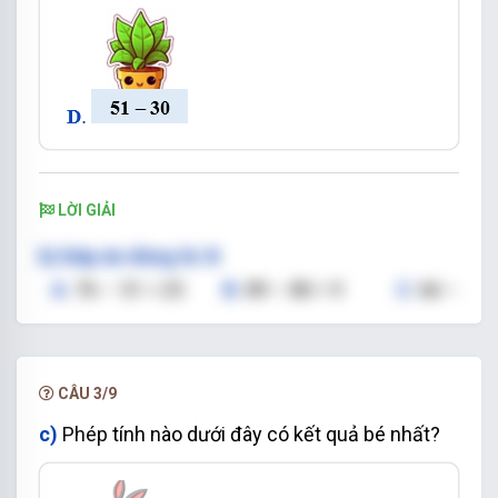
LỜI GIẢI
b)
Đáp án đúng là: B
A
.
76 – 51 = 25
B
.
89 – 80 = 9
C
.
66 –
25 = 41
D
.
51 – 30 = 21
Số lớn nhất có một chữ số là: 9
Vậy:
P
hép
tính có kết quả là số lớn nhất có một
CÂU 3/9
c)
Phép
tính nào dưới đây có kết quả bé nhất?
chữ số là: