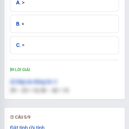
A
.
>
B
.
<
C
.
=
LỜI GIẢI
d)
Đáp án đúng là: C
39 – 25 = 14; 56 – 42 = 14
So sánh: 14 = 14. Vậy: Dấu thích hợp điền vào ô
trống là: =
CÂU 5/9
Đặt tính rồi tính.