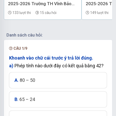
2025-2026 Trường TH Vĩnh Bảo
2025-2026 Tr
a)
Đáp án đúng là: D
(Hải Phòng) có đáp án
(Hải Phòng) có
133 lượt thi
15 câu hỏi
149 lượt thi
Danh sách câu hỏi:
CÂU 1/9
Khoanh vào chữ cái trước ý trả lời đúng.
a)
Phép tính nào dưới đây có kết quả bằng 42?
A
.
80 – 50
B
.
65 – 24