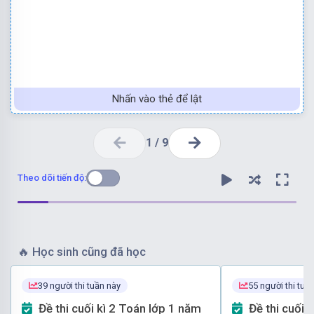
Nhấn vào thẻ để lật
1
/
9
Theo dõi tiến độ:
🔥
Học sinh cũng đã học
Vậy:
Phép tính có kết quả bằng 42 là:
65 – 23
39 người thi tuần này
55 người thi tuầ
23 = 42
A
.
80 – 50 = 30
B
.
65 – 24 = 41
C
.
76 – 24 = 52
D.
65 –
Đề thi cuối kì 2 Toán lớp 1 năm
Đề thi cuối kì 2 Toán lớp 1 năm