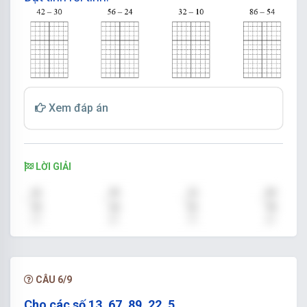
Xem đáp án
LỜI GIẢI
CÂU 6/9
Cho các số 13, 67, 89, 22, 5