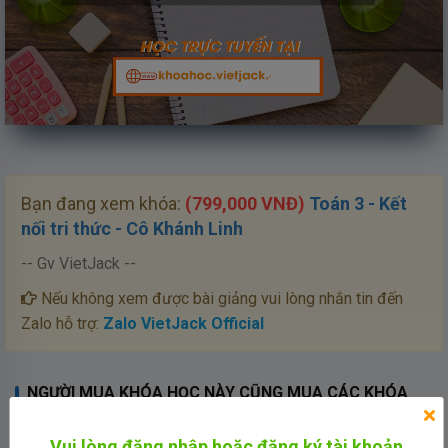
Loaded
:
Unmute
75.07%
Bạn đang xem khóa:
(799,000 VNĐ)
Toán 3 - Kết
nối tri thức - Cô Khánh Linh
-- Gv VietJack --
Nếu không xem được bài giảng vui lòng nhắn tin đến
Zalo hỗ trợ:
Zalo VietJack Official
NGƯỜI MUA KHÓA HỌC NÀY CŨNG MUA CÁC KHÓA
HỌC DƯỚI ĐÂY:
Xem thêm »
Vui lòng đăng nhập hoặc đăng ký tài khoản