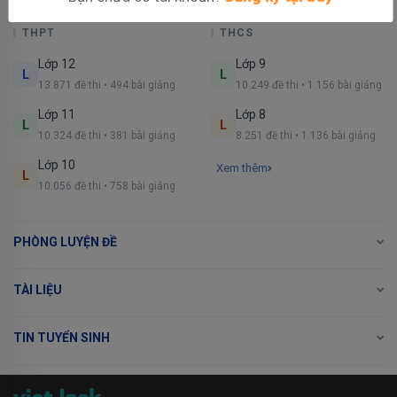
KHÓA HỌC 1 - 12
THPT
THCS
Lớp 12
Lớp 9
L
L
13.871 đề thi • 494 bài giảng
10.249 đề thi • 1.156 bài giảng
Lớp 11
Lớp 8
L
L
10.324 đề thi • 381 bài giảng
8.251 đề thi • 1.136 bài giảng
Lớp 10
Xem thêm
L
10.056 đề thi • 758 bài giảng
PHÒNG LUYỆN ĐỀ
TÀI LIỆU
TIN TUYỂN SINH