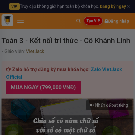
✕
Truy cập không giới hạn toàn bộ khóa học.
Đăng ký ngay
VIP
Đăng nhập
Tạo VIP
Toán 3 - Kết nối tri thức - Cô Khánh Linh
- Giáo viên:
VietJack
Zalo hỗ trợ đăng ký mua khóa học:
Zalo VietJack
Official
MUA NGAY (799,000 VNĐ)
Nhấn để bật tiếng