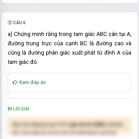
NÂNG CẤP VIP
CÂU 6
a) Chứng minh rằng trong tam giác ABC cân tại A,
đường trung trực của cạnh BC là đường cao và
cũng là đường phân giác xuất phát từ đỉnh A của
tam giác đó.
Xem đáp án
LỜI GIẢI
Bạn cần đăng ký gói VIP
( giá chỉ từ 250K )
để làm
bài, xem đáp án và lời giải chi tiết không giới hạn.