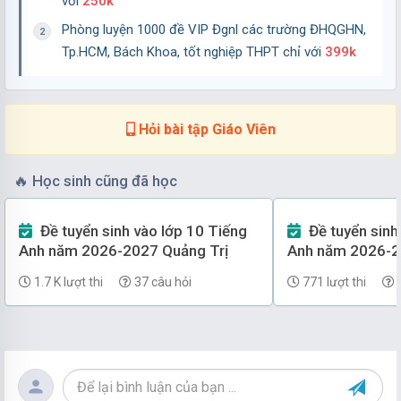
với
250k
01/08/2026
104 lượt tải
Phòng luyện 1000 đề VIP Đgnl các trường ĐHQGHN,
Đề thi Học kì 1 Tiếng Anh 7 năm 2024-2025 trường
Tp.HCM, Bách Khoa, tốt nghiệp THPT chỉ với
399k
THCS Mỹ Tiến (Nam Định)
Lớp 7
Tiếng Anh
01/08/2026
112 lượt tải
Hỏi bài tập Giáo Viên
Đề thi Học kì 1 Tiếng Anh 7 năm 2024-2025 Sở Kiên
🔥
Học sinh cũng đã học
Giang
Lớp 7
Tiếng Anh
Đề tuyển sinh vào lớp 10 Tiếng
Đề tuyển sinh vào lớp 10 Tiếng
01/08/2026
101 lượt tải
Anh năm 2026-2027 Quảng Trị
Anh năm 2026-2
1.7 K lượt thi
37 câu hỏi
771 lượt thi
3