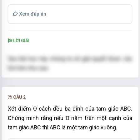
Xem đáp án
LỜI GIẢI
Sau bài học này chúng ta sẽ giải quyết được câu
hỏi trên như sau:
Coi ba ngôi nhà của ba anh em trong một khu vườn
là ba đỉnh của một tam giác (không tù).
CÂU 2
Để giếng chung khoan trong vườn cách đều ba
Xét điểm O cách đều ba đỉnh của tam giác ABC.
ngôi nhà thì vị trí của giếng phải là giao của ba
Chứng minh rằng nếu O nằm trên một cạnh của
đường trung trực của tam giác được tạo thành từ
tam giác ABC thì ABC là một tam giác vuông.
vị trí ba ngôi nhà với ba ngôi nhà là ba đỉnh của tam