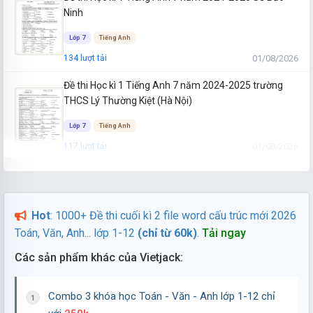
Ninh
Lớp 7
Tiếng Anh
01/08/2026
134 lượt tải
Đề thi Học kì 1 Tiếng Anh 7 năm 2024-2025 trường
THCS Lý Thường Kiệt (Hà Nội)
Lớp 7
Tiếng Anh
01/08/2026
117 lượt tải
Đề thi Học kì 1 Tiếng Anh 7 năm 2024-2025 trường
TH&THCS Ninh Đông (Khánh Hòa)
Hot
: 1000+ Đề thi cuối kì 2 file word cấu trúc mới 2026
Lớp 7
Tiếng Anh
Toán, Văn, Anh... lớp 1-12
(chỉ từ 60k)
.
Tải ngay
01/08/2026
100 lượt tải
Các sản phẩm khác của Vietjack:
Đề thi Học kì 1 Tiếng Anh 7 năm 2024-2025 trường
THCS Ngô Gia Tự (Hà Nội)
Combo 3 khóa học Toán - Văn - Anh lớp 1-12 chỉ
Lớp 7
Tiếng Anh