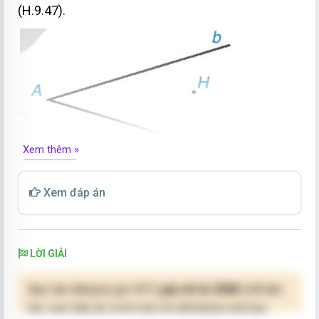
(H.9.47).
Xem thêm »
Hãy tìm điểm B thuộc b, điểm C thuộc c sao cho
Xem đáp án
tam giác ABC nhận H làm trực tâm.
LỜI GIẢI
Bạn cần đăng ký gói VIP
( giá chỉ từ 250K )
để làm
bài, xem đáp án và lời giải chi tiết không giới hạn.