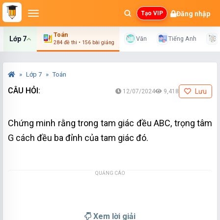
Đăng nhập
Tạo VIP
Toán
Lớp 7
Văn
Tiếng Anh
284 đề thi • 156 bài giảng
Lớp 7
Toán
CÂU HỎI:
Lưu
12/07/2024
9,418
Chứng minh rằng trong tam giác đều ABC, trọng tâm
G cách đều ba đỉnh của tam giác đó.
QUẢNG CÁO
Xem lời giải