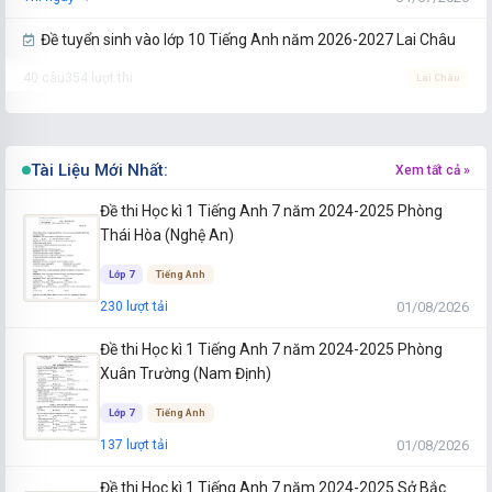
Đề tuyển sinh vào lớp 10 Tiếng Anh năm 2026-2027 Lai Châu
40 câu
354 lượt thi
Lai Châu
31/07/2026
Thi ngay →
Đề tuyển sinh vào lớp 10 Tiếng Anh năm 2026-2027 Khánh
Tài Liệu Mới Nhất:
Xem tất cả »
Hòa
Đề thi Học kì 1 Tiếng Anh 7 năm 2024-2025 Phòng
40 câu
203 lượt thi
Khánh Hòa
Thái Hòa (Nghệ An)
31/07/2026
Thi ngay →
Lớp 7
Tiếng Anh
Đề tuyển sinh vào lớp 10 Tiếng Anh năm 2026-2027 Hưng Yên
01/08/2026
230 lượt tải
40 câu
120 lượt thi
Hưng Yên
Đề thi Học kì 1 Tiếng Anh 7 năm 2024-2025 Phòng
31/07/2026
Thi ngay →
Xuân Trường (Nam Định)
Đề tuyển sinh vào lớp 10 Tiếng Anh năm 2026-2027 Hà Tĩnh
Lớp 7
Tiếng Anh
40 câu
100 lượt thi
Hà Tĩnh
01/08/2026
137 lượt tải
31/07/2026
Thi ngay →
Đề thi Học kì 1 Tiếng Anh 7 năm 2024-2025 Sở Bắc