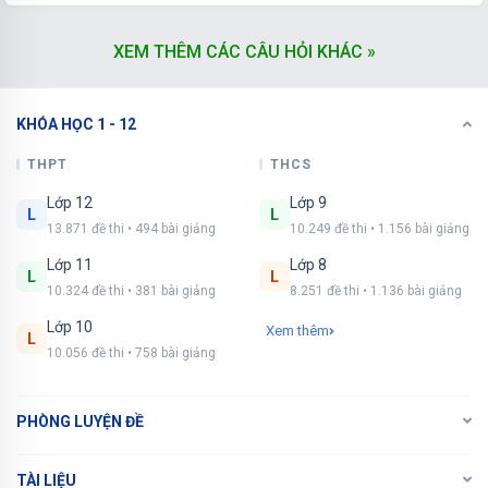
NÂNG CẤP VIP
XEM THÊM CÁC CÂU HỎI KHÁC »
KHÓA HỌC 1 - 12
THPT
THCS
Lớp 12
Lớp 9
L
L
13.871 đề thi • 494 bài giảng
10.249 đề thi • 1.156 bài giảng
Lớp 11
Lớp 8
L
L
10.324 đề thi • 381 bài giảng
8.251 đề thi • 1.136 bài giảng
Lớp 10
Xem thêm
L
10.056 đề thi • 758 bài giảng
PHÒNG LUYỆN ĐỀ
TÀI LIỆU