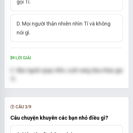
gọi Tí.
D. Mọi người thản nhiên nhìn Tí và không
nói gì.
LỜI GIẢI
C.
Mọi người quay nhìn, cười vang đua nhau gọi
Tí.
CÂU 3/9
Câu chuyện khuyên các bạn nhỏ điều gì?