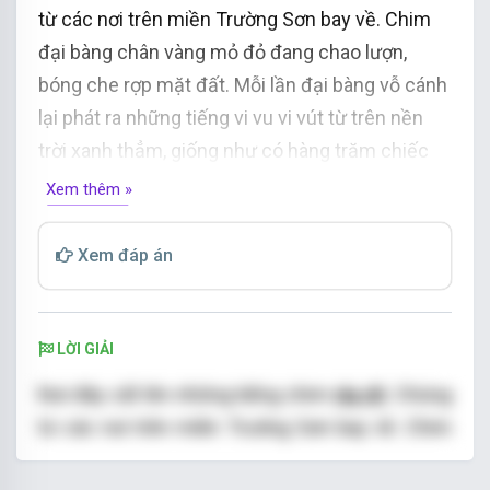
từ các nơi trên miền Trường Sơn bay về. Chim
đại bàng chân vàng mỏ đỏ đang chao lượn,
bóng che rợp mặt đất. Mỗi lần đại bàng vỗ cánh
lại phát ra những tiếng vi vu vi vút từ trên nền
trời xanh thẳm, giống như có hàng trăm chiếc
đàn đang cùng hoà âm. Bầy thiên nga trắng
Xem thêm »
muốt chen nhau bơi lội…
Xem đáp án
(Trích “Chim rừng Tây Nguyên”)
LỜI GIẢI
Nơi đây cất lên những tiếng chim
ríu rít
. Chúng
từ các nơi trên miền Trường Sơn bay về. Chim
đại bàng chân
vàng
mỏ
đỏ
đang chao lượn,