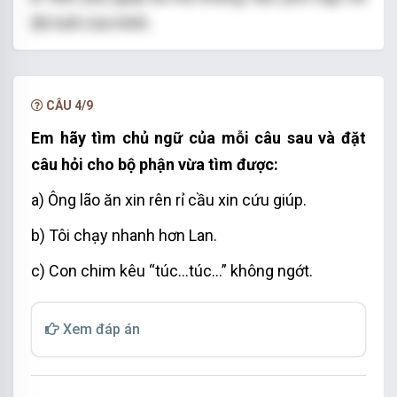
độ tuổi của mình.
CÂU 4/9
Em hãy tìm chủ ngữ của mỗi câu sau và đặt
câu hỏi cho bộ phận vừa tìm được:
a) Ông lão ăn xin rên rỉ cầu xin cứu giúp.
b) Tôi chạy nhanh hơn Lan.
c) Con chim kêu “túc...túc...” không ngớt.
Xem đáp án