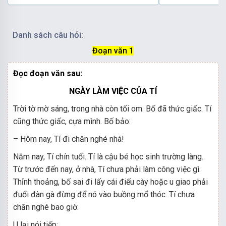
Danh sách câu hỏi:
Đoạn văn 1
Đọc đoạn văn sau:
NGÀY LÀM VIỆC CỦA TÍ
Trời tờ mờ sáng, trong nhà còn tối om. Bố đã thức giấc. Tí
cũng thức giấc, cựa mình. Bố bảo:
– Hôm nay, Tí đi chăn nghé nhá!
Năm nay, Tí chín tuổi. Tí là cậu bé học sinh trường làng.
Từ trước đến nay, ở nhà, Tí chưa phải làm công việc gì.
Thỉnh thoảng, bố sai đi lấy cái điếu cày hoặc u giao phải
đuổi đàn gà đừng để nó vào buồng mổ thóc. Tí chưa
chăn nghé bao giờ.
U lại nói tiếp: