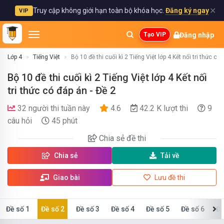
✕
Truy cập không giới hạn toàn bộ khóa học.
Đăng ký ngay
VIP
Đăng nhập
Tạo VIP
Lớp 4
Tiếng Việt
Bộ 10 đề thi cuối kì 2 Tiếng Việt lớp 4 Kết nối tri thức có
Bộ 10 đề thi cuối kì 2 Tiếng Việt lớp 4 Kết nối
tri thức có đáp án - Đề 2
32 người thi tuần này
4.6
42.2 K lượt thi
9
câu hỏi
45 phút
Chia sẻ
đề thi
Chia sẻ
Tải về
Giao bài
Lưu đề thi
Đề số 1
Đề số 2
Đề số 3
Đề số 4
Đề số 5
Đề số 6
Đề