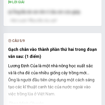
LỜI GIẢI
a) Ông lão ăn xin rên rỉ cầu xin cứu giúp.
- Chủ ngữ: “Ông lão ăn xin”
- Đặt câu: Ai rên rỉ cầu xin cứu giúp?
b) Tôi chạy nhanh hơn Lan.
CÂU 5/9
- Chủ ngữ: “Tôi”
Gạch chân vào thành phần thứ hai trong đoạn
văn sau: (1 điểm)
- Đặt câu: Ai chạy nhanh hơn Lan?
Lương Định Của là một nhà nông học xuất sắc
c) Con chim kêu “túc...túc...” không ngớt.
và là cha đẻ của nhiều giống cây trồng mới...
- Chủ ngữ: “Con chim”
Ông là người đầu tiên ứng dụng một cách sáng
- Đặt câu: Con gì kêu “túc...túc...” không ngớt?
tạo các kĩ thuật canh tác của nước ngoài vào
việc trồng lúa ở Việt Nam.
Theo Minh Chuyên