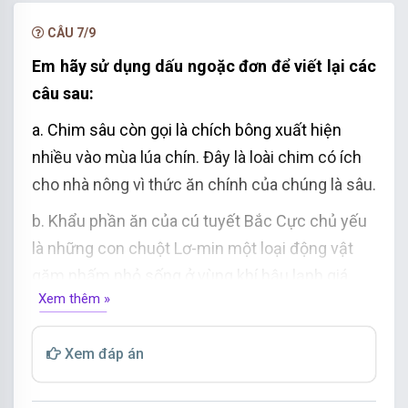
bóng che
rợp
mặt đất. Mỗi lần đại bàng vỗ cánh
lại phát ra những tiếng
vi vu
vi vút
từ trên nền
CÂU 7/9
trời
xanh thẳm
,... Bầy thiên nga
trắng muốt
Em hãy sử dụng dấu ngoặc đơn để viết lại các
chen nhau bơi lội…
câu sau:
a. Chim sâu còn gọi là chích bông xuất hiện
nhiều vào mùa lúa chín. Đây là loài chim có ích
cho nhà nông vì thức ăn chính của chúng là sâu.
b. Khẩu phần ăn của cú tuyết Bắc Cực chủ yếu
là những con chuột Lơ-min một loại động vật
gặm nhấm nhỏ sống ở vùng khí hậu lạnh giá.
Xem thêm »
Xem đáp án