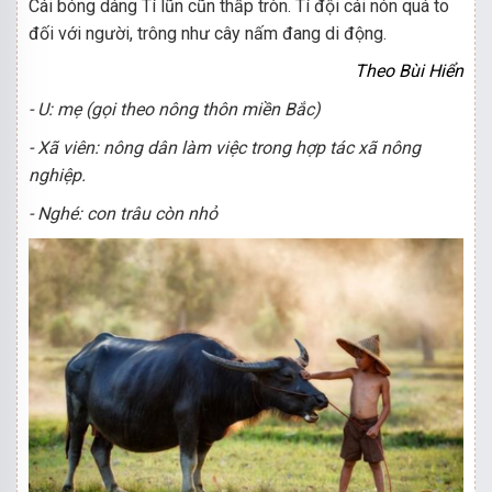
Cái bóng dáng Tí lũn cũn thấp tròn. Tí đội cái nón quá to
đối với người, trông như cây nấm đang di động.
Theo Bùi Hiển
- U: mẹ (gọi theo nông thôn miền Bắc)
- Xã viên: nông dân làm việc trong hợp tác xã nông
nghiệp.
- Nghé: con trâu còn nhỏ