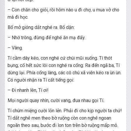
– Con chăn cho giỏi, rồi hôm nào u đi chợ, u mua vở cho
mà đi học.
Bố mở gióng dắt nghé ra. Bố dặn:
– Nhớ trông, đừng để nghé ăn mạ đấy.
– Vâng.
Tí cầm dây kéo, con nghé cứ chúi mũi xuống. Tí thót
bụng, cố hết sức lôi con nghé ra cổng. Ra đến ngã ba, Tí
dừng lại. Phía cổng làng, các cô chú xã viên kéo ra ùn ùn.
Có người nhận ra Tí cất tiếng gọi:
– Đi nhanh lên, Tí ơi!
Mọi người quay nhìn, cười vang, đua nhau gọi Tí.
Tí chúm miệng cười lỏn lẻn. Phải đi cho kịp người ta chứ!
Tí dắt nghé men theo bờ ruộng còn con nghé ngoan
ngoãn theo sau, bước đi lon ton trên bờ ruộng mấp mô.