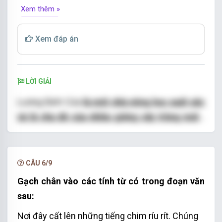
Xem thêm »
Xem đáp án
LỜI GIẢI
Lương Định Của
là một nhà nông học xuất sắc
và là cha đẻ của nhiều giống cây trồng mới
...
Ông
là người đầu tiên ứng dụng một cách
sáng tạo các kĩ thuật canh tác của nước ngoài
vào việc trồng lúa ở Việt Nam.
CÂU 6/9
Gạch chân vào các tính từ có trong đoạn văn
sau:
Nơi đây cất lên những tiếng chim ríu rít. Chúng