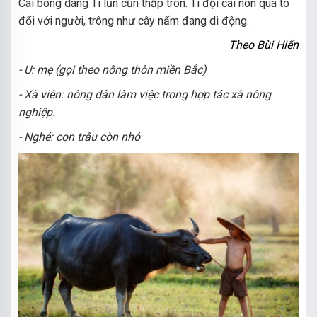
Cái bóng dáng Tí lũn cũn thấp tròn. Tí đội cái nón quá to
đối với người, trông như cây nấm đang di động.
Theo Bùi Hiển
- U: mẹ (gọi theo nông thôn miền Bắc)
- Xã viên: nông dân làm việc trong hợp tác xã nông
nghiệp.
- Nghé: con trâu còn nhỏ