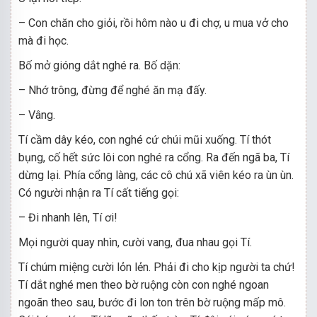
– Con chăn cho giỏi, rồi hôm nào u đi chợ, u mua vở cho
mà đi học.
Bố mở gióng dắt nghé ra. Bố dặn:
– Nhớ trông, đừng để nghé ăn mạ đấy.
– Vâng.
Tí cầm dây kéo, con nghé cứ chúi mũi xuống. Tí thót
bụng, cố hết sức lôi con nghé ra cổng. Ra đến ngã ba, Tí
dừng lại. Phía cổng làng, các cô chú xã viên kéo ra ùn ùn.
Có người nhận ra Tí cất tiếng gọi:
– Đi nhanh lên, Tí ơi!
Mọi người quay nhìn, cười vang, đua nhau gọi Tí.
Tí chúm miệng cười lỏn lẻn. Phải đi cho kịp người ta chứ!
Tí dắt nghé men theo bờ ruộng còn con nghé ngoan
ngoãn theo sau, bước đi lon ton trên bờ ruộng mấp mô.