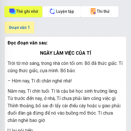
Thẻ ghi nhớ
Luyện tập
Thi thử
Đoạn văn
1
Đọc đoạn văn sau:
NGÀY LÀM VIỆC CỦA TÍ
Trời tờ mờ sáng, trong nhà còn tối om. Bố đã thức giấc. Tí
cũng thức giấc, cựa mình. Bố bảo:
– Hôm nay, Tí đi chăn nghé nhá!
Năm nay, Tí chín tuổi. Tí là cậu bé học sinh trường làng.
Từ trước đến nay, ở nhà, Tí chưa phải làm công việc gì.
Thỉnh thoảng, bố sai đi lấy cái điếu cày hoặc u giao phải
đuổi đàn gà đừng để nó vào buồng mổ thóc. Tí chưa
chăn nghé bao giờ.
U lại nói tiếp: