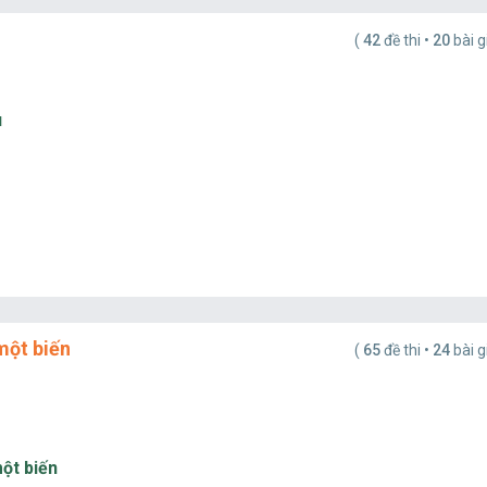
(
42
đề thi •
20
bài g
u
một biến
(
65
đề thi •
24
bài g
ột biến