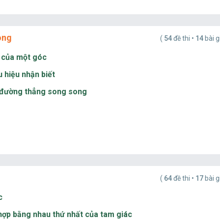
ong
(
54
đề thi •
14
bài g
ác của một góc
 hiệu nhận biết
ai đường thẳng song song
(
64
đề thi •
17
bài g
c
 hợp bằng nhau thứ nhất của tam giác