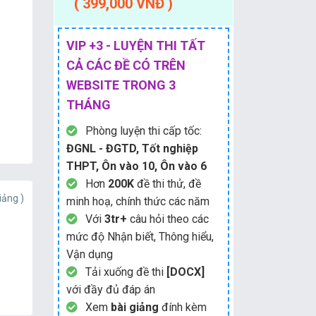
( 399,000 VNĐ )
VIP +3 - LUYỆN THI TẤT
CẢ CÁC ĐỀ CÓ TRÊN
WEBSITE TRONG 3
THÁNG
Phòng luyện thi cấp tốc:
ĐGNL - ĐGTD, Tốt nghiệp
THPT, Ôn vào 10, Ôn vào 6
Hơn
200K
đề thi thử, đề
iảng )
minh hoạ, chính thức các năm
Với
3tr+
câu hỏi theo các
mức độ Nhận biết, Thông hiểu,
Vận dụng
Tải xuống đề thi
[DOCX]
với đầy đủ đáp án
Xem
bài giảng
đính kèm