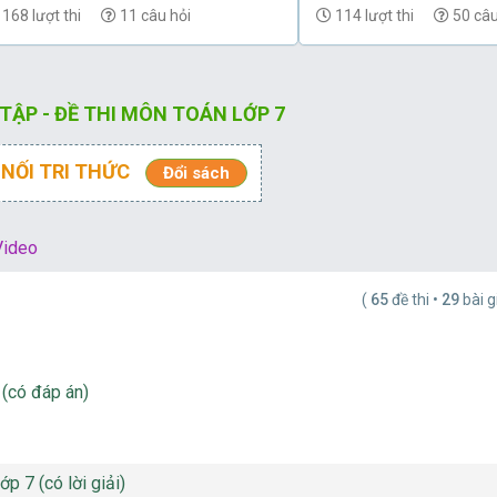
168 lượt thi
11 câu hỏi
114 lượt thi
50 câu
 TẬP - ĐỀ THI MÔN TOÁN LỚP 7
 NỐI TRI THỨC
Đổi sách
ideo
(
65
đề thi •
29
bài g
 (có đáp án)
p 7 (có lời giải)