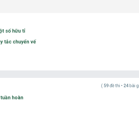
ột số hữu tỉ
uy tắc chuyển vế
(
59
đề thi •
24
bài g
 tuần hoàn