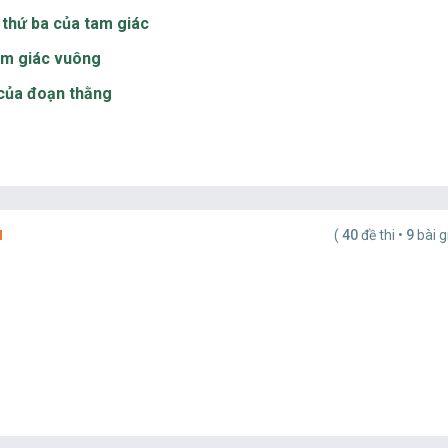
 thứ ba của tam giác
am giác vuông
 của đoạn thằng
u
(
40
đề thi •
9
bài g