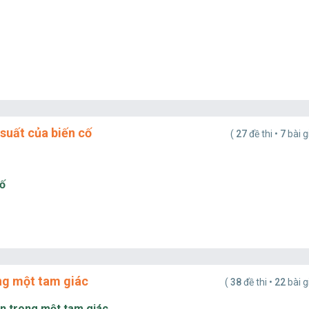
suất của biến cố
(
27
đề thi •
7
bài g
cố
ng một tam giác
(
38
đề thi •
22
bài g
ện trong một tam giác