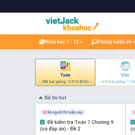
Khóa học 1 - 12
Phòng luyện đề
Toán
Văn
-- 583 bài giảng • 2.915 đề thi --
-- 610 bài giảng • 1.66
🔥
Đề thi hot
44 người thi tuần này
Đề kiểm tra Toán 7 Chương 9
(có đáp án) - Đề 2
(c