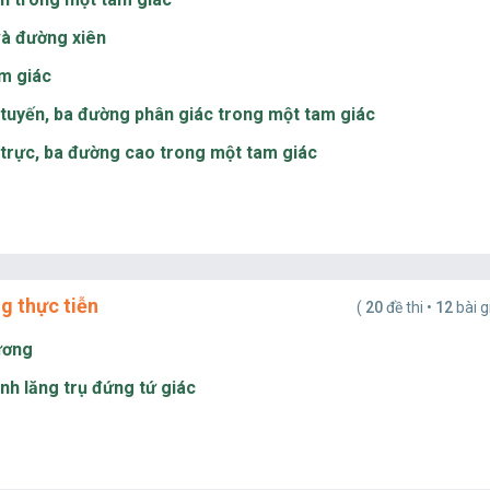
và đường xiên
am giác
 tuyến, ba đường phân giác trong một tam giác
 trực, ba đường cao trong một tam giác
g thực tiễn
(
20
đề thi •
12
bài g
hương
ình lăng trụ đứng tứ giác