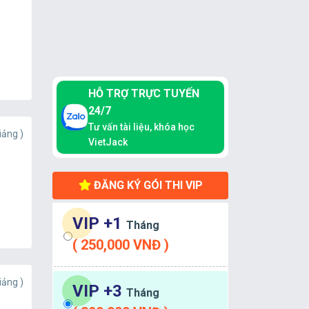
HỖ TRỢ TRỰC TUYẾN
24/7
Tư vấn tài liệu, khóa học
iảng )
VietJack
ĐĂNG KÝ GÓI THI VIP
VIP +1
Tháng
( 250,000 VNĐ )
iảng )
VIP +3
Tháng