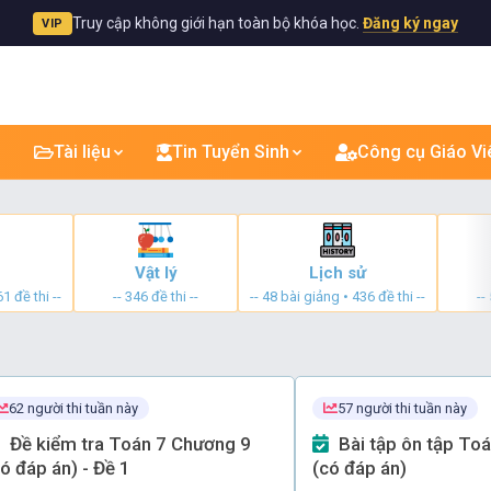
Truy cập không giới hạn toàn bộ khóa học.
Đăng ký ngay
VIP
Tài liệu
Tin Tuyển Sinh
Công cụ Giáo Vi
Vật lý
Lịch sử
1 đề thi --
-- 346 đề thi --
-- 48 bài giảng • 436 đề thi --
--
62 người thi tuần này
57 người thi tuần này
Đề kiểm tra Toán 7 Chương 9
Bài tập ôn tập Toán 7 Chương 9
ó đáp án) - Đề 1
(có đáp án)