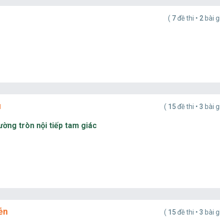
(
7
đề thi •
2
bài g
u
(
15
đề thi •
3
bài g
ường tròn nội tiếp tam giác
ễn
(
15
đề thi •
3
bài g