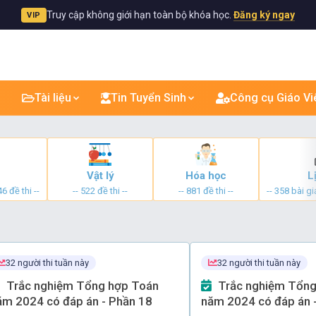
Truy cập không giới hạn toàn bộ khóa học.
Đăng ký ngay
VIP
Tài liệu
Tin Tuyển Sinh
Công cụ Giáo Vi
Vật lý
Hóa học
L
6 đề thi --
-- 522 đề thi --
-- 881 đề thi --
-- 358 bài gi
32 người thi tuần này
32 người thi tuần này
Trắc nghiệm Tổng hợp Toán
Trắc nghiệm Tổng hợp Toán
ăm 2024 có đáp án - Phần 18
năm 2024 có đáp án 