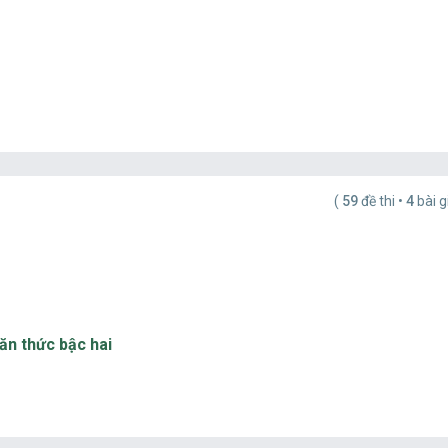
(
59
đề thi •
4
bài g
căn thức bậc hai