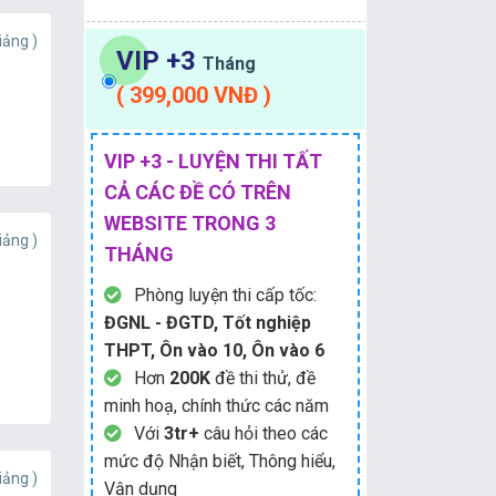
iảng )
VIP +3
Tháng
( 399,000 VNĐ )
VIP +3 - LUYỆN THI TẤT
CẢ CÁC ĐỀ CÓ TRÊN
WEBSITE TRONG 3
iảng )
THÁNG
Phòng luyện thi cấp tốc:
ĐGNL - ĐGTD, Tốt nghiệp
THPT, Ôn vào 10, Ôn vào 6
Hơn
200K
đề thi thử, đề
minh hoạ, chính thức các năm
Với
3tr+
câu hỏi theo các
mức độ Nhận biết, Thông hiểu,
iảng )
Vận dụng