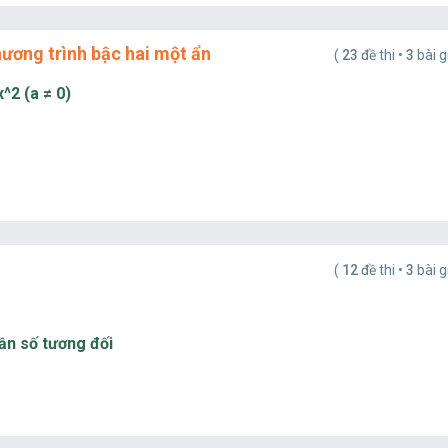
hương trình bậc hai một ẩn
(
23
đề thi •
3
bài g
^2 (a ≠ 0)
(
12
đề thi •
3
bài g
tần số tương đối