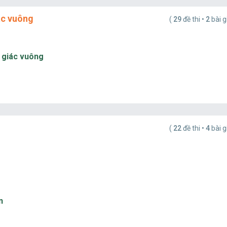
ác vuông
(
29
đề thi •
2
bài g
m giác vuông
(
22
đề thi •
4
bài g
n