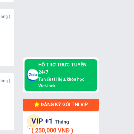
iảng )
HỖ TRỢ TRỰC TUYẾN
24/7
Tư vấn tài liệu, khóa học
iảng )
VietJack
ĐĂNG KÝ GÓI THI VIP
VIP +1
Tháng
( 250,000 VNĐ )