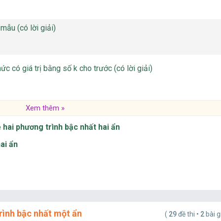
mẫu (có lời giải)
hức có giá trị bằng số k cho trước (có lời giải)
Xem thêm »
ệ hai phương trình bậc nhất hai ẩn
hai ẩn
rình bậc nhất một ẩn
(
29
đề thi •
2
bài g