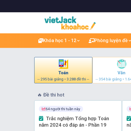
Khóa học 1 - 12
Phòng luyện đề
Toán
Văn
-- 295 bài giảng • 3.288 đề thi --
-- 354 bài giảng • 1.64
🔥
Đề thi hot
64 người thi tuần này
Trắc nghiệm Tổng hợp Toán
năm 2024 có đáp án - Phần 19
n