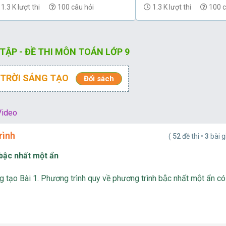
1.3 K lượt thi
100 câu hỏi
1.3 K lượt thi
100 c
 TẬP - ĐỀ THI MÔN TOÁN LỚP 9
TRỜI SÁNG TẠO
Đổi sách
ideo
rình
(
52
đề thi •
3
bài g
 bậc nhất một ẩn
ạo Bài 1. Phương trình quy về phương trình bậc nhất một ẩn có