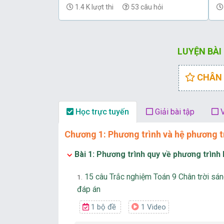
1.4 K lượt thi
53 câu hỏi
LUYỆN BÀI
CHÂN 
Học trực tuyến
Giải bài tập
V
Chương 1: Phương trình và hệ phương t
Bài 1: Phương trình quy về phương trình
15 câu Trắc nghiệm Toán 9 Chân trời sáng t
1.
đáp án
1 bộ đề
1 Video